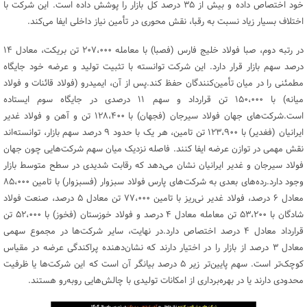
خود اختصاص داده و بیش از ۳۵ درصد کل بازار را پوشش داده است. این شرکت با
اختلاف بسیار زیاد نسبت به رقبا، نقش محوری در تأمین نیاز داخلی ایفا می‌کند.
در رتبه دوم، صبا فولاد خلیج فارس (فصبا) با معامله ۲۰۷،۰۰۰ تن بریکت، معادل ۱۴
درصد سهم بازار قرار دارد. این شرکت توانسته با تثبیت تولید و عرضه خود جایگاه
مطمئنی را در میان تأمین‌کنندگان حفظ کند.پس از آن، ایمیدرو (فولاد قائنات و فولاد
میانه) با ۱۵۰،۰۰۰ تن قرارداد و سهم ۱۱ درصدی در جایگاه سوم ایستاده
است.شرکت‌های جهان فولاد سیرجان (فجهان) با ۱۲۸،۴۰۰ تن و آهن و فولاد غدیر
ایرانیان (فغدیر) با ۱۲۳،۹۰۰ تن تامین، هر یک با حدود ۹ درصد سهم بازار، توانسته‌اند
نقش مهمی در توازن عرضه ایفا کنند. فاصله نزدیک میان سهم شرکت‌هایی چون جهان
فولاد سیرجان و غدیر ایرانیان نشان می‌دهد که رقابت شدیدی در سطح متوسط بازار
وجود دارد.رده‌های بعدی به شرکت‌های پارس فولاد سبزوار (فسبزوار) با تامین ۸۵،۰۰۰
معادل ۶ درصد، فولاد غدیر نی‌ریز با تامین ۷۷،۰۰۰ تن معادل ۵ درصد، صنعت فولاد
شادگان با ۵۳،۲۰۰ تن معامله معادل ۴ درصد و فولاد خوزستان (فخوز) با ۵۲،۰۰۰ تن
قرارداد معادل ۴ درصد اختصاص دارد.در نهایت، سایر شرکت‌ها در مجموع سهمی
معادل ۳ درصد از بازار را در اختیار دارند که نشان‌دهنده پراکندگی عرضه در مقیاس
کوچک‌تر است. سهم پایین‌تر زیر ۵ درصد بیانگر آن است که این شرکت‌ها یا ظرفیت
محدودی دارند یا در بهره‌برداری از امکانات تولیدی با چالش‌هایی روبه‌رو هستند.