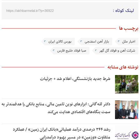
لینک کوتاه :
https://akhbarmelal.ir/?p=36922
برچسب ها
اخبار ملل
بازار آهن اسفنجی
بورس کالای ایران
شرکت آهن و فولاد گل گهر
صبا فولاد خلیج فارس
نوشته های مشابه
شرط جدید بازنشستگی، اعلام شد + جزئیات
دکتر للـه‌گانی: ابزارهای نوین تامین مالی، منابع بانکی را هدفمندتر به
سمت بنگاه‌های اقتصادی هدایت می‌کند
رشد ۳۴۴ درصدی درآمد عملیاتی«بانک ایران زمین» / عملکرد
متفاوت «وزمین» در مسیر بهبود درآمدزایی