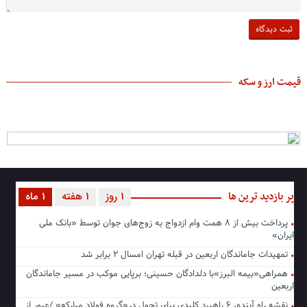
قیمت ارز و سکه
پر بازدید ترین ها
1 روز
1 هفته
1 ماه
پرداخت بیش از ۸ همت وام ازدواج به زوج‌های جوان توسط «بانک ملی
ایران»
تمهیدات جاماندگان اربعین در قبله تهران امسال ۲ برابر شد
همراهی«بیمه البرز»با دلدادگان حسینی؛ برپایی موکب در مسیر جاماندگان
اربعین
نقشه راه آینده، ۶ راهبرد کلیدی برای تحول در«گروه فولاد مبارکه» /عبور از