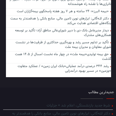
ناترازی‌ها با نقشه راه هوشمندانه
«بیمه البرز»؛ ۲۴ ساعته و هر ۷ روز هفته پاسخگوی بیمه‌گزاران است
دکتر للـه‌گانی: ابزارهای نوین تامین مالی، منابع بانکی را هدفمندتر به سمت
بنگاه‌های اقتصادی هدایت می‌کند
دیدار مدیرعامل بانک دی با دبیر شورای‌عالی مناطق آزاد؛ تأکید بر توسعه
همکاری‌های مشترک
تأکید بر تداوم مسیر رشد و بهره‌گیری حداکثری از ظرفیت‌ها در نشست
شورای معاونان و مدیران بیمه ملت
حق بیمه تولیدی«بیمه ملت» در چهار ماه نخست امسال از ۱۴.۵ همت
گذشت
رشد ۳۴۴ درصدی درآمد عملیاتی«بانک ایران زمین» / عملکرد متفاوت
«وزمین» در مسیر بهبود درآمدزایی
جدیدترین مطالب
شرط جدید بازنشستگی، اعلام شد + جزئیات
دکتر للـه‌گانی: ابزارهای نوین تامین مالی، منابع بانکی را هدفمندتر به