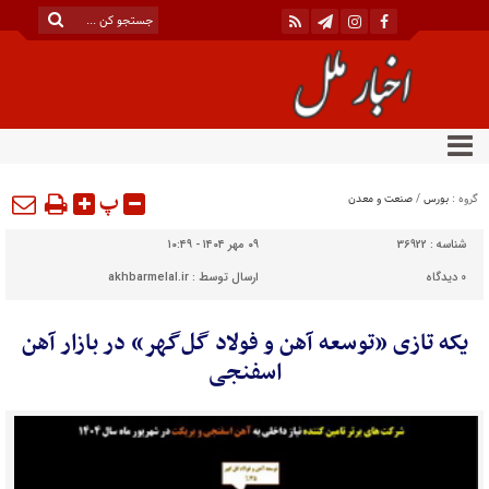
پ
گروه :
بورس
/
صنعت و معدن
شناسه :
36922
۰۹ مهر ۱۴۰۴ - ۱۰:۴۹
0
دیدگاه
ارسال توسط :
akhbarmelal.ir
یکه تازی «توسعه آهن و فولاد گل‌گهر» در بازار آهن
اسفنجی