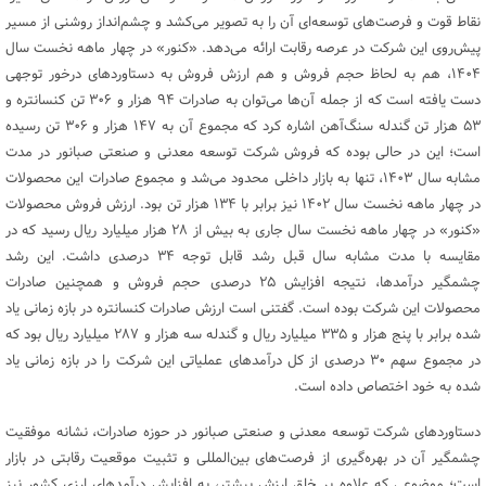
نقاط قوت و فرصت‌های توسعه‌ای آن را به تصویر می‌کشد و چشم‌انداز روشنی از مسیر
پیش‌روی این شرکت در عرصه رقابت ارائه می‌دهد. «کنور» در چهار ماهه نخست سال
۱۴۰۴، هم به لحاظ حجم فروش و هم ارزش فروش به دستاوردهای درخور توجهی
دست یافته است که از جمله آن‌ها می‌توان به صادرات ۹۴ هزار و ۳۰۶ تن کنسانتره و
۵۳ هزار تن گندله سنگ‌آهن اشاره کرد که مجموع آن به ۱۴۷ هزار و ۳۰۶ تن رسیده
است؛ این در حالی بوده که فروش شرکت توسعه معدنی و صنعتی صبانور در مدت
مشابه سال‌ ۱۴۰۳، تنها به بازار داخلی محدود می‌شد و مجموع صادرات این محصولات
در چهار ماهه نخست سال ۱۴۰۲ نیز برابر با ۱۳۴ هزار تن بود. ارزش فروش محصولات
«کنور» در چهار ماهه نخست سال جاری به بیش از ۲۸ هزار میلیارد ریال رسید که در
مقایسه با مدت مشابه سال قبل رشد قابل توجه ۳۴ درصدی داشت. این رشد
چشمگیر درآمدها، نتیجه افزایش ۲۵ درصدی حجم فروش و همچنین صادرات
محصولات این شرکت بوده است. گفتنی است ارزش صادرات کنسانتره در بازه زمانی یاد
شده برابر با پنج هزار و ۳۳۵ میلیارد ریال و گندله سه هزار و ۲۸۷ میلیارد ریال بود که
در مجموع سهم ۳۰ درصدی از کل درآمدهای عملیاتی این شرکت را در بازه زمانی یاد
شده به خود اختصاص داده است.
دستاوردهای شرکت توسعه معدنی و صنعتی صبانور در حوزه صادرات، نشانه موفقیت
چشمگیر آن در بهره‌گیری از فرصت‌های بین‌المللی و تثبیت موقعیت رقابتی در بازار
است؛ موضوعی که علاوه بر خلق ارزش بیشتر، به افزایش درآمدهای ارزی کشور نیز