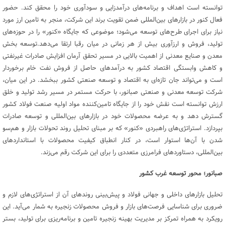
توانسته است اهداف و برنامه‌های درآمدزایی و سودآوری خود را محقق کند. حضور
فعال کنور در بازارهای بین‌المللی ضمن تقویت برند این شرکت، منجر به تامین ارز مورد
نیاز برای اجرای طرح‌های توسعه می‌شود؛ موضوعی که جایگاه «کنور» را در حوزه‌های
تولید، فروش و ارزآوری بیش از هر زمانی در میان رقبا ارتقا می‌دهد.توسعه بخش
معدن و صنایع معدنی از اهمیت بالایی در مسیر تحقق آرمان افزایش صادرات غیرنفتی
و کاهش وابستگی اقتصاد کشور به درآمدهای حاصل از فروش نفت خام برخوردار
است و می‌تواند جان تازه‌ای به اقتصاد و توسعه صنعتی کشور ببخشد. در این میان،
شرکت توسعه معدنی و صنعتی صبانور، با حرکت مستمر در مسیر رشد تولید و خلق
ارزش توانسته است نقش خود را از جایگاه تامین‌کننده مواد اولیه صنعت فولاد کشور
گسترش دهد و به عرضه محصولات خود در بازارهای بین‌المللی و توسعه صادرات
بپردازد. استراتژی‌های راهبردی «کنور» که بر مبنای تحلیل روند تحولات بازار و هم‌سو
شدن با آن‌ها استوار است، در کنار انطباق کیفیت محصولات با استانداردهای
بین‌المللی، دستاوردهای فرامرزی متعددی را برای این شرکت رقم می‌زند.
صبانور؛ محور توسعه غرب کشور
تحلیل بازارهای داخلی و جهانی فولاد و پیش‌بینی روندهای آن از استراتژی‌های لازم و
ضروری برای شناسایی فرصت‌های بازار و فروش محصولات زنجیره به شمار می‌آید. این
رویکرد به همراه تمرکز بر مدیریت بهینه زنجیره تامین و برنامه‌ریزی برای تولید، بستر