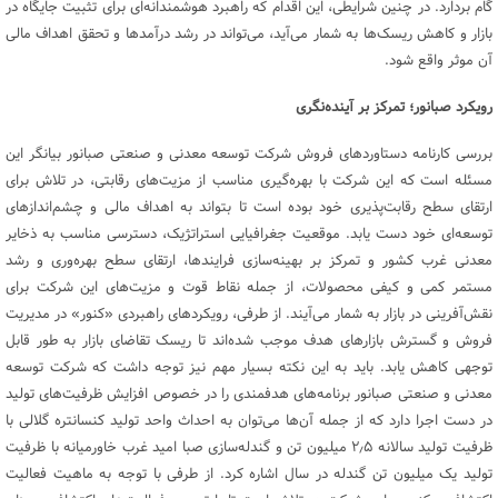
گام بردارد. در چنین شرایطی، این اقدام که راهبرد هوشمندانه‌ای برای تثبیت جایگاه در
بازار و کاهش ریسک‌ها به شمار می‌آید، می‌تواند در رشد درآمدها و تحقق اهداف مالی
آن موثر واقع ‌شود.
رویکرد صبانور؛ تمرکز بر آینده‌نگری
بررسی کارنامه دستاوردهای فروش شرکت توسعه معدنی و صنعتی صبانور بیانگر این
مسئله است که این شرکت با بهره‌گیری مناسب از مزیت‌های رقابتی، در تلاش برای
ارتقای سطح رقابت‌پذیری خود بوده است تا بتواند به اهداف مالی و چشم‌اندازهای
توسعه‌ای خود دست یابد. موقعیت جغرافیایی استراتژیک، دسترسی مناسب به ذخایر
معدنی غرب کشور و تمرکز بر بهینه‌سازی فرایندها، ارتقای سطح بهره‌وری و رشد
مستمر کمی و کیفی محصولات، از جمله نقاط قوت و مزیت‌های این شرکت برای
نقش‌آفرینی در بازار به شمار می‌آیند. از طرفی، رویکردهای راهبردی «کنور» در مدیریت
فروش و گسترش بازارهای هدف موجب شده‌اند تا ریسک تقاضای بازار به طور قابل
توجهی کاهش یابد. باید به این نکته بسیار مهم نیز توجه داشت که شرکت توسعه
معدنی و صنعتی صبانور برنامه‌های هدفمندی را در خصوص افزایش ظرفیت‌های تولید
در دست اجرا دارد که از جمله آن‌ها می‌توان به احداث واحد تولید کنسانتره گلالی با
ظرفیت تولید سالانه ۲٫۵ میلیون تن و گندله‌سازی صبا امید غرب خاورمیانه با ظرفیت
تولید یک میلیون تن گندله در سال اشاره کرد. از طرفی با توجه به ماهیت فعالیت