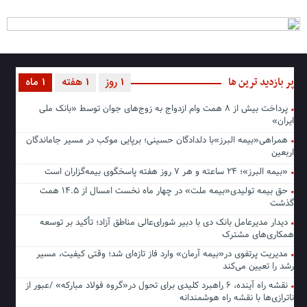
پر بازدید ترین ها
1 روز
1 هفته
1 ماه
پرداخت بیش از ۸ همت وام ازدواج به زوج‌های جوان توسط «بانک ملی
ایران»
همراهی«بیمه البرز»با دلدادگان حسینی؛ برپایی موکب در مسیر جاماندگان
اربعین
«بیمه البرز»؛ ۲۴ ساعته و هر ۷ روز هفته پاسخگوی بیمه‌گزاران است
حق بیمه تولیدی«بیمه ملت» در چهار ماه نخست امسال از ۱۴.۵ همت
گذشت
دیدار مدیرعامل بانک دی با دبیر شورای‌عالی مناطق آزاد؛ تأکید بر توسعه
همکاری‌های مشترک
مدیریت پرتفوی در«بیمه آرمان» وارد فاز تازه‌ای شد؛ وقتی کیفیت، مسیر
رشد را تعیین می‌کند
نقشه راه آینده، ۶ راهبرد کلیدی برای تحول در«گروه فولاد مبارکه» /عبور از
ناترازی‌ها با نقشه راه هوشمندانه