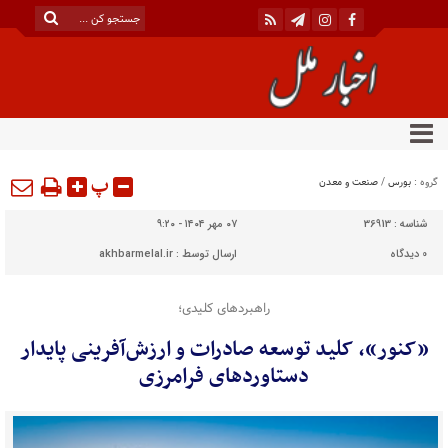
پ
گروه :
بورس
/
صنعت و معدن
شناسه :
36913
۰۷ مهر ۱۴۰۴ - ۹:۲۰
0
دیدگاه
ارسال توسط :
akhbarmelal.ir
راهبردهای کلیدی؛
«کنور»، کلید توسعه صادرات و ارزش‌آفرینی پایدار
دستاوردهای فرامرزی