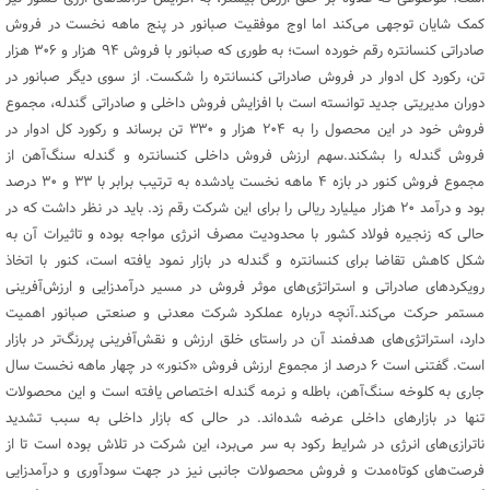
کمک شایان توجهی می‌کند اما اوج موفقیت صبانور در پنج ماهه نخست در فروش
صادراتی کنسانتره رقم خورده است؛ به طوری که صبانور با فروش ۹۴ هزار و ۳۰۶ هزار
تن، رکورد کل ادوار در فروش صادراتی کنسانتره را شکست. از سوی دیگر صبانور در
دوران مدیریتی جدید توانسته است با افزایش فروش داخلی و صادراتی گندله، مجموع
فروش خود در این محصول را به ۲۰۴ هزار و ۳۳۰ تن برساند و رکورد کل ادوار در
فروش گندله را بشکند.سهم ارزش فروش داخلی کنسانتره و گندله سنگ‌آهن از
مجموع فروش کنور در بازه ۴ ماهه نخست یادشده به ترتیب برابر با ۳۳ و ۳۰ درصد
بود و درآمد ۲۰ هزار میلیارد ریالی را برای این شرکت رقم زد. باید در نظر داشت که در
حالی که زنجیره فولاد کشور با محدودیت مصرف انرژی مواجه بوده و تاثیرات آن به
شکل کاهش تقاضا برای کنسانتره و گندله در بازار نمود یافته است، کنور با اتخاذ
رویکردهای صادراتی و استراتژی‌های موثر فروش در مسیر درآمدزایی و ارزش‌آفرینی
مستمر حرکت می‌کند.آنچه درباره عملکرد شرکت معدنی و صنعتی صبانور اهمیت
دارد، استراتژی‌های هدفمند آن در راستای خلق ارزش و نقش‌آفرینی پررنگ‌تر در بازار
است. گفتنی است ۶ درصد از مجموع ارزش فروش «کنور» در چهار ماهه نخست سال
جاری به کلوخه سنگ‌آهن، باطله و نرمه گندله اختصاص یافته است و این محصولات
تنها در بازارهای داخلی عرضه شده‌‌اند. در حالی که بازار داخلی به سبب تشدید
ناترازی‌های انرژی در شرایط رکود به سر می‌برد، این شرکت در تلاش بوده است تا از
فرصت‌های کوتاه‌مدت و فروش محصولات جانبی نیز در جهت سودآوری و درآمدزایی