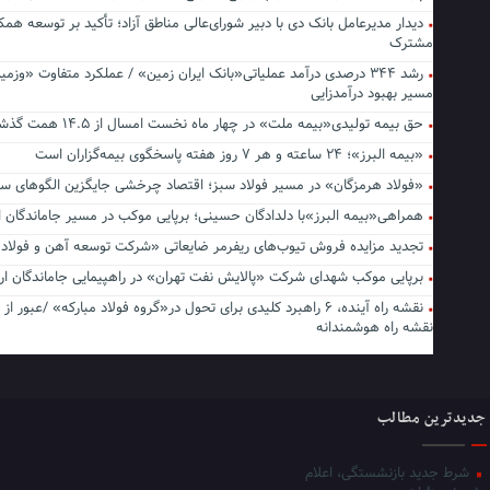
دیدار مدیرعامل بانک دی با دبیر شورای‌عالی مناطق آزاد؛ تأکید بر توسعه همک
مشترک
رشد ۳۴۴ درصدی درآمد عملیاتی«بانک ایران زمین» / عملکرد متفاوت «وزمی
مسیر بهبود درآمدزایی
حق بیمه تولیدی«بیمه ملت» در چهار ماه نخست امسال از ۱۴.۵ همت گذشت
«بیمه البرز»؛ ۲۴ ساعته و هر ۷ روز هفته پاسخگوی بیمه‌گزاران است
«فولاد هرمزگان» در مسیر فولاد سبز؛ اقتصاد چرخشی جایگزین الگوهای س
همراهی«بیمه البرز»با دلدادگان حسینی؛ برپایی موکب در مسیر جاماندگا
تجدید مزایده فروش تیوب‌های ریفرمر ضایعاتی «شرکت توسعه آهن و فولاد 
برپایی موکب شهدای شرکت «پالایش نفت تهران» در راهپیمایی جاماندگان ا
نقشه راه آینده، ۶ راهبرد کلیدی برای تحول در«گروه فولاد مبارکه» /عبور از 
نقشه راه هوشمندانه
جدیدترین مطالب
شرط جدید بازنشستگی، اعلام