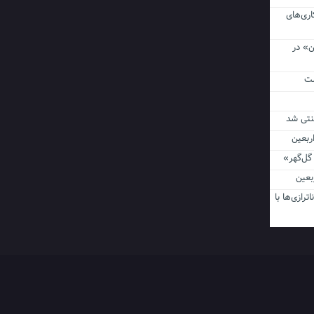
اری‌های
ن» در
نتی شد
ن اربعین
گل‌گهر»
ربعین
ناترازی‌ها با