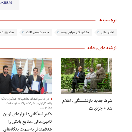
/?p=38849
برچسب ها
اخبار ملل
بخشودگی جرایم بیمه
بیمه‌ شخص ثالث
صندوق تام
نوشته های مشابه
در مراسم امضای تفاهم‌نامه همکاری بانک
شرط جدید بازنشستگی، اعلام
رفاه کارگران با شرکت فولاد سفیددشت
شد + جزئیات
مطرح شد
دکتر للـه‌گانی: ابزارهای نوین
تامین مالی، منابع بانکی را
هدفمندتر به سمت بنگاه‌های