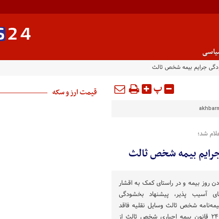
یاسی
ودگی جرایم بیمه شخص ثالث
پ
قیمت ارز و سکه
akhbarm
لام شد؛
جرایم بیمه شخص ثالث
دن روز بیمه و در راستای کمک به اقشار
ای آسیب پذیر، پیشنهاد بخشودگی
مه‌نامه شخص ثالث وسایل نقلیه فاقد
بیمه‌نامه موضوع بند (ب) ماده ۲۴ قانون بیمه اجباری شخص ثالث از