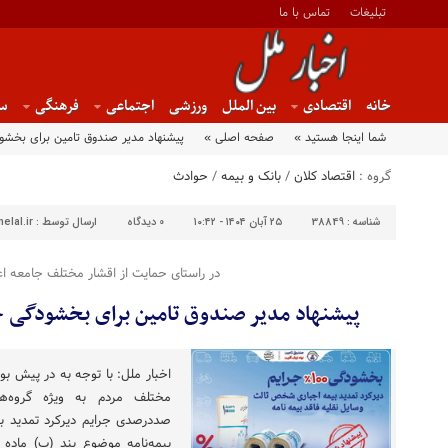
تبلیغات
تماس با ما
خانه
اقتصادی
بین الملل
ورزشی
اجتماعی
فرهنگی
س
شما اینجا هستید »
صفحه اصلی »
پیشنهاد مدیر صندوق تامین برای بخش
گروه :
اقتصاد کلان
/
بانک و بیمه
/
حوادث
شناسه :
38849
۲۵ آبان ۱۴۰۴ - ۱۰:۴۲
0
دیدگاه
ارسال توسط :
elal.ir
در راستای حمایت از اقشار مختلف جامعه اع
پیشنهاد مدیر صندوق تامین برای بخشودگی 
اخبار ملل: با توجه به در پیش بو
مختلف مردم به ویژه گروه‌ه
صددرصدی جرایم دیرکرد تمدید بی