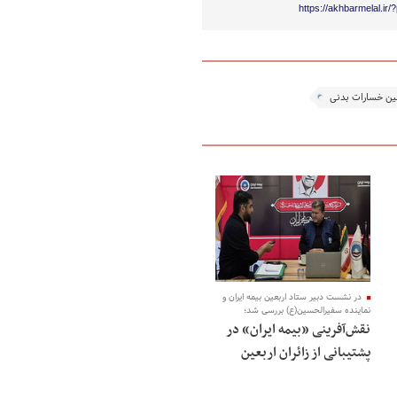
https://akhbarmelal.ir
ین خسارات بدنی
در نشست دبیر ستاد اربعین بیمه ایران و
نماینده سفیرالحسین(ع) بررسی شد؛
نقش‌آفرینی «بیمه ایران» در
پشتیبانی از زائران اربعین