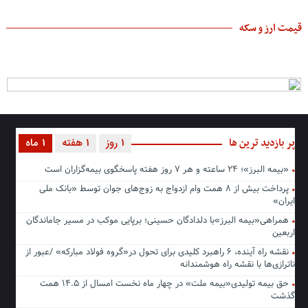
قیمت ارز و سکه
پر بازدید ترین ها
1 روز
1 هفته
1 ماه
«بیمه البرز»؛ ۲۴ ساعته و هر ۷ روز هفته پاسخگوی بیمه‌گزاران است
پرداخت بیش از ۸ همت وام ازدواج به زوج‌های جوان توسط «بانک ملی
ایران»
همراهی«بیمه البرز»با دلدادگان حسینی؛ برپایی موکب در مسیر جاماندگان
اربعین
نقشه راه آینده، ۶ راهبرد کلیدی برای تحول در«گروه فولاد مبارکه» /عبور از
ناترازی‌ها با نقشه راه هوشمندانه
حق بیمه تولیدی«بیمه ملت» در چهار ماه نخست امسال از ۱۴.۵ همت
گذشت