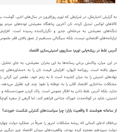
به گزارش اخبارملل، در شرایطی که تورم روزافزون در سال‌های اخیر، گوشت، برنج 
کالا‌های لوکس تبدیل کرده، نان آخرین پناهگاه معیشتی توده‌های مردم بو
تنگنا‌های معیشتی به مرحله‌ای جدی و نگران‌کننده رسیده است. افزایش
ترازنامه‌های اقتصادی نیست، بلکه سیگنالی مستقیم از عمق یافتن فقر ملموس
آدرس غلط در ریشه‌یابی تورم؛ سناریوی امنیتی‌سازی اقتصاد
در این میان، واکنش برخی رسانه‌ها به این بحران معیشتی، به جای تحلیل 
سوق یافته است. روزنامه کیهان، افزایش قیمت نان را به «مشاوره‌های چ
نهاد‌های امنیتی را به میان کشیده است تا به زعم خود، مقصر این گرانی را 
مشکلات ساختاری اقتصاد کلان را به توطئه یا نفوذ چند فرد تقلیل می‌دهد، ن
ندارد، بلکه آدرس غلط دادن به افکار عمومی است. پاک کردن صورت‌مسئله و فرار
امنیتی، شاید در کوتاه‌مدت خوراک جناحی فراهم کند، اما گرهی از سفره کوچک
از سامانه هوشمند تا واقعیت بازار؛ چرا سیاست‌های کنترلی شکست خوردند؟
برخلاف ادعای کسانی که ریشه مشکلات امروز را صرفاً در عملکرد دولت چهاردهم
دولت سیزدهم معجزه کرده بودند، واقعیت‌های میدان اقتصاد چیز دیگری می‌