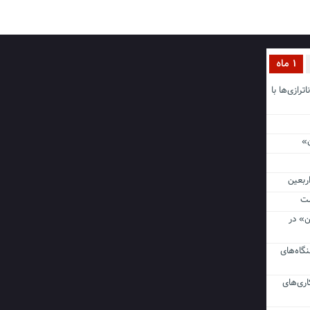
1 ماه
ناترازی‌ها با
ن اربعین
ن» در
نگاه‌های
اری‌های