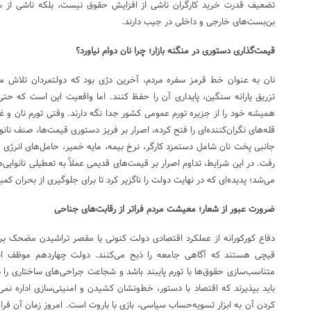
تضعیف قدرت خرید کارگران ناشی از افزایش حقوق نیست، بلکه ناشی از 
بن‌بست‌های خارجی و داخلی در جیب دارند.
قیمت‌گذاری دستوری در منگنه بازار؛ چرا نان دوام نیاورد؟
نان به عنوان خط قرمز سفره مردم، آخرین دژی بود که دولتمردان تلاش م
تزریق یارانه سنگین، پایداری آن را حفظ کنند. اما واقعیت این است که حتی اس
همیشه خود را از جزیره تورم عمومی کشور جدا نگه دارند. وقتی تورم نان و غ
قله‌های نگران‌کننده‌ای را فتح کرده، اصرار بر فریز دستوری قیمت‌ها، صنف نانو
جانبی پخت نان شامل دستمزد کارگر، نرخ بیمه، مایه خمیر، حامل‌های انرژی و 
رفت. در این شرایط، تداوم اصرار بر قیمت‌های قدیمی عملاً به تعطیلی نانوای
می‌شد؛ پدیده‌ای که در نهایت دولت را ناگزیر کرد تا برای جلوگیری از بحران ک
ضرورت عبور از شعار؛ معیشت مردم فراتر از رقابت‌های جناحی
دفاع کورکورانه از عملکرد اقتصادی دولت کنونی یا مقصر تراشیدن مضحک برا
قیچی هستند که آگاهی جامعه را ذبح می‌کنند. دولت چهاردهم موظف است
متناسب‌سازی حقوق‌ها با تورم پایبند باشد و شجاعت جراحی‌های ساختاری را دا
باید بپذیرند که اقتصاد با دستور، خط‌ونشان کشیدن و امنیتی‌سازی اداره نمی
کردن آن به ابزار تسویه‌حساب سیاسی، بازی با باروت است. امروز زمان آن فرا