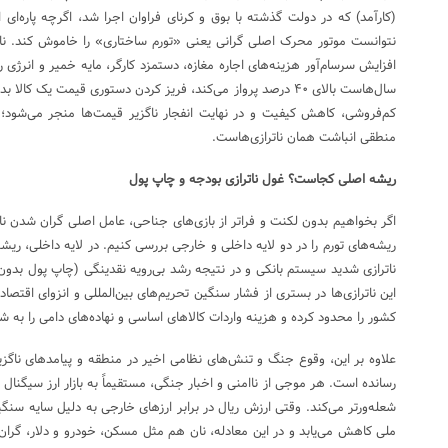
(کارآمد) که در دولت گذشته با بوق و کرنای فراوان اجرا شد، اگرچه پاره‌ای 
نتوانست موتور محرک اصلی گرانی یعنی «تورم ساختاری» را خاموش کند. نان
افزایش سرسام‌آور هزینه‌های اجاره مغازه، دستمزد کارگر، مایه خمیر و انرژی 
سال‌هاست بالای ۴۰ درصد پرواز می‌کند، فریز کردن دستوری قیمت یک ک
کم‌فروشی، کاهش کیفیت و در نهایت انفجار ناگزیر قیمت‌ها منجر می‌شود
منطقی انباشت همان ناترازی‌هاست.
ریشه اصلی کجاست؟ غول ناترازی بودجه و چاپ پول
اگر بخواهیم بدون لکنت و فراتر از بازی‌های جناحی، عامل اصلی گران شدن نان
ریشه‌های تورم را در دو لایه داخلی و خارجی بررسی کنیم. در لایه داخلی، ری
ناترازی شدید سیستم بانکی و در نتیجه رشد بی‌رویه نقدینگی (چاپ پول بدون 
این ناترازی‌ها در بستری از فشار سنگین تحریم‌های بین‌المللی و انزوای اقتصا
کشور را محدود کرده و هزینه واردات کالا‌های اساسی و نهاده‌های دامی را به ش
علاوه بر این، وقوع جنگ و تنش‌های نظامی اخیر در منطقه و پیامد‌های ناگز
رسانده است. هر موجی از ناامنی و اخبار جنگی، مستقیماً به بازار ارز سیگنال
شعله‌ورتر می‌کند. وقتی ارزش ریال در برابر ارز‌های خارجی به دلیل سایه س
ملی کاهش می‌یابد و در این معادله، نان هم مثل مسکن، خودرو و دلار، گرا