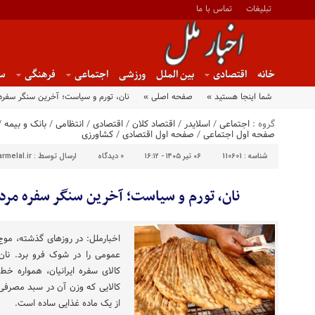
تبلیغات
تماس با ما
خانه
اقتصادی
بین الملل
ورزشی
اجتماعی
فرهنگی
س
شما اینجا هستید »
صفحه اصلی »
نان، تورم و سیاست؛ آخرین سنگر سفره
گروه :
اجتماعی
/
اسلایدر
/
اقتصاد کلان
/
اقتصادی
/
انتظامی
/
بانک و بیمه
/
صفحه اول اجتماعی
/
صفحه اول اقتصادی
/
کشاورزی
شناسه :
110601
۰۶ تیر ۱۴۰۵ - ۱۶:۱۲
0
دیدگاه
ارسال توسط :
rmelal.ir
نان، تورم و سیاست؛ آخرین سنگر سفره مرد
اخبارملل: در روز‌های گذشته، موج
عمومی را در شوک فرو برد. نان ب
کالای سفره ایرانیان، همواره خ
کالایی که وزن آن در سبد مصرفی 
از یک ماده غذایی ساده است.