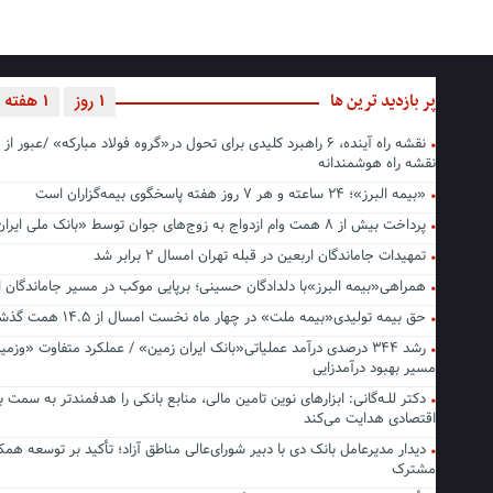
پر بازدید ترین ها
1 روز
1 هفته
نقشه راه آینده، ۶ راهبرد کلیدی برای تحول در«گروه فولاد مبارکه» /عبور از 
نقشه راه هوشمندانه
«بیمه البرز»؛ ۲۴ ساعته و هر ۷ روز هفته پاسخگوی بیمه‌گزاران است
پرداخت بیش از ۸ همت وام ازدواج به زوج‌های جوان توسط «بانک ملی ایران»
تمهیدات جاماندگان اربعین در قبله تهران امسال ۲ برابر شد
همراهی«بیمه البرز»با دلدادگان حسینی؛ برپایی موکب در مسیر جاماندگا
حق بیمه تولیدی«بیمه ملت» در چهار ماه نخست امسال از ۱۴.۵ همت گذشت
رشد ۳۴۴ درصدی درآمد عملیاتی«بانک ایران زمین» / عملکرد متفاوت «وزمی
مسیر بهبود درآمدزایی
دکتر للـه‌گانی: ابزارهای نوین تامین مالی، منابع بانکی را هدفمندتر به سمت ب
اقتصادی هدایت می‌کند
دیدار مدیرعامل بانک دی با دبیر شورای‌عالی مناطق آزاد؛ تأکید بر توسعه همک
مشترک