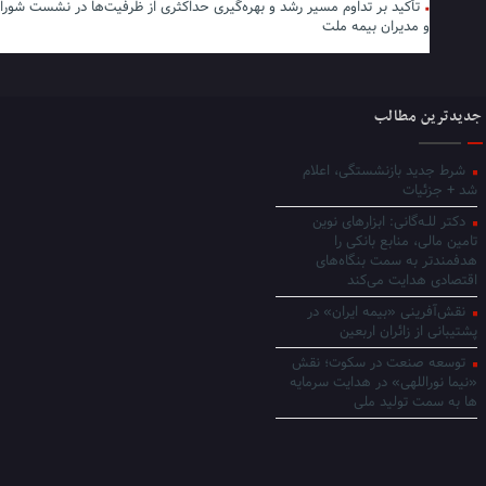
تأکید بر تداوم مسیر رشد و بهره‌گیری حداکثری از ظرفیت‌ها در نشست شورا
و مدیران بیمه ملت
جدیدترین مطالب
شرط جدید بازنشستگی، اعلام
شد + جزئیات
دکتر للـه‌گانی: ابزارهای نوین
تامین مالی، منابع بانکی را
هدفمندتر به سمت بنگاه‌های
اقتصادی هدایت می‌کند
نقش‌آفرینی «بیمه ایران» در
پشتیبانی از زائران اربعین
توسعه صنعت در سکوت؛ نقش
«نیما نوراللهی» در هدایت سرمایه
ها به سمت تولید ملی