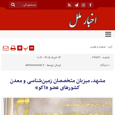
پ
گروه :
صنعت و معدن
شناسه :
37542
۲۳ خرداد ۱۴۰۵ - ۱۰:۲۱
0
دیدگاه
ارسال توسط :
akhbarmelal.ir
مشهد، میزبان متخصصان زمین‌شناسی و معدن
کشورهای عضو «اکو»