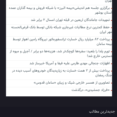
تهران
برگزاری جلسه هم اندیشی«بیمه البرز» با شبکه فروش و بیمه گذاران عمده
استان بوشهر
تمهیدات جاماندگان اربعین در قبله تهران امسال ۲ برابر شد
حفظ کمترین نرخ مطالبات غیرجاری شبکه بانکی توسط بانک قرض‌الحسنه
مهر ایران
پرداخت ۸۲ میلیارد ریال خسارت ترانسفورماتور نیروگاه رامین اهواز توسط
بیمه سامان
تورم یلدا را بلعید؛ سفره‌ها کوچک‌تر شد، هزینه‌ها دو برابر / آجیل و میوه از
دسترس خارج شد!
اظهارات جنجالی مهدی طارمی علیه فیفا و آمریکا خبرساز شد
پرداخت بیش از ۲ همت خسارت به زیان‌دیدگان خودروهای آسیب دیده در
جنگ رمضان
تصاویری از همسر خارجی شیک و زیبای «سامان قدوس»
«فرزاد جمشیدی»، درگذشت
جدیدترین مطالب