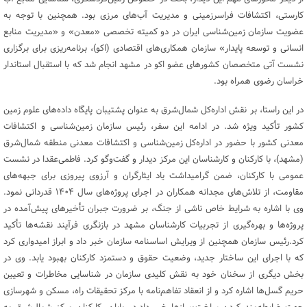
کارستی، اکتشافات فراسرزمینی و مدیریت آب‌های مرزی بود. همچنین با توجه به
عضویت سازمان زمین‌شناسی ایران در دو کمیته تخصصی «معدن» و «مدیریت منابع
انسانی و توسعه پایدار» سازمان همکاری‌های اقتصادی (اکو)، برنامه‌ریزی برای برگزاری
نشست آتی متخصصان کشورهای عضو اکو در مشهد انجام شد که با استقبال استاندار
خراسان رضوی همراه بود.
در این راستا، بر نقش اداره‌کل شمال‌شرق به عنوان پشتیبان پایگاه داده‌های علوم زمین
کشور تأکید ویژه شد. در ادامه این سفر، رئیس سازمان زمین‌شناسی و اکتشافات
معدنی کشور با حضور در اداره‌کل زمین‌شناسی و اکتشافات معدنی منطقه شمال‌شرق
(مشهد)، با کارکنان و کارشناسان این مرکز دیدار و گفت‌وگو کرد. فاطمی‌عقدا در نشست
عمومی با کارکنان، ضمن گرامیداشت یاد ایثارگران و آرزوی پیروزی برای جبهه‌های
مقاومت، از تلاش‌های مجدانه همکاران در اجرای پروژه‌های سال ۱۴۰۴ قدردانی نمود.
وی با اشاره به شرایط خاص ناشی از جنگ، بر ضرورت جبران تأخیرهای پیش‌آمده در
پروژه‌ها و بهره‌گیری از تجربیات کارشناسان مشهد در بازنگری فرآیند نقشه‌ها تأکید
کرد.رئیس سازمان همچنین از ویرایش اساسنامه سازمان خبر داد و ابراز امیدواری کرد
که با اجرای این ساختار جدید، وضعیت حقوق و دستمزد کارکنان بهبود یابد. وی در
بخش دیگری از سخنان خود به نقش کلیدی سازمان در شناسایی مخاطرات و تعیین
حریم گسل‌ها اشاره کرد و از انعقاد تفاهم‌نامه با مرکز تحقیقات راه، مسکن و شهرسازی