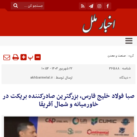
پ
گروه :
صنعت و معدن
شناسه :
36588
۲۲ شهریور ۱۴۰۴ - ۱۰:۵۴
0
دیدگاه
ارسال توسط :
akhbarmelal.ir
صبا فولاد خلیج فارس، بزرگترین صادرکننده بریکت در
خاورمیانه و شمال آفریقا