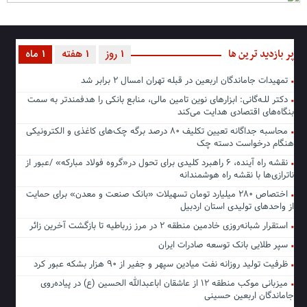
پر بازدید ترین ها
1 روز
1 هفته
1 ماه
تمهیدات جاماندگان اربعین در قبله تهران امسال ۲ برابر شد
دکتر للـه‌گانی: ابزارهای نوین تامین مالی، منابع بانکی را هدفمندتر به سمت
بنگاه‌های اقتصادی هدایت می‌کند
محاسبه جداگانه تعیین تکلیف ۸۰ درصد برگه چک‌های کاغذی و الکترونیکی
هنگام درخواست دسته چک
نقشه راه آینده، ۶ راهبرد کلیدی برای تحول در«گروه فولاد مبارکه» /عبور از
ناترازی‌ها با نقشه راه هوشمندانه
اختصاص ۲۸۰ میلیارد تومان تسهیلات «بانک صنعت و معدن» برای حمایت
از واحدهای تولیدی استان اردبیل
استقرار شبانه‌روزی خادمین منطقه ۲ در مرز زرباطیه تا بازگشت آخرین زائر
سپر طلایی بانک توسعه صادرات ایران
ظرفیت تولید روزانه نفت میادین سپهر و جفیر از ۹۰ هزار بشکه عبور کرد
میزبانی موکب منطقه ۱۲ از عاشقان اباعبدالله الحسین (ع) در پیاده‌روی
جاماندگان اربعین حسینی