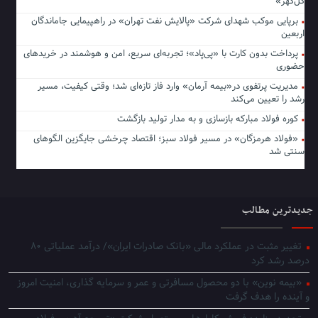
گل‌گهر»
برپایی موکب شهدای شرکت «پالایش نفت تهران» در راهپیمایی جاماندگان
اربعین
پرداخت بدون کارت با «پی‌پاد»؛ تجربه‌ای سریع، امن و هوشمند در خریدهای
حضوری
مدیریت پرتفوی در«بیمه آرمان» وارد فاز تازه‌ای شد؛ وقتی کیفیت، مسیر
رشد را تعیین می‌کند
کوره فولاد مبارکه بازسازی و به مدار تولید بازگشت
«فولاد هرمزگان» در مسیر فولاد سبز؛ اقتصاد چرخشی جایگزین الگوهای
سنتی شد
جدیدترین مطالب
تغییر مثبت در عملکرد مالی «بانک صادرات ایران»/ درآمد عملیاتی ۸۰
درصد رشد کرد
«بیمه نوین» با دو محصول مسافرتی و عمر و سرمایه گذاری، امنیت امروز
و آینده را هدف گرفت