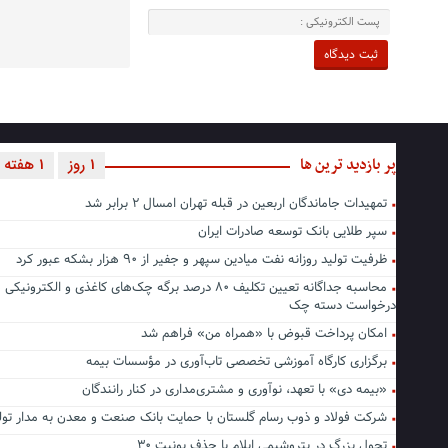
پر بازدید ترین ها
1 روز
1 هفته
تمهیدات جاماندگان اربعین در قبله تهران امسال ۲ برابر شد
سپر طلایی بانک توسعه صادرات ایران
ظرفیت تولید روزانه نفت میادین سپهر و جفیر از ۹۰ هزار بشکه عبور کرد
محاسبه جداگانه تعیین تکلیف ۸۰ درصد برگه چک‌های کاغذی و الکترونی
درخواست دسته چک
امکان پرداخت قبوض با «همراه من» فراهم شد
برگزاری کارگاه آموزشی تخصصی تاب‌آوری در مؤسسات بیمه
«بیمه دی» با تعهد، نوآوری و مشتری‌مداری در کنار رانندگان
شرکت فولاد و ذوب رسام گلستان با حمایت بانک صنعت و معدن به مدار تو
تحول بزرگ در پتروشیمی ایلام با حذف یونیت ۳۰