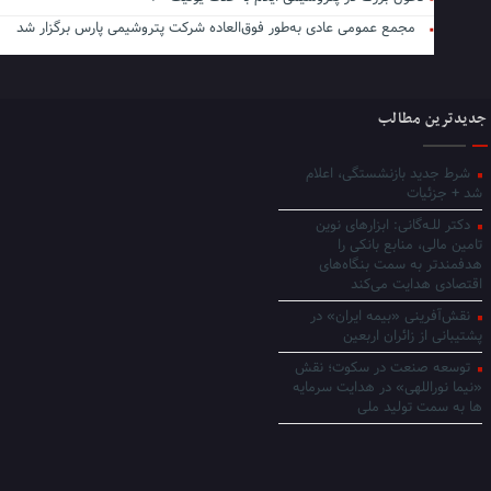
مجمع عمومی عادی به‌طور فوق‌العاده شرکت پتروشیمی پارس برگزار شد
جدیدترین مطالب
شرط جدید بازنشستگی، اعلام
شد + جزئیات
دکتر للـه‌گانی: ابزارهای نوین
تامین مالی، منابع بانکی را
هدفمندتر به سمت بنگاه‌های
اقتصادی هدایت می‌کند
نقش‌آفرینی «بیمه ایران» در
پشتیبانی از زائران اربعین
توسعه صنعت در سکوت؛ نقش
«نیما نوراللهی» در هدایت سرمایه
ها به سمت تولید ملی