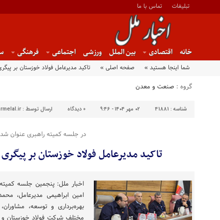
تبلیغات
تماس با ما
خانه
اقتصادی
بین الملل
ورزشی
اجتماعی
فرهنگی
س
شما اینجا هستید »
صفحه اصلی »
تاکید مدیرعامل فولاد خوزستان بر پیگری
گروه :
صنعت و معدن
شناسه :
41881
۰۲ مهر ۱۴۰۴ - ۹:۴۶
0
دیدگاه
ارسال توسط :
rmelal.ir
در جلسه کمیته راهبری عنوان شد
تاکید مدیرعامل فولاد خوزستان بر پیگری ت
اخبار ملل: پنجمین جلسه کمیته 
امین ابراهیمی مدیرعامل، محمد 
بهره‌برداری و توسعه، مشاوران
مختلف شرکت فولاد خوزستان و ه