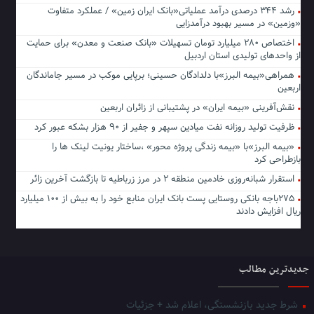
رشد ۳۴۴ درصدی درآمد عملیاتی«بانک ایران زمین» / عملکرد متفاوت
«وزمین» در مسیر بهبود درآمدزایی
اختصاص ۲۸۰ میلیارد تومان تسهیلات «بانک صنعت و معدن» برای حمایت
از واحدهای تولیدی استان اردبیل
همراهی«بیمه البرز»با دلدادگان حسینی؛ برپایی موکب در مسیر جاماندگان
اربعین
نقش‌آفرینی «بیمه ایران» در پشتیبانی از زائران اربعین
ظرفیت تولید روزانه نفت میادین سپهر و جفیر از ۹۰ هزار بشکه عبور کرد
«بیمه البرز»با «بیمه زندگی پروژه محور» ،ساختار یونیت لینک ها را
بازطراحی کرد
استقرار شبانه‌روزی خادمین منطقه ۲ در مرز زرباطیه تا بازگشت آخرین زائر
۲۷۵باجه بانکی روستایی پست بانک ایران منابع خود را به بیش از ۱۰۰ میلیارد
ریال افزایش دادند
جدیدترین مطالب
شرط جدید بازنشستگی، اعلام شد + جزئیات