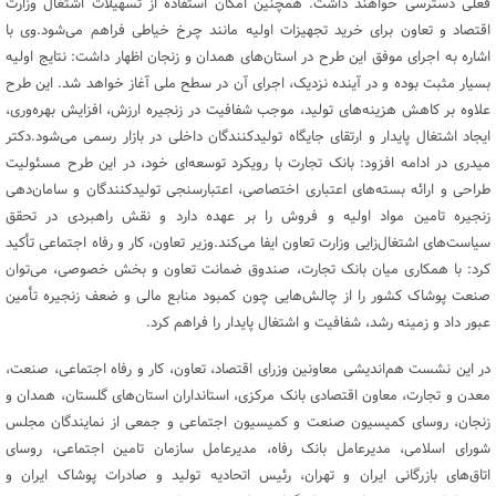
فعلی دسترسی خواهند داشت. همچنین امکان استفاده از تسهیلات اشتغال وزارت
اقتصاد و تعاون برای خرید تجهیزات اولیه مانند چرخ خیاطی فراهم می‌شود.وی با
اشاره به اجرای موفق این طرح در استان‌های همدان و زنجان اظهار داشت: نتایج اولیه
بسیار مثبت بوده و در آینده نزدیک، اجرای آن در سطح ملی آغاز خواهد شد. این طرح
علاوه بر کاهش هزینه‌های تولید، موجب شفافیت در زنجیره ارزش، افزایش بهره‌وری،
ایجاد اشتغال پایدار و ارتقای جایگاه تولیدکنندگان داخلی در بازار رسمی می‌شود.دکتر
میدری در ادامه افزود: بانک تجارت با رویکرد توسعه‌ای خود، در این طرح مسئولیت
طراحی و ارائه بسته‌های اعتباری اختصاصی، اعتبارسنجی تولیدکنندگان و سامان‌دهی
زنجیره تامین مواد اولیه و فروش را بر عهده دارد و نقش راهبردی در تحقق
سیاست‌های اشتغال‌زایی وزارت تعاون ایفا می‌کند.وزیر تعاون، کار و رفاه اجتماعی تأکید
کرد: با همکاری میان بانک تجارت، صندوق ضمانت تعاون و بخش خصوصی، می‌توان
صنعت پوشاک کشور را از چالش‌هایی چون کمبود منابع مالی و ضعف زنجیره تأمین
عبور داد و زمینه رشد، شفافیت و اشتغال پایدار را فراهم کرد.
در این نشست هم‌اندیشی معاونین وزرای اقتصاد، تعاون، کار و رفاه اجتماعی، صنعت،
معدن و تجارت، معاون اقتصادی بانک مرکزی، استانداران استان‌های گلستان، همدان و
زنجان، روسای کمیسیون صنعت و کمیسیون اجتماعی و جمعی از نمایندگان مجلس
شورای اسلامی، مدیرعامل بانک رفاه، مدیرعامل سازمان تامین اجتماعی، روسای
اتاق‌های بازرگانی ایران و تهران، رئیس اتحادیه تولید و صادرات پوشاک ایران و