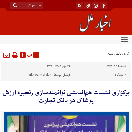
پ
گروه :
بانک و بیمه
شناسه :
31409
۲۱ مهر ۱۴۰۴ - ۹:۳۷
0
دیدگاه
ارسال توسط :
akhbarmelal.ir
برگزاری نشست هم‌اندیشی توانمندسازی زنجیره ارزش
پوشاک در بانک تجارت