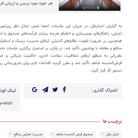
هر حوزه مورد بررسی و ارزیابی قرا
به گزارش اخبارملل، در جریان این جلسات، اعضا ضمن تبادل نظر پیرامون آ
اجرایی، راهکارهای بومی‌سازی و انطباق هرچه بیشتر فرآیندهای صندوق با است
همچنین، بر ضرورت تقویت نظام‌های کنترلی، ارتقای مدیریت ریسک و استقرار 
منافع و مقابله با پولشویی تأکید شد. در پایان، بر استمرار برگزاری جلسات 
مقرراتی به منظور ارتقای شفافیت، سلامت اداری، حاکمیت شرکتی و صی
قرض‌الحسنه شاهد تأکید شد و مقرر گردید اقدامات لازم برای به‌روزرسانی روی
دستور کار قرار گیرد.
اشتراک گذاری :
لینک کوتاه
/?p=34187
برچسب ها
اخبار ملل
صندوق قرض الحسنه شاهد
مدیریت تعارض منافع