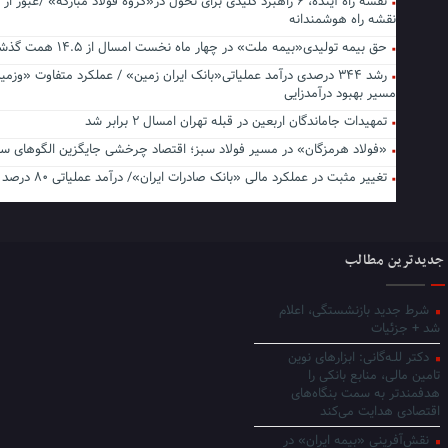
نقشه راه آینده، ۶ راهبرد کلیدی برای تحول در«گروه فولاد مبارکه» /عبور از 
نقشه راه هوشمندانه
حق بیمه تولیدی«بیمه ملت» در چهار ماه نخست امسال از ۱۴.۵ همت گذشت
رشد ۳۴۴ درصدی درآمد عملیاتی«بانک ایران زمین» / عملکرد متفاوت «وزمی
مسیر بهبود درآمدزایی
تمهیدات جاماندگان اربعین در قبله تهران امسال ۲ برابر شد
«فولاد هرمزگان» در مسیر فولاد سبز؛ اقتصاد چرخشی جایگزین الگوهای س
تغییر مثبت در عملکرد مالی «بانک صادرات ایران»/ درآمد عملیاتی ۸۰ درصد رشد کرد
جدیدترین مطالب
شرط جدید بازنشستگی، اعلام
شد + جزئیات
دکتر للـه‌گانی: ابزارهای نوین
تامین مالی، منابع بانکی را
هدفمندتر به سمت بنگاه‌های
اقتصادی هدایت می‌کند
نقش‌آفرینی «بیمه ایران» در