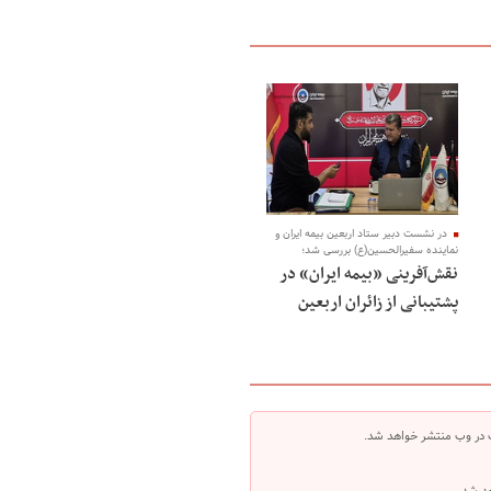
در نشست دبیر ستاد اربعین بیمه ایران و
نماینده سفیرالحسین(ع) بررسی شد؛
نقش‌آفرینی «بیمه ایران» در
پشتیبانی از زائران اربعین
 در وب منتشر خواهد شد.