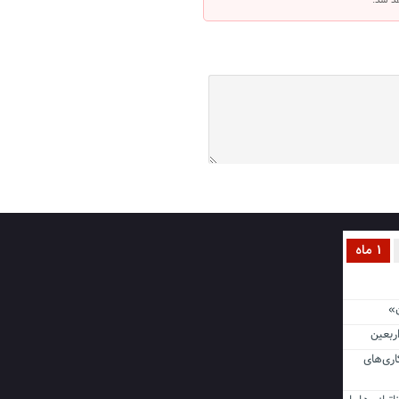
هد شد.
1 ماه
ن اربعین
اری‌های