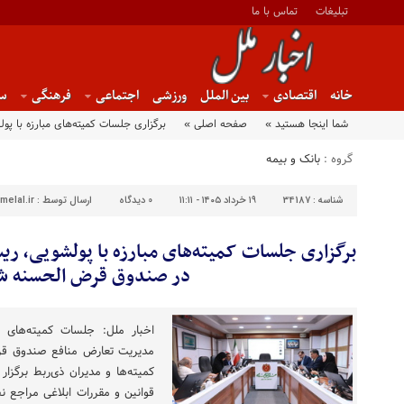
تبلیغات
تماس با ما
خانه
اقتصادی
بین الملل
ورزشی
اجتماعی
فرهنگی
س
شما اینجا هستید »
صفحه اصلی »
برگزاری جلسات کمیته‌های مبارزه با 
گروه :
بانک و بیمه
شناسه :
34187
۱۹ خرداد ۱۴۰۵ - ۱۱:۱۱
0
دیدگاه
ارسال توسط :
melal.ir
برگزاری جلسات کمیته‌های مبارزه با پولشویی، ر
در صندوق قرض الحسنه ش
اخبار ملل: جلسات کمیته‌های 
مدیریت تعارض منافع صندوق قر
کمیته‌ها و مدیران ذی‌ربط برگزا
قوانین و مقررات ابلاغی مراجع ن