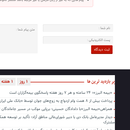
پیام هایی که به غیر از زبان فارسی یا غیر مرتبط باشد منتشر نخوا
پر بازدید ترین ها
1 روز
1 هفته
«بیمه البرز»؛ ۲۴ ساعته و هر ۷ روز هفته پاسخگوی بیمه‌گزاران است
پرداخت بیش از ۸ همت وام ازدواج به زوج‌های جوان توسط «بانک ملی ایران»
همراهی«بیمه البرز»با دلدادگان حسینی؛ برپایی موکب در مسیر جاماندگا
دیدار مدیرعامل بانک دی با دبیر شورای‌عالی مناطق آزاد؛ تأکید بر توسعه همک
مشترک