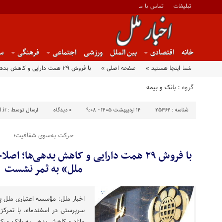
تبلیغات
تماس با ما
خانه
اقتصادی
بین الملل
ورزشی
اجتماعی
فرهنگی
س
شما اینجا هستید »
صفحه اصلی »
با فروش ۲۹ همت دارایی و کاهش بدهی‌ها؛ اصلاحات مدیریتی در «مؤسسه ملل» به ثمر نشست
گروه :
بانک و بیمه
شناسه :
25362
۱۴ اردیبهشت ۱۴۰۵ - ۹:۰۸
0
دیدگاه
ارسال توسط :
.ir
حرکت به‌سوی شفافیت؛
با فروش ۲۹ همت دارایی و کاهش بدهی‌ها؛
ملل» به ثمر نشست
اخبار ملل: مؤسسه اعتباری ملل پ
سرپرستی در اسفندماه، با تمرکز 