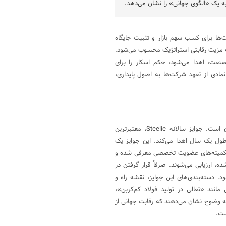
به یک «الگوی جهانی» را نشان می‌دهد.
‌ها برای کسب سهم بازار و تثبیت جایگاه
یک مزیت رقابتی استراتژیک محسوب می‌شود.
 این صنعت، اهدا می‌شود، حکم اسکار را برای
 نمادی از تعهد شرکت‌ها به اصول پایداری،
انجمن جهانی فولاد نهاد سیاست‌گذار، آماری و راهبردی صنعت فولاد جهان است. جوایز سالانه Steelie، معتبرترین
طول یک سال اهدا می‌کند. این جوایز یک
ریق کمیته‌های عضویت تخصصی معرفی شده و
ارزیابی می‌شوند. صرفاً قرار گرفتن در
 دسته‌بندی‌های این جوایز، نقشه راه و
انند «تعالی در تولید فولاد کم‌کربن»،
ل»، «تعالی در پایداری» و «تعالی در ارزیابی چرخه عمر (LCA)» به وضوح نشان می‌دهند که رقابت جهانی از
ست.