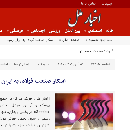
تبلیغات
تماس با ما
خانه
اقتصادی
بین الملل
ورزشی
اجتماعی
فرهنگی
س
شما اینجا هستید »
صفحه اصلی »
اسکار صنعت فولاد، به ایران رسید
گروه :
صنعت و معدن
شناسه :
31415
۰۳ آبان ۱۴۰۴ - ۸:۵۰
0
دیدگاه
ارسال توسط :
elal.ir
اسکار صنعت فولاد، به ایران
اخبار ملل: فولاد مبارکه در جمع 
پوسکو و آرسلور میتال. حضور
«Steelie» در بخش پایداری،
رسمی از سوی انجمن جهانی فولاد 
«بهترین عملکرد جهانی» را در خل