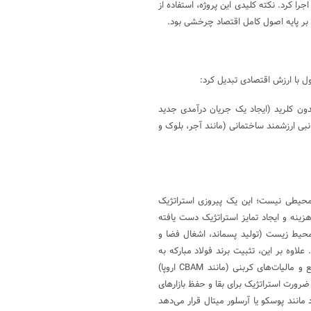
جرا کرد. نکته کلیدی این پروژه، استفاده از
و بر پایه اصول کامل اقتصاد چرخشی بود.
 با ارزش اقتصادی تبدیل کرد:
دون کلرید (ایجاد یک جریان درآمدی جدید
بی ارزشمند ساختمانی (مانند آجر، بلوک و
 صرفاً نمادین یا زیست‌محیطی نیست؛ این یک پیروزی استراتژیک
ینه و ایجاد تمایز استراتژیک دست یافته
حیط زیست (تولید پسماند، اشغال فضا و
علاوه بر این، تثبیت برند فولاد مبارکه به
عنوان یک «تولیدکننده فولاد سبز» و مسئول در بازاری که به زودی با موانع و مالیات‌های کربنی (مانند CBAM اروپا)
رورت استراتژیک برای بقا و حفظ بازارهای
 مانند پوسکو یا آرسلور میتال قرار می‌دهد