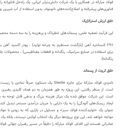
فولاد مبارکه در همکاری با یک شرکت دانش‌بنیان ایرانی، یک راه‌حل فناورانه را ا
فناوری‌های پیشرفته و اصلاح‌کننده‌های نانومواد، بدون استفاده از آب شیرین 
خلق ارزش استراتژیک
این فرآیند تصفیه علمی، پسماندهای خطرناک و پرهزینه را به سه دسته محصول
۶۹٪ کنسانتره آهن (بازگشت مستقیم به چرخه تولید) ، پودر اکسید آهن ب
برای استفاده در صنایع سرامیک، رنگدانه و قطعات مغناطیسی) ، محصولات جان
رنگدانه).
خلق ثروت از پسماند
نامزدی فولاد مبارکه برای جایزه Steelie یک دستاورد
است. از منظر رقابتی، این پروژه به طور همزمان به دو هدف کلیدی رهبری هز
است. این شرکت موفق شده یک مرکز هزینه بزرگ و بدهی قابل توجه به م
ایجاد ریسک‌های آلودگی) را به یک دارایی با جریان درآمدی مستمر تبدیل کند. 
مواجه خواهد شد، این نوع پروژه‌ها دیگر یک انتخاب لوکس نیستند، بلکه یک ض
صادراتی هستند.این اقدام، فولاد مبارکه را دقیقاً در مسیر رهبران جهانی فولاد