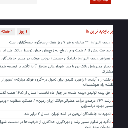
پر بازدید ترین ها
1 روز
1 هفته
«بیمه البرز»؛ ۲۴ ساعته و هر ۷ روز هفته پاسخگوی بیمه‌گزاران است
پرداخت بیش از ۸ همت وام ازدواج به زوج‌های جوان توسط «بانک ملی ایران»
همراهی«بیمه البرز»با دلدادگان حسینی؛ برپایی موکب در مسیر جاماندگا
دیدار مدیرعامل بانک دی با دبیر شورای‌عالی مناطق آزاد؛ تأکید بر توسعه همک
مشترک
نقشه راه آینده، ۶ راهبرد کلیدی برای تحول در«گروه فولاد مبارکه» /عبور از 
نقشه راه هوشمندانه
حق بیمه تولیدی«بیمه ملت» در چهار ماه نخست امسال از ۱۴.۵ همت گذشت
رشد ۳۴۴ درصدی درآمد عملیاتی«بانک ایران زمین» / عملکرد متفاوت «وزمی
مسیر بهبود درآمدزایی
تمهیدات جاماندگان اربعین در قبله تهران امسال ۲ برابر شد
تأکید بر تداوم مسیر رشد و بهره‌گیری حداکثری از ظرفیت‌ها در نشست شورا
و مدیران بیمه ملت