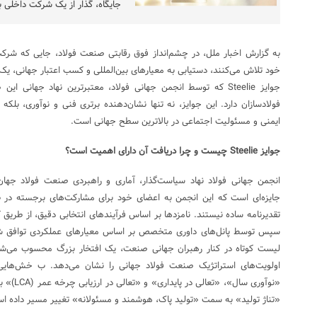
جایگاه، گذار از یک شرکت داخلی 
به گزارش اخبار ملل، در چشم‌انداز فوق رقابتی صنعت فولاد، جایی که شرکت
خود تلاش می‌کنند، دستیابی به معیارهای بین‌المللی و کسب اعتبار جهانی، 
جوایز Steelie که توسط انجمن جهانی فولاد، معتبرترین نهاد جهانی
فولادسازان دارد. این جوایز، نه تنها نشان‌دهنده برتری فنی و نوآوری، بلکه
ایمنی و مسئولیت اجتماعی در بالاترین سطح جهانی است.
جوایز
Steelie
چیست و چرا دریافت آن دارای اهمیت است؟
جایزه‌ای است که این انجمن به اعضای خود برای مشارکت‌های برجسته در 
تقدیرنامه ساده نیستند. نامزدها بر اساس فرآیندهای انتخابی دقیق، از ط
سپس توسط پانل‌های داوری متخصص بر اساس معیارهای عملکردی توافق شده، 
لیست کوتاه در کنار رهبران جهانی صنعت، یک افتخار بزرگ محسوب می‌شود.
اولویت‌های استراتژیک صنعت فولاد جهانی را نشان می‌دهد. ب خش‌هایی م
«نوآوری سا
«تناژ تولید» به سمت «تولید پاک، هوشمند و مسئولانه» تغییر مسیر داده ا