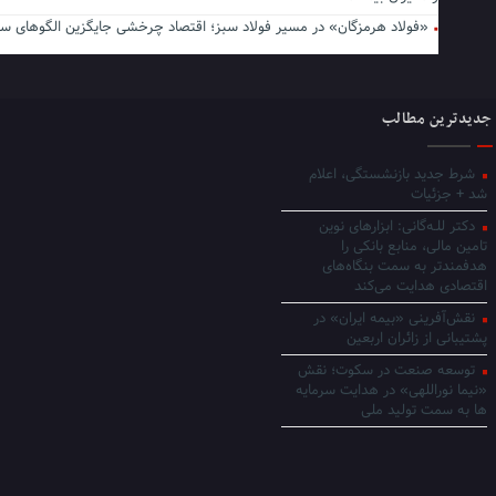
«فولاد هرمزگان» در مسیر فولاد سبز؛ اقتصاد چرخشی جایگزین الگوهای س
جدیدترین مطالب
شرط جدید بازنشستگی، اعلام
شد + جزئیات
دکتر للـه‌گانی: ابزارهای نوین
تامین مالی، منابع بانکی را
هدفمندتر به سمت بنگاه‌های
اقتصادی هدایت می‌کند
نقش‌آفرینی «بیمه ایران» در
پشتیبانی از زائران اربعین
توسعه صنعت در سکوت؛ نقش
«نیما نوراللهی» در هدایت سرمایه
ها به سمت تولید ملی