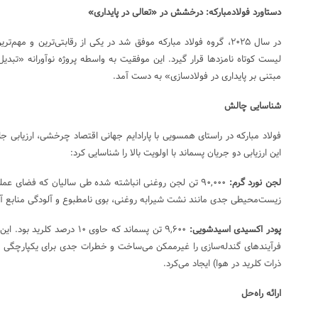
دستاورد فولادمبارکه: درخشش در «تعالی در پایداری»
در سال ۲۰۲۵، گروه فولاد مبارکه موفق شد در یکی از رقابتی‌ترین و مهم‌
لیست کوتاه نامزدها قرار گیرد. این موفقیت به واسطه پروژه نوآورانه «تبد
مبتنی بر پایداری در فولادسازی» به دست آمد.
شناسایی چالش
فولاد مبارکه در راستای همسویی با پارادایم جهانی اقتصاد چرخشی، ارزیابی جا
این ارزیابی دو جریان پسماند با اولویت بالا را شناسایی کرد:
لجن نورد گرم:
۹۰,۰۰۰ تن لجن روغنی انباشته شده طی سالیان که فضای عمل
زیست‌محیطی جدی مانند نشت شیرابه روغنی، بوی نامطبوع و آلودگی منابع آب 
پودر اکسیدی اسیدشویی:
۹,۶۰۰ تن پسماند که حاوی ۱۰ در
فرآیندهای گندله‌سازی را غیرممکن می‌ساخت و خطرات جدی برای یکپارچگی تج
ذرات کلرید در هوا) ایجاد می‌کرد.
ارائه راه‌حل