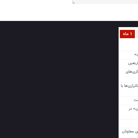
1 ماه
ن اربعین
اری‌های
ناترازی‌ها با
ن» در
ی معاونان