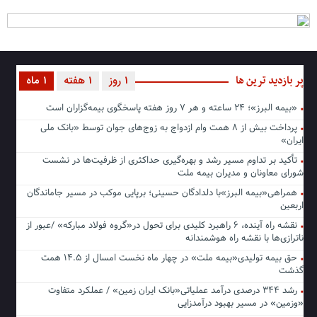
پر بازدید ترین ها
1 روز
1 هفته
1 ماه
«بیمه البرز»؛ ۲۴ ساعته و هر ۷ روز هفته پاسخگوی بیمه‌گزاران است
پرداخت بیش از ۸ همت وام ازدواج به زوج‌های جوان توسط «بانک ملی
ایران»
تأکید بر تداوم مسیر رشد و بهره‌گیری حداکثری از ظرفیت‌ها در نشست
شورای معاونان و مدیران بیمه ملت
همراهی«بیمه البرز»با دلدادگان حسینی؛ برپایی موکب در مسیر جاماندگان
اربعین
نقشه راه آینده، ۶ راهبرد کلیدی برای تحول در«گروه فولاد مبارکه» /عبور از
ناترازی‌ها با نقشه راه هوشمندانه
حق بیمه تولیدی«بیمه ملت» در چهار ماه نخست امسال از ۱۴.۵ همت
گذشت
رشد ۳۴۴ درصدی درآمد عملیاتی«بانک ایران زمین» / عملکرد متفاوت
«وزمین» در مسیر بهبود درآمدزایی