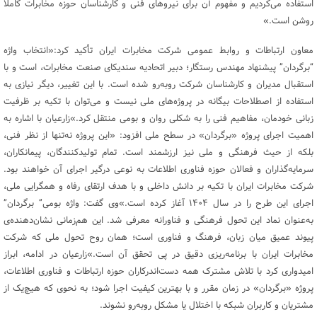
استفاده می‌کردیم و مفهوم آن برای نیروهای فنی و کارشناسان حوزه مخابرات کاملاً
روشن است.»
معاون ارتباطات و روابط عمومی شرکت مخابرات ایران تأکید کرد:«انتخاب واژه
“برگردان” پیشنهاد مهندس رستگار؛ دبیر اتحادیه سندیکای صنعت مخابرات، است و با
استقبال مدیران و کارشناسان شرکت روبه‌رو شده است. با این تغییر، دیگر نیازی به
استفاده از اصطلاحات بیگانه در پروژه‌های ملی نیست و می‌توان با تکیه بر ظرفیت
زبانی خودمان، مفاهیم فنی را به شکلی روان و بومی منتقل کرد.»زارعیان با اشاره به
اهمیت اجرای پروژه «برگردان» در سطح ملی افزود: «این پروژه نه‌تنها از نظر فنی،
بلکه از حیث فرهنگی و ملی نیز ارزشمند است. تمام تولیدکنندگان، پیمانکاران،
سرمایه‌گذاران و فعالان حوزه فناوری اطلاعات به نوعی درگیر اجرای آن خواهند بود.
شرکت مخابرات ایران با تکیه بر دانش داخلی و با هدف ارتقای رفاه و همگرایی ملی،
اجرای این طرح را در سال ۱۴۰۴ آغاز کرده است.»وی گفت: واژه بومی” برگردان”
به‌عنوان نماد این تحول فرهنگی و فناورانه معرفی شد. این هم‌زمانی نشان‌دهنده‌ی
پیوند عمیق میان زبان، فرهنگ و فناوری است؛ همان روح تحول ملی که شرکت
مخابرات ایران با برنامه‌ریزی دقیق در پی تحقق آن است.»زارعیان در ادامه، ابراز
امیدواری کرد با تلاش مشترک همه دست‌اندرکاران حوزه ارتباطات و فناوری اطلاعات،
پروژه «برگردان» در زمان مقرر و با بهترین کیفیت اجرا شود؛ به نحوی که هیچ‌یک از
مشتریان و کاربران شبکه با اختلال یا مشکل روبه‌رو نشوند.