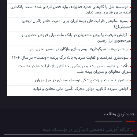
موسسه ملل با گام‌های جدید فناورانه، وارد فصل تازه‌ای شده است؛ بانکداری
آینده بدون فناوری معنا ندارد
بسیج تمام‌عیار ظرفیت‌های بیمه ایران برای امنیت خاطر زائران اربعین
حسینی(ع)
افزایش ظرفیت پذیرش مشتریان در بانک ملت برای فروش حضوری و
غیرحضوری ارز اربعین
از «سواپ» تا «برگردان»؛ بومی‌سازی واژگان در مسیر تحول ملی
سودسازی قدرتمند و کفایت سرمایه بالا؛ برگ برنده «وبملت» در سال ۱۴۰۴
تأکید بر تداوم مسیر رشد و بهره‌گیری حداکثری از ظرفیت‌ها در نشست
شورای معاونان و مدیران بیمه ملت
استقرار تیم و تجهیزات پزشکی توسط بیمه دی در مرز مهران
گواهی سپرده کالایی، موتور محرک تأمین مالی معادن و تولید
جدیدترین مطالب
کارگاه آموزشی تخصصی تاب‌آوری در مؤسسات بیمه