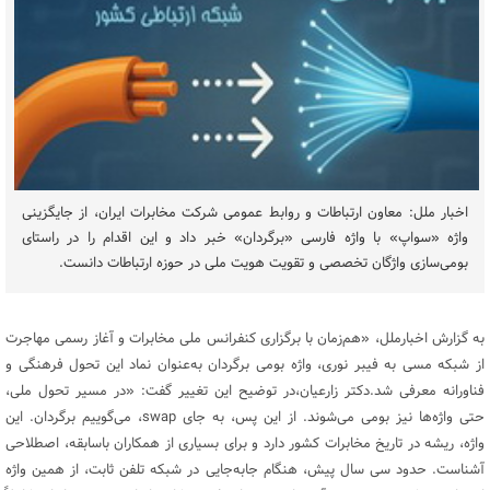
اخبار ملل: معاون ارتباطات و روابط عمومی شرکت مخابرات ایران، از جایگزینی
واژه «سواپ» با واژه فارسی «برگردان» خبر داد و این اقدام را در راستای
بومی‌سازی واژگان تخصصی و تقویت هویت ملی در حوزه ارتباطات دانست.
به گزارش اخبارملل، «هم‌زمان با برگزاری کنفرانس ملی مخابرات و آغاز رسمی مهاجرت
از شبکه مسی به فیبر نوری، واژه بومی برگردان به‌عنوان نماد این تحول فرهنگی و
فناورانه معرفی شد.دکتر زارعیان،در توضیح این تغییر گفت: «در مسیر تحول ملی،
حتی واژه‌ها نیز بومی می‌شوند. از این پس، به جای swap، می‌گوییم برگردان. این
واژه، ریشه در تاریخ مخابرات کشور دارد و برای بسیاری از همکاران باسابقه، اصطلاحی
آشناست. حدود سی سال پیش، هنگام جابه‌جایی در شبکه تلفن ثابت، از همین واژه