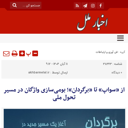
پ
گروه :
فن آوری و ارتباطات
شناسه :
38323
۱۱ آبان ۱۴۰۴ - ۹:۱۲
0
دیدگاه
ارسال توسط :
akhbarmelal.ir
از «سواپ» تا «برگردان»؛ بومی‌سازی واژگان در مسیر
تحول ملی