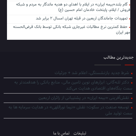
گام بلند«بیمه ایران» در ایلام با اهدای دو هدیه ماندگار به مردم و شبکه
فروش / ایلام، پایتخت خادمان امام حسین (ع)
تمهیدات جاماندگان اربعین در قبله تهران امسال ۲ برابر شد
حفظ کمترین نرخ مطالبات غیرجاری شبکه بانکی توسط بانک قرض‌الحسنه
مهر ایران
جدیدترین مطالب
شرط جدید بازنشستگی، اعلام شد + جزئیات
دکتر للـه‌گانی: ابزارهای نوین تامین مالی، منابع بانکی را هدفمندتر به
سمت بنگاه‌های اقتصادی هدایت می‌کند
نقش‌آفرینی «بیمه ایران» در پشتیبانی از زائران اربعین
توسعه صنعت در سکوت؛ نقش «نیما نوراللهی» در هدایت سرمایه ها به
سمت تولید ملی
تبلیغات
تماس با ما