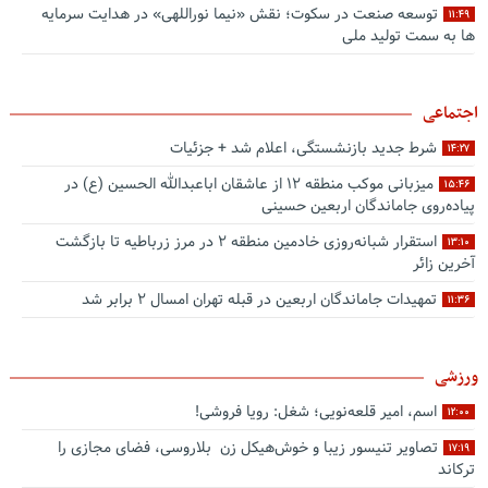
توسعه صنعت در سکوت؛ نقش «نیما نوراللهی» در هدایت سرمایه
۱۱:۴۹
ها به سمت تولید ملی
اجتماعی
شرط جدید بازنشستگی، اعلام شد + جزئیات
۱۴:۲۷
میزبانی موکب منطقه ۱۲ از عاشقان اباعبدالله الحسین (ع) در
۱۵:۴۶
پیاده‌روی جاماندگان اربعین حسینی
استقرار شبانه‌روزی خادمین منطقه ۲ در مرز زرباطیه تا بازگشت
۱۳:۱۰
آخرین زائر
تمهیدات جاماندگان اربعین در قبله تهران امسال ۲ برابر شد
۱۱:۳۶
ورزشی
اسم، امیر قلعه‌نویی؛ شغل: رویا فروشی!
۱۲:۰۰
تصاویر تنیسور زیبا و خوش‌هیکل زن بلاروسی، فضای مجازی را
۱۷:۱۹
ترکاند