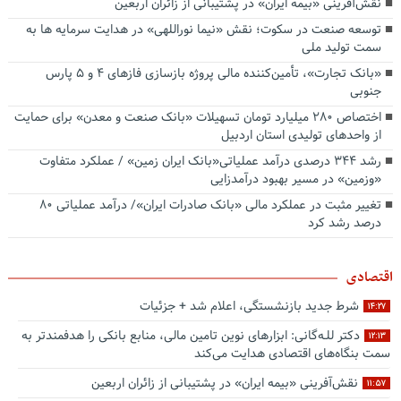
نقش‌آفرینی «بیمه ایران» در پشتیبانی از زائران اربعین
توسعه صنعت در سکوت؛ نقش «نیما نوراللهی» در هدایت سرمایه ها به
سمت تولید ملی
«بانک تجارت»، تأمین‌کننده مالی پروژه بازسازی فازهای ۴ و ۵ پارس
جنوبی
اختصاص ۲۸۰ میلیارد تومان تسهیلات «بانک صنعت و معدن» برای حمایت
از واحدهای تولیدی استان اردبیل
رشد ۳۴۴ درصدی درآمد عملیاتی«بانک ایران زمین» / عملکرد متفاوت
«وزمین» در مسیر بهبود درآمدزایی
تغییر مثبت در عملکرد مالی «بانک صادرات ایران»/ درآمد عملیاتی ۸۰
درصد رشد کرد
اقتصادی
شرط جدید بازنشستگی، اعلام شد + جزئیات
۱۴:۲۷
دکتر للـه‌گانی: ابزارهای نوین تامین مالی، منابع بانکی را هدفمندتر به
۱۲:۱۳
سمت بنگاه‌های اقتصادی هدایت می‌کند
نقش‌آفرینی «بیمه ایران» در پشتیبانی از زائران اربعین
۱۱:۵۷