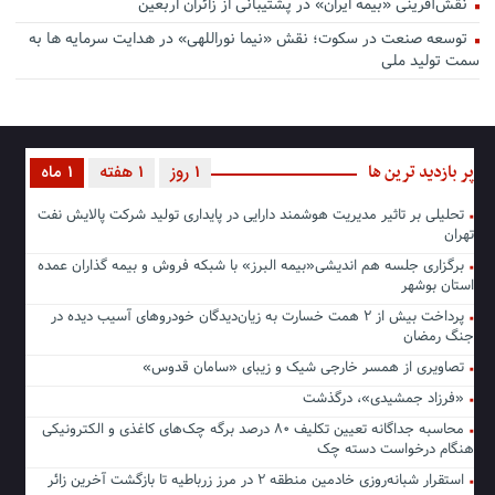
نقش‌آفرینی «بیمه ایران» در پشتیبانی از زائران اربعین
توسعه صنعت در سکوت؛ نقش «نیما نوراللهی» در هدایت سرمایه ها به
سمت تولید ملی
پر بازدید ترین ها
1 روز
1 هفته
1 ماه
تحلیلی بر تاثیر مدیریت هوشمند دارایی در پایداری تولید شرکت پالایش نفت
تهران
برگزاری جلسه هم اندیشی«بیمه البرز» با شبکه فروش و بیمه گذاران عمده
استان بوشهر
پرداخت بیش از ۲ همت خسارت به زیان‌دیدگان خودروهای آسیب دیده در
جنگ رمضان
تصاویری از همسر خارجی شیک و زیبای «سامان قدوس»
«فرزاد جمشیدی»، درگذشت
محاسبه جداگانه تعیین تکلیف ۸۰ درصد برگه چک‌های کاغذی و الکترونیکی
هنگام درخواست دسته چک
استقرار شبانه‌روزی خادمین منطقه ۲ در مرز زرباطیه تا بازگشت آخرین زائر