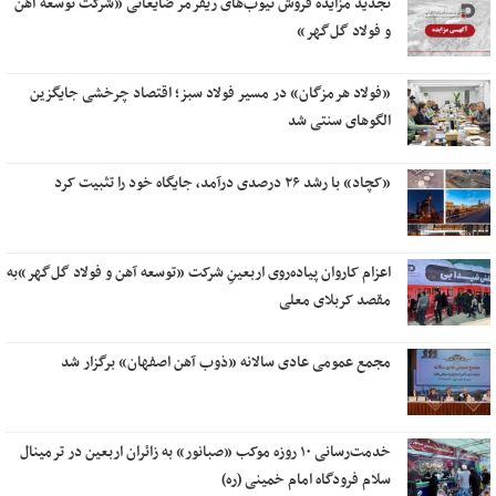
تجدید مزایده فروش تیوب‌های ریفرمر ضایعاتی «شرکت توسعه آهن
و فولاد گل‌گهر»
«فولاد هرمزگان» در مسیر فولاد سبز؛ اقتصاد چرخشی جایگزین
الگوهای سنتی شد
«کچاد» با رشد ۲۶ درصدی درآمد، جایگاه خود را تثبیت کرد
اعزام کاروان پیاده‌روی اربعینِ شرکت «توسعه آهن و فولاد گل‌گهر»به
مقصد کربلای معلی
مجمع عمومی عادی سالانه «ذوب آهن اصفهان» برگزار شد
خدمت‌رسانی ۱۰ روزه موکب «صبانور» به زائران اربعین در ترمینال
سلام فرودگاه امام خمینی (ره)