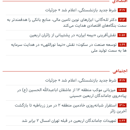
اقتصادی
شرط جدید بازنشستگی، اعلام شد + جزئیات
۱۴:۲۷
دکتر للـه‌گانی: ابزارهای نوین تامین مالی، منابع بانکی را هدفمندتر به
۱۲:۱۳
سمت بنگاه‌های اقتصادی هدایت می‌کند
نقش‌آفرینی «بیمه ایران» در پشتیبانی از زائران اربعین
۱۱:۵۷
توسعه صنعت در سکوت؛ نقش «نیما نوراللهی» در هدایت سرمایه
۱۱:۴۹
ها به سمت تولید ملی
اجتماعی
شرط جدید بازنشستگی، اعلام شد + جزئیات
۱۴:۲۷
میزبانی موکب منطقه ۱۲ از عاشقان اباعبدالله الحسین (ع) در
۱۵:۴۶
پیاده‌روی جاماندگان اربعین حسینی
استقرار شبانه‌روزی خادمین منطقه ۲ در مرز زرباطیه تا بازگشت
۱۳:۱۰
آخرین زائر
تمهیدات جاماندگان اربعین در قبله تهران امسال ۲ برابر شد
۱۱:۳۶