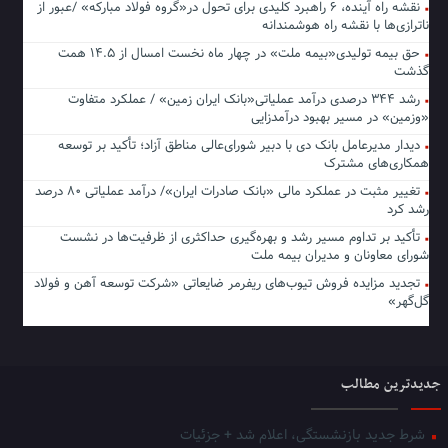
نقشه راه آینده، ۶ راهبرد کلیدی برای تحول در«گروه فولاد مبارکه» /عبور از
ناترازی‌ها با نقشه راه هوشمندانه
حق بیمه تولیدی«بیمه ملت» در چهار ماه نخست امسال از ۱۴.۵ همت
گذشت
رشد ۳۴۴ درصدی درآمد عملیاتی«بانک ایران زمین» / عملکرد متفاوت
«وزمین» در مسیر بهبود درآمدزایی
دیدار مدیرعامل بانک دی با دبیر شورای‌عالی مناطق آزاد؛ تأکید بر توسعه
همکاری‌های مشترک
تغییر مثبت در عملکرد مالی «بانک صادرات ایران»/ درآمد عملیاتی ۸۰ درصد
رشد کرد
تأکید بر تداوم مسیر رشد و بهره‌گیری حداکثری از ظرفیت‌ها در نشست
شورای معاونان و مدیران بیمه ملت
تجدید مزایده فروش تیوب‌های ریفرمر ضایعاتی «شرکت توسعه آهن و فولاد
گل‌گهر»
جدیدترین مطالب
شرط جدید بازنشستگی، اعلام شد + جزئیات