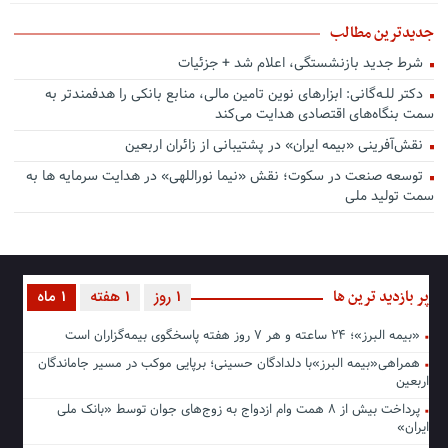
جدیدترین مطالب
شرط جدید بازنشستگی، اعلام شد + جزئیات
دکتر للـه‌گانی: ابزارهای نوین تامین مالی، منابع بانکی را هدفمندتر به
سمت بنگاه‌های اقتصادی هدایت می‌کند
نقش‌آفرینی «بیمه ایران» در پشتیبانی از زائران اربعین
توسعه صنعت در سکوت؛ نقش «نیما نوراللهی» در هدایت سرمایه ها به
سمت تولید ملی
پر بازدید ترین ها
1 روز
1 هفته
1 ماه
«بیمه البرز»؛ ۲۴ ساعته و هر ۷ روز هفته پاسخگوی بیمه‌گزاران است
همراهی«بیمه البرز»با دلدادگان حسینی؛ برپایی موکب در مسیر جاماندگان
اربعین
پرداخت بیش از ۸ همت وام ازدواج به زوج‌های جوان توسط «بانک ملی
ایران»