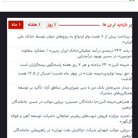
پر بازدید ترین ها
1 روز
1 هفته
1 ماه
پرداخت بیش از ۸ همت وام ازدواج به زوج‌های جوان توسط «بانک ملی
ایران»
رشد ۳۴۴ درصدی درآمد عملیاتی«بانک ایران زمین» / عملکرد متفاوت
«وزمین» در مسیر بهبود درآمدزایی
«بیمه البرز»؛ ۲۴ ساعته و هر ۷ روز هفته پاسخگوی بیمه‌گزاران است
حق بیمه تولیدی«بیمه ملت» در چهار ماه نخست امسال از ۱۴.۵ همت
گذشت
دیدار مدیرعامل بانک دی با دبیر شورای‌عالی مناطق آزاد؛ تأکید بر توسعه
همکاری‌های مشترک
همراهی«بیمه البرز»با دلدادگان حسینی؛ برپایی موکب در مسیر جاماندگان
اربعین
تجدید مزایده فروش تیوب‌های ریفرمر ضایعاتی «شرکت توسعه آهن و فولاد
گل‌گهر»
برپایی موکب شهدای شرکت «پالایش نفت تهران» در راهپیمایی جاماندگان
اربعین