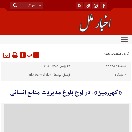
پ
گروه :
صنعت و معدن
شناسه :
48428
۱۷ بهمن ۱۴۰۳ - ۸:۰۶
0
دیدگاه
ارسال توسط :
akhbarmelal.ir
«گهرزمین»، در اوج بلوغ مدیریت منابع انسانی