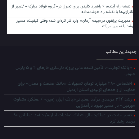
نقشه راه آینده، ۶ راهبرد کلیدی برای تحول در«گروه فولاد مبارکه» /عبور از
ناترازی‌ها با نقشه راه هوشمندانه
مدیریت پرتفوی در«بیمه آرمان» وارد فاز تازه‌ای شد؛ وقتی کیفیت، مسیر
رشد را تعیین می‌کند
جدیدترین مطالب
«بانک تجارت»، تأمین‌کننده مالی پروژه بازسازی فازهای ۴ و ۵ پارس
جنوبی
اختصاص ۲۸۰ میلیارد تومان تسهیلات «بانک صنعت و معدن» برای
حمایت از واحدهای تولیدی استان اردبیل
رشد ۳۴۴ درصدی درآمد عملیاتی«بانک ایران زمین» / عملکرد متفاوت
«وزمین» در مسیر بهبود درآمدزایی
تغییر مثبت در عملکرد مالی «بانک صادرات ایران»/ درآمد عملیاتی ۸۰
درصد رشد کرد