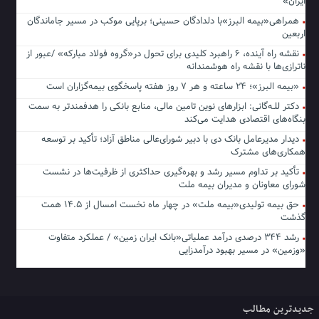
ایران»
همراهی«بیمه البرز»با دلدادگان حسینی؛ برپایی موکب در مسیر جاماندگان
اربعین
نقشه راه آینده، ۶ راهبرد کلیدی برای تحول در«گروه فولاد مبارکه» /عبور از
ناترازی‌ها با نقشه راه هوشمندانه
«بیمه البرز»؛ ۲۴ ساعته و هر ۷ روز هفته پاسخگوی بیمه‌گزاران است
دکتر للـه‌گانی: ابزارهای نوین تامین مالی، منابع بانکی را هدفمندتر به سمت
بنگاه‌های اقتصادی هدایت می‌کند
دیدار مدیرعامل بانک دی با دبیر شورای‌عالی مناطق آزاد؛ تأکید بر توسعه
همکاری‌های مشترک
تأکید بر تداوم مسیر رشد و بهره‌گیری حداکثری از ظرفیت‌ها در نشست
شورای معاونان و مدیران بیمه ملت
حق بیمه تولیدی«بیمه ملت» در چهار ماه نخست امسال از ۱۴.۵ همت
گذشت
رشد ۳۴۴ درصدی درآمد عملیاتی«بانک ایران زمین» / عملکرد متفاوت
«وزمین» در مسیر بهبود درآمدزایی
جدیدترین مطالب