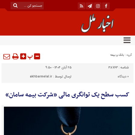
پ
گروه :
بانک و بیمه
شناسه :
38763
۲۵ آبان ۱۴۰۴ - ۹:۵۰
0
دیدگاه
ارسال توسط :
akhbarmelal.ir
کسب سطح یک توانگری مالی «شرکت بیمه سامان»