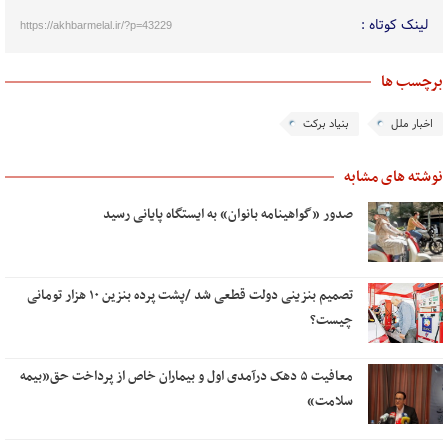
لینک کوتاه :
https://akhbarmelal.ir/?p=43229
برچسب ها
اخبار ملل
بنیاد برکت
نوشته های مشابه
صدور «گواهینامه بانوان» به ایستگاه پایانی رسید
تصمیم بنزینی دولت قطعی شد /پشت پرده بنزین ۱۰ هزار تومانی
چیست؟
معافیت ۵ دهک‌ درآمدی اول و بیماران خاص از پرداخت حق«بیمه
سلامت»