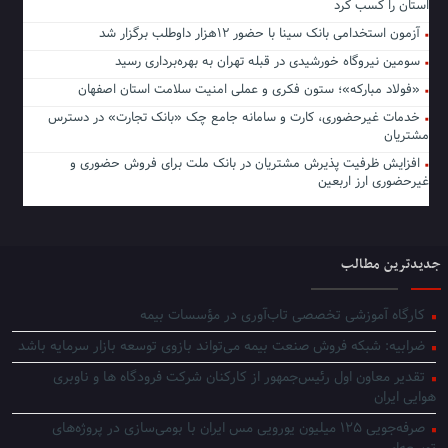
استان را کسب کرد
آزمون استخدامی بانک سینا با حضور ۱۲هزار داوطلب برگزار شد
سومین نیروگاه خورشیدی در قبله تهران به بهره‌برداری رسید
«فولاد مبارکه»؛ ستون فکری و عملی امنیت سلامت استان اصفهان
خدمات غیرحضوری، کارت و سامانه جامع چک «بانک تجارت» در دسترس
مشتریان
افزایش ظرفیت پذیرش مشتریان در بانک ملت برای فروش حضوری و
غیرحضوری ارز اربعین
جدیدترین مطالب
کارگاه آموزشی تخصصی تاب‌آوری در مؤسسات بیمه
ضرابیه: شبکه فروش صنعت بیمه می‌تواند بازوی توسعه بازار سرمایه باشد
تقدیر معاون اول رئیس‌جمهور از کارکنان شرکت فرودگاه ها و ناوبری
هوایی ایران
صرفه‌جویی ۱۲۵ میلیون یورویی مس ایران با بومی‌سازی در پروژه‌های