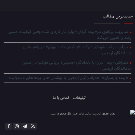
جدیدترین مطالب
مدیریت پرتفوی در«بیمه آرمان» وارد فاز تازه‌ای شد؛ وقتی کیفیت، مسیر
رشد را تعیین می‌کند
برپایی موکب شهدای شرکت «پالایش نفت تهران» در راهپیمایی
جاماندگان اربعین
همراهی«بیمه البرز»با دلدادگان حسینی؛ برپایی موکب در مسیر
جاماندگان اربعین
«بیمه پارسیان»؛ همراه زائران اربعین با پوشش های بیمه های مسئولیت
تبلیغات
تماس با ما
تمام حقوق این وب سایت برای اخبار ملل محفوظ است.