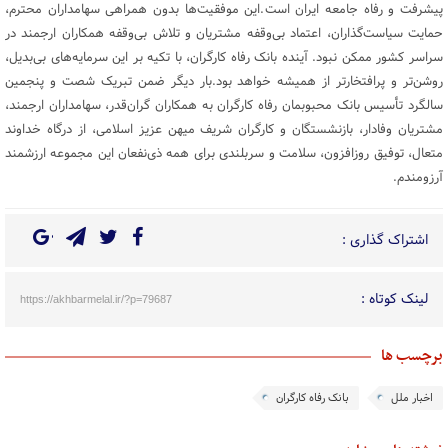
پیشرفت و رفاه جامعه ایران است.این موفقیت‌ها بدون همراهی سهامداران محترم،
حمایت سیاست‌گذاران، اعتماد بی‌وقفه مشتریان و تلاش بی‌وقفه همکاران ارجمند در
سراسر کشور ممکن نبود. آینده بانک رفاه کارگران، با تکیه بر این سرمایه‌های بی‌بدیل،
روشن‌تر و پرافتخارتر از همیشه خواهد بود.بار دیگر ضمن تبریک شصت و پنجمین
سالگرد تأسیس بانک محبوبمان رفاه کارگران به همکاران گران‌قدر، سهامداران ارجمند،
مشتریان وفادار، بازنشستگان و کارگران شریف میهن عزیز اسلامی، از درگاه خداوند
متعال، توفیق روزافزون، سلامت و سربلندی برای همه ذی‌نفعان این مجموعه ارزشمند
آرزومندم.
اشتراک گذاری :
لینک کوتاه :
https://akhbarmelal.ir/?p=79687
برچسب ها
اخبار ملل
بانک رفاه کارگران