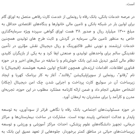
است.
در عرصه خدمات بانکی، بانک رفاه با رونمایی از خدمت کارت رفاهی متصل به اوراق گام
برای اولین بار در شبکه بانکی و تامین مالی خانوارها و بنگاه‌های اقتصادی حداقل به
مبلغ ۱۳۰۰ میلیارد ریال و صدور ۳۸ همت اوراق گواهی سپرده ویژه سرمایه‌گذاری
خاص به منظور تامین مالی سرمایه در گردش و ثابت طرح های تولیدی همچنین
خدمات ارزشمند و نوینی نظیر فاکتورینگ و ریال دیجیتال نقش مؤثری در تأمین
نقدینگی سالم برای واحدهای تولیدی و صنعتی ایفا کرد و به یکی از بازیگران کلیدی
نظام مالی کشور تبدیل شد.این بانک خوش‌نام و با سابقه در سال‌های اخیر و در حوزه
فناوری اطلاعات، اقدامات ارزنده‌ای همچون افتتاح اولین شعبه هوشمند (فیجیتال) با
نام “رفا‌نو”، رونمایی از سوپراپلیکیشن “رفالند”، آغاز به کار برنامک کهربا و ایجاد
زیرساخت آن در سوئیچ کارت پرداخت و اجرایی شدن چک امن دیجیتال (چکاد)
اشخاص حقیقی انجام داد و ضمن ارائه کارنامه عملکرد مطلوب در این حوزه، تجربه‌ای
مدرن و کارآمد را برای مشتریان به ارمغان آورد.
در حوزه مسئولیت‌های اجتماعی، بانک رفاه با نگاهی فراتر از سودآوری، به توسعه
پایدار و عدالت اجتماعی پایبند بوده است. مشارکت در ساخت بیمارستان‌ها و مراکز
درمانی، تجهیز دانشگاه‌های علوم پزشکی، احداث مراکز آموزشی و ورزشی و توسعه
زیرساخت‌های حیاتی در مناطق کمتر برخوردار، جلوه‌هایی از تعهد عمیق این بانک به