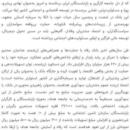
که از دل جامعه کارگری و بازنشستگان ایران برخاسته و امروز به‌عنوان نهادی پیشرو،
پویا و مسئولیت‌پذیر، نقشی برجسته در توسعه اقتصادی و اجتماعی کشور ایفا می‌کند.
این بانک در شصت و پنجمین سال حیات خود، با اتکا به سرمایه انسانی متعهد،
بهره‌مندی از زیرساخت‌های پیشرفته فناورانه، حمایت بی‌وقفه سهامداران و
سیاست‌گذاران، و اعتماد مشتریان وفادار، گام‌هایی بلند در مسیر تحول دیجیتال،
توسعه مالی فراگیر و ایفای مسئولیت‌های اجتماعی برداشته است.
طی سال‌های اخیر بانک رفاه با حمایت‌ها و همراهی‌های ارزشمند صاحبان محترم
سهام؛ با تمرکز بر رشد پایدار و ارتقای شاخص‌های کلیدی عملکرد، سرمایه خود را به
بیش از ۶۲۰ هزار میلیارد ریال افزایش داد. این دستاورد ارزشمند، توان تسهیلات‌دهی و
حمایت از بخش واقعی اقتصاد را تقویت کرده و جایگاه بانک را به‌عنوان یکی از ارکان
اصلی پشتیبانی از اشتغال، تولید و سرمایه‌گذاری در کشور استوارتر ساخته است.با
اعتماد ارزنده عموم مشتریان، سودآوری هدفمند، به‌عنوان راهبردی محوری در بانک، با
بهره‌گیری از شیوه‌های نوین مدیریت منابع به ثمر نشست. منابع حاصل از این
سودآوری، مستقیماً به خدمت‌رسانی به جامعه هدف، به‌ویژه بازنشستگان و کارگران
شریف، اختصاص یافت. پرداخت ۲۷۱۰۰۰ فقره تسهیلات مستمری بگیران و
بازنشستگان سازمان تامین اجتماعی به مبلغ بیش از ۱۰ همت به صورت کاملا
غیرحضوری و افزایش مبلغ تسهیلات یادشده از ۳۰۰ میلیون ریال به ۵۰۰ میلیون ریال
نمونه‌ای بارز از این تعهد هدفمند است که رفاه و آسایش جامعه هدف را ارتقا داده