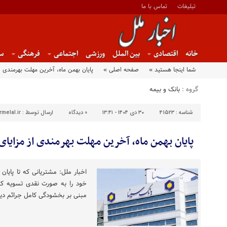
تبلیغات
تماس با ما
خانه
اقتصادی
بین الملل
ورزشی
اجتماعی
فرهنگی
س
شما اینجا هستید »
صفحه اصلی »
پایان بهمن ماه، آخرین مهلت بهرمندی 
گروه :
بانک و بیمه
شناسه :
41523
۳۰ دی ۱۴۰۴ - ۱۳:۴۱
0
دیدگاه
ارسال توسط :
melal.ir
پایان بهمن ماه، آخرین مهلت بهرمندی از مزایا
اخبار ملل: مشتریانی که تا پایا
خود را به صورت نقدی تسویه کنن
مبنی بر بخشودگی کامل جرائم دیر