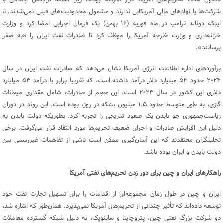
تاکنون هدف تحریم‌های آمریکا قرار نگرفته بودند، زیرا اساسا تراکنش چندانی با
شرکت‌ها یا نهاد‌های مالی آمریکایی ندارند و مشمول محدودیت‌های قبلی نمی‌شدند. تا
اینکه دونالد ترامپ در ماه فوریه (۱۶ بهمن) یک فرمان اجرایی امضا کرد و وزارت
خزانه‌داری و وزارت خارجه آمریکا را موظف کرد تا صادرات نفت ایران را «به صفر
برسانند».
برآورد‌های اداره اطلاعات انرژی آمریکا نشان می‌دهد که صادرات نفت ایران در سال
۲۰۲۴ حدود ۵۴ میلیارد دلار درآمد داشته است، که تقریبا برابر با درآمد ۵۳ میلیارد
دلاری این کشور در سال ۲۰۲۳ است. این حجم از صادرات، شامل مقداری میعانات
گازی، به طور متوسط حدود ۱.۵ میلیون بشکه در روز، بوده است. این روند در دوران
ریاست‌جمهوری جو بایدن یک صعود تدریجی را تجربه کرد. بطوریکه دولت بایدن به
دلیل این افزایش صادرات و اجرای ضعیف تحریم‌ها مورد انتقاد قرار می‌گرفت. برخی
تحلیلگران معتقدند که این آسان‌گیری ممکن است ناشی از تفاهمات غیررسمی بین
دولت بایدن و ایران بوده باشد.
راهکار‌های ایران و چین برای دور زدن تحریم‌های نفتی آمریکا
ایران و چین در طول زمان مجموعه‌ای از اقدامات را برای تسهیل تجارت نفت خود
توسعه داده‌اند که تأثیر چندانی از تحریم‌های آمریکا نمی‌پذیرد. همان‌طور که اشاره شد،
دو شرکت بزرگ نفتی چین، پتروچاینا و ساینوپک، به دلیل شبکه گسترده معاملات