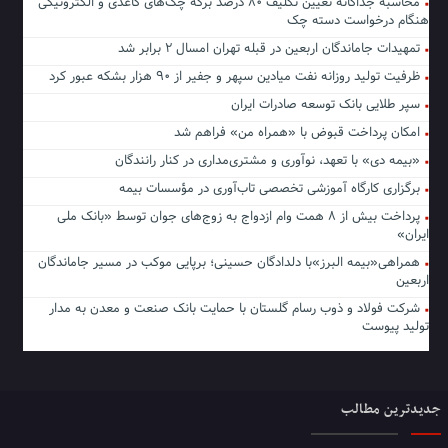
محاسبه جداگانه تعیین تکلیف ۸۰ درصد برگه چک‌های کاغذی و الکترونیکی
هنگام درخواست دسته چک
تمهیدات جاماندگان اربعین در قبله تهران امسال ۲ برابر شد
ظرفیت تولید روزانه نفت میادین سپهر و جفیر از ۹۰ هزار بشکه عبور کرد
سپر طلایی بانک توسعه صادرات ایران
امکان پرداخت قبوض با «همراه من» فراهم شد
«بیمه دی» با تعهد، نوآوری و مشتری‌مداری در کنار رانندگان
برگزاری کارگاه آموزشی تخصصی تاب‌آوری در مؤسسات بیمه
پرداخت بیش از ۸ همت وام ازدواج به زوج‌های جوان توسط «بانک ملی
ایران»
همراهی«بیمه البرز»با دلدادگان حسینی؛ برپایی موکب در مسیر جاماندگان
اربعین
شرکت فولاد و ذوب رسام گلستان با حمایت بانک صنعت و معدن به مدار
تولید پیوست
جدیدترین مطالب