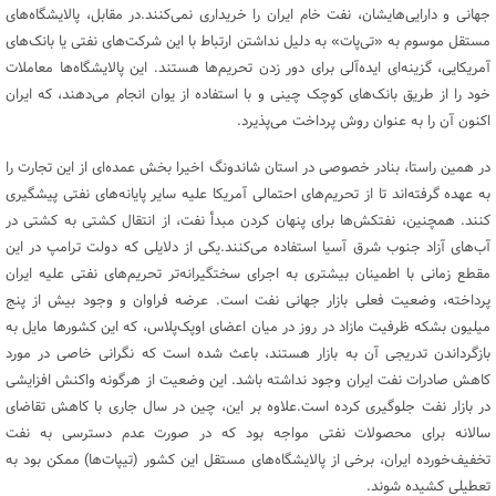
جهانی و دارایی‌هایشان، نفت خام ایران را خریداری نمی‌کنند.در مقابل، پالایشگاه‌های
مستقل موسوم به «تی‌پات» به دلیل نداشتن ارتباط با این شرکت‌های نفتی یا بانک‌های
آمریکایی، گزینه‌ای ایده‌آلی برای دور زدن تحریم‌ها هستند. این پالایشگاه‌ها معاملات
خود را از طریق بانک‌های کوچک چینی و با استفاده از یوان انجام می‌دهند، که ایران
اکنون آن را به عنوان روش پرداخت می‌پذیرد.
در همین راستا، بنادر خصوصی در استان شاندونگ اخیرا بخش عمده‌ای از این تجارت را
به عهده گرفته‌اند تا از تحریم‌های احتمالی آمریکا علیه سایر پایانه‌های نفتی پیشگیری
کنند. همچنین، نفتکش‌ها برای پنهان کردن مبدأ نفت، از انتقال کشتی به کشتی در
آب‌های آزاد جنوب شرق آسیا استفاده می‌کنند.یکی از دلایلی که دولت ترامپ در این
مقطع زمانی با اطمینان بیشتری به اجرای سختگیرانه‌تر تحریم‌های نفتی علیه ایران
پرداخته، وضعیت فعلی بازار جهانی نفت است. عرضه فراوان و وجود بیش از پنج
میلیون بشکه ظرفیت مازاد در روز در میان اعضای اوپک‌پلاس، که این کشور‌ها مایل به
بازگرداندن تدریجی آن به بازار هستند، باعث شده است که نگرانی خاصی در مورد
کاهش صادرات نفت ایران وجود نداشته باشد. این وضعیت از هرگونه واکنش افزایشی
در بازار نفت جلوگیری کرده است.علاوه بر این، چین در سال جاری با کاهش تقاضای
سالانه برای محصولات نفتی مواجه بود که در صورت عدم دسترسی به نفت
تخفیف‌خورده ایران، برخی از پالایشگاه‌های مستقل این کشور (تیپات‌ها) ممکن بود به
تعطیلی کشیده شوند.