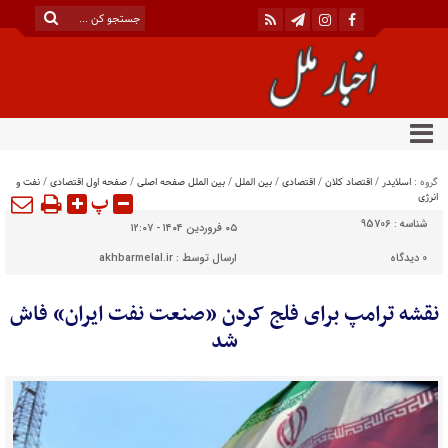
گروه :
اسلایدر
/
اقتصاد کلان
/
اقتصادی
/
بین الملل
/
بین الملل صفحه اصلی
/
صفحه اول اقتصادی
/
نفت و
پ
انرژی
شناسه :
95706
۰۵ فروردین ۱۴۰۴ - ۱۲:۰۷
0
دیدگاه
ارسال توسط :
akhbarmelal.ir
نقشه ترامپ برای فلج کردن «صنعت نفت ایران» فاش
شد