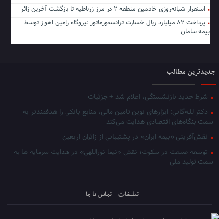
استقرار شبانه‌روزی خادمین منطقه ۲ در مرز زرباطیه تا بازگشت آخرین زائر
پرداخت ۸۲ میلیارد ریال خسارت ترانسفورماتور نیروگاه رامین اهواز توسط
بیمه سامان
جدیدترین مطالب
شرط جدید بازنشستگی، اعلام شد + جزئیات
دکتر للـه‌گانی: ابزارهای نوین تامین مالی، منابع بانکی را هدفمندتر به
سمت بنگاه‌های اقتصادی هدایت می‌کند
نقش‌آفرینی «بیمه ایران» در پشتیبانی از زائران اربعین
توسعه صنعت در سکوت؛ نقش «نیما نوراللهی» در هدایت سرمایه ها به
سمت تولید ملی
تبلیغات
تماس با ما