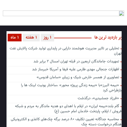
پر بازدید ترین ها
1 روز
1 هفته
1 ماه
تحلیلی بر تاثیر مدیریت هوشمند دارایی در پایداری تولید شرکت پالایش نفت
تهران
تمهیدات جاماندگان اربعین در قبله تهران امسال ۲ برابر شد
اظهارات جنجالی مهدی طارمی علیه فیفا و آمریکا خبرساز شد
تصاویری از همسر خارجی شیک و زیبای «سامان قدوس»
«بیمه البرز»با «بیمه زندگی پروژه محور» ،ساختار یونیت لینک ها را
بازطراحی کرد
«فرزاد جمشیدی»، درگذشت
گام بلند«بیمه ایران» در ایلام با اهدای دو هدیه ماندگار به مردم و شبکه
فروش / ایلام، پایتخت خادمان امام حسین (ع)
محاسبه جداگانه تعیین تکلیف ۸۰ درصد برگه چک‌های کاغذی و الکترونیکی
هنگام درخواست دسته چک