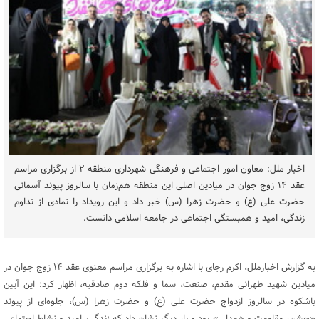
اخبار ملل: معاون امور اجتماعی و فرهنگی شهرداری منطقه ۲ از برگزاری مراسم
عقد ۱۴ زوج جوان در میادین اصلی این منطقه هم‌زمان با سالروز پیوند آسمانی
حضرت علی (ع) و حضرت زهرا (س) خبر داد و این رویداد را نمادی از تداوم
زندگی، امید و همبستگی اجتماعی در جامعه اسلامی دانست.
به گزارش اخبارملل، اکرم رجای با اشاره به برگزاری مراسم معنوی عقد ۱۴ زوج جوان در
میادین شهید طهرانی مقدم، صنعت، سما و فلکه دوم صادقیه، اظهار کرد: این آیین
باشکوه در سالروز ازدواج حضرت علی (ع) و حضرت زهرا (س)، جلوه‌ای از پیوند
«جشن، مقاومت و همدلی» بود و بار دیگر نشان داد که زندگی، امید و نشاط اجتماعی