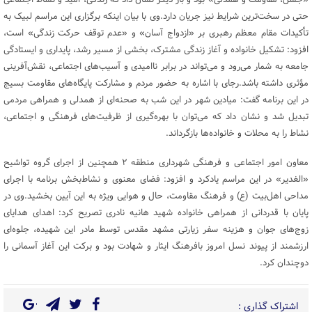
حتی در سخت‌ترین شرایط نیز جریان دارد.وی با بیان اینکه برگزاری این مراسم لبیک به
تأکیدات مقام معظم رهبری بر «ازدواج آسان» و «عدم توقف حرکت زندگی» است،
افزود: تشکیل خانواده و آغاز زندگی مشترک، بخشی از مسیر رشد، پایداری و ایستادگی
جامعه به شمار می‌رود و می‌تواند در برابر ناامیدی و آسیب‌های اجتماعی، نقش‌آفرینی
مؤثری داشته باشد.رجای با اشاره به حضور مردم و مشارکت پایگاه‌های مقاومت بسیج
در این برنامه گفت: میادین شهر در این شب به صحنه‌ای از همدلی و همراهی مردمی
تبدیل شد و نشان داد که می‌توان با بهره‌گیری از ظرفیت‌های فرهنگی و اجتماعی،
نشاط را به محلات و خانواده‌ها بازگرداند.
معاون امور اجتماعی و فرهنگی شهرداری منطقه ۲ همچنین از اجرای گروه تواشیح
«الغدیر» در این مراسم یادکرد و افزود: فضای معنوی و نشاط‌بخش برنامه با اجرای
مداحی اهل‌بیت (ع) و فرهنگ مقاومت، حال و هوایی ویژه به این آیین بخشید.وی در
پایان با قدردانی از همراهی خانواده شهید هانیه نادری تصریح کرد: اهدای هدایای
زوج‌های جوان و هزینه سفر زیارتی مشهد مقدس توسط مادر این شهیده، جلوه‌ای
ارزشمند از پیوند نسل امروز بافرهنگ ایثار و شهادت بود و برکت این آغاز آسمانی را
دوچندان کرد.
اشتراک گذاری :