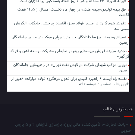
«بیمه البرز»؛ ۲۴ ساعته و هر ۷ روز هفته پاسخگوی بیمه‌گزاران است
حق بیمه تولیدی«بیمه ملت» در چهار ماه نخست امسال از ۱۴.۵ همت
گذشت
«فولاد هرمزگان» در مسیر فولاد سبز؛ اقتصاد چرخشی جایگزین الگوهای
سنتی شد
همراهی«بیمه البرز»با دلدادگان حسینی؛ برپایی موکب در مسیر جاماندگان
اربعین
تجدید مزایده فروش تیوب‌های ریفرمر ضایعاتی «شرکت توسعه آهن و فولاد
گل‌گهر»
برپایی موکب شهدای شرکت «پالایش نفت تهران» در راهپیمایی جاماندگان
اربعین
نقشه راه آینده، ۶ راهبرد کلیدی برای تحول در«گروه فولاد مبارکه» /عبور از
ناترازی‌ها با نقشه راه هوشمندانه
جدیدترین مطالب
«بانک تجارت»، تأمین‌کننده مالی پروژه بازسازی فازهای ۴ و ۵ پارس
جنوبی