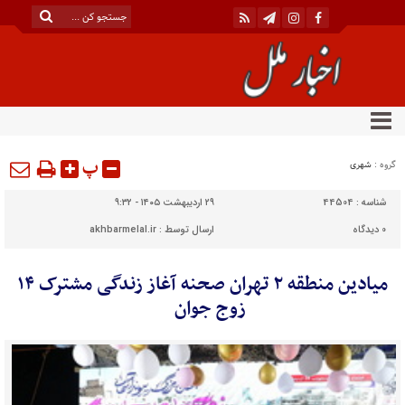
پ
گروه :
شهری
شناسه :
44504
۲۹ اردیبهشت ۱۴۰۵ - ۹:۳۲
0
دیدگاه
ارسال توسط :
akhbarmelal.ir
میادین منطقه ۲ تهران صحنه آغاز زندگی مشترک ۱۴
زوج جوان