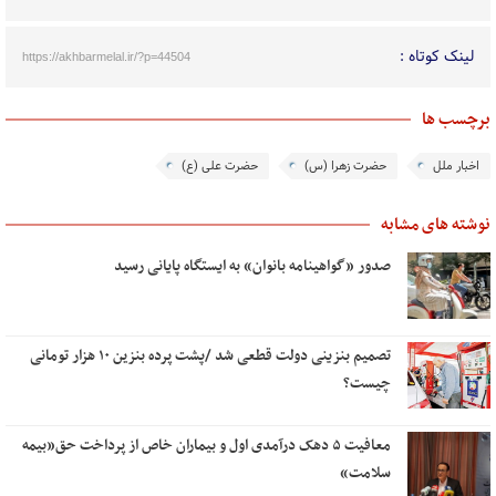
لینک کوتاه :
https://akhbarmelal.ir/?p=44504
برچسب ها
اخبار ملل
حضرت زهرا (س)
حضرت علی (ع)
نوشته های مشابه
صدور «گواهینامه بانوان» به ایستگاه پایانی رسید
تصمیم بنزینی دولت قطعی شد /پشت پرده بنزین ۱۰ هزار تومانی
چیست؟
معافیت ۵ دهک‌ درآمدی اول و بیماران خاص از پرداخت حق«بیمه
سلامت»