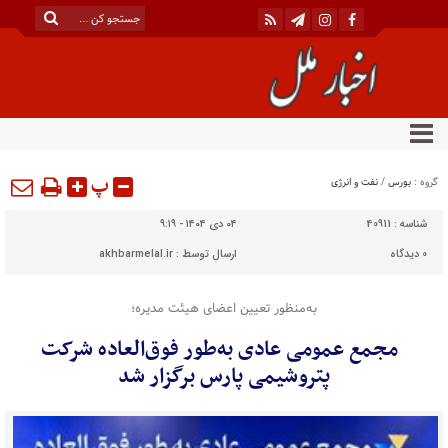
پ
گروه :
بورس
/
نفت و انرژی
شناسه :
40911
۰۴ دی ۱۴۰۴ - ۹:۱۹
0
دیدگاه
ارسال توسط :
akhbarmelal.ir
به‌منظور تعیین اعضای هیئت مدیره؛
مجمع عمومی عادی به‌طور فوق‌العاده شرکت
پتروشیمی پارس برگزار شد