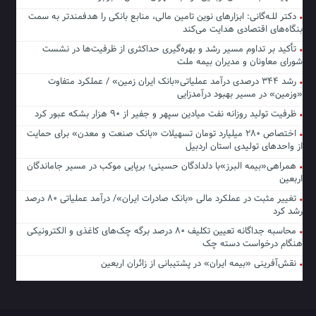
دکتر للـه‌گانی: ابزارهای نوین تامین مالی، منابع بانکی را هدفمندتر به سمت
بنگاه‌های اقتصادی هدایت می‌کند
تأکید بر تداوم مسیر رشد و بهره‌گیری حداکثری از ظرفیت‌ها در نشست
شورای معاونان و مدیران بیمه ملت
رشد ۳۴۴ درصدی درآمد عملیاتی«بانک ایران زمین» / عملکرد متفاوت
«وزمین» در مسیر بهبود درآمدزایی
ظرفیت تولید روزانه نفت میادین سپهر و جفیر از ۹۰ هزار بشکه عبور کرد
اختصاص ۲۸۰ میلیارد تومان تسهیلات «بانک صنعت و معدن» برای حمایت
از واحدهای تولیدی استان اردبیل
همراهی«بیمه البرز»با دلدادگان حسینی؛ برپایی موکب در مسیر جاماندگان
اربعین
تغییر مثبت در عملکرد مالی «بانک صادرات ایران»/ درآمد عملیاتی ۸۰ درصد
رشد کرد
محاسبه جداگانه تعیین تکلیف ۸۰ درصد برگه چک‌های کاغذی و الکترونیکی
هنگام درخواست دسته چک
نقش‌آفرینی «بیمه ایران» در پشتیبانی از زائران اربعین