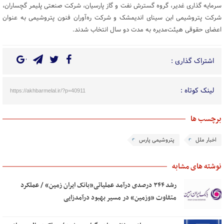
سرمایه گذاری غدیر، گروه گسترش نفت و گاز پارسیان، شرکت صنعتی پلیمر گچساران،
شرکت پتروشیمی ابن سینای اندیمشک و شرکت ره‌آوران فنون پتروشیمی به عنوان
اعضای حقوقی هیئت‌مدیره به مدت دو سال انتخاب شدند.
اشتراک گذاری :
لینک کوتاه :
https://akhbarmelal.ir/?p=40911
برچسب ها
اخبار ملل
پتروشیمی پارس
نوشته های مشابه
رشد ۳۴۴ درصدی درآمد عملیاتی«بانک ایران زمین» / عملکرد
متفاوت «وزمین» در مسیر بهبود درآمدزایی