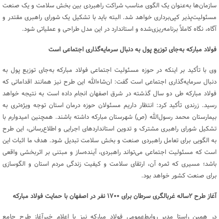
سازمان‌ها به‌عنوان یک الگوی مناسب شراکت راهبردی بین بخش سلامت و یک صنعت
مسئولیت‌پذیر کپی‌برداری خواهد شد. البته باید با تشکیل یک شورای راهبری مقتدر و
آگاه، نگاه کاملاً برنامه‌ریزی‌شده و استاندارد در این مدل طراحی و عملیاتی شود.
فولاد مبارکه به‌جای توزیع پول به دنبال سرمایه‌گذاری اجتماعی است
وی با تأکید بر اینکه در حوزه مسئولیت اجتماعی فولاد مبارکه به‌جای توزیع پول به
دنبال سرمایه‌گذاری اجتماعی است گفت: ان‌شاءالله این طرح نیز همانند اقداماتی که
فولاد مبارکه طی دو سال گذشته در شرق اصفهان انجام داده است به نتیجه خواهد
رسید. زرندی تأکید کرد: انتظار داریم مسئولان حوزه درمان استان توجه ویژه‌تری به
بیمارستان محمد رسول‌الله (ص) شهرستان مبارکه داشته باشند. همچنین امیدوارم با
تشکیل شورای راهبری مشترک و تدوین استانداردهای اجرایی و اطلاع‌رسانی، این طرح
به الگویی برای تعامل راهبردی صنعت و بخش سلامت تبدیل شود. هدف ما اثبات این
است که مسئولیت اجتماعی می‌تواند راهبردی، آینده‌ساز و مبتنی بر اثربخشی واقعی
باشد؛ مسیری که ثمره آن، ارتقای سلامت و کیفیت زندگی مردم استان و الگوسازی
برای صنعت کشور خواهد بود.
آغاز طرح
۲
ساله غربالگری سرطان برای
۱۷۰۰
نفر در اصفهان با حمایت فولاد مبارکه
در همین راستا مدیر روابط‌عمومی فولاد مبارکه نیز با اعلام خبرآغاز طرح جامع