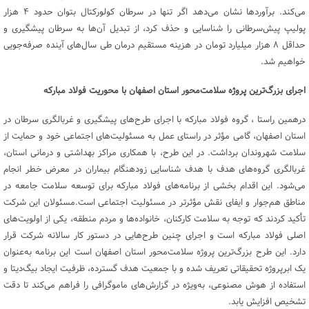
می‌کند. برآوردها نشان می‌دهد اگر تنها در سرطان کولورکتال بتوان حدود ۴ هزار
پولیپ پیش‌سرطانی را شناسایی و حذف کرد، از تبدیل آن‌ها به سرطان پیشگیری و
حداقل ۸ هزار میلیارد تومان در هزینه مستقیم درمان طی سال‌های آینده صرفه‌جویی
خواهیم شد.
اجرای بزرگ‌ترین پروژه سلامت‌محور استان اصفهان با محوریت فولاد مبارکه
درهمین راستا ، گروه فولاد مبارکه با اجرای طرح‌های پیشگیری و غربالگری سرطان در
استان اصفهان، گامی مؤثر در راستای عمل به مسئولیت‌های اجتماعی خود و حمایت از
سلامت شهروندان برداشت. در این طرح، با همکاری مراکز بهداشتی و درمانی استان،
غربالگری گروه‌های هدف با هدف شناسایی زودهنگام بیماران در معرض خطر انجام
می‌شود. این اقدام بخشی از برنامه‌های فولاد مبارکه برای توسعه سلامت جامعه در
مناطق هم‌جوار و ایفای نقش مؤثرتر در مسئولیت‌ اجتماعی است.مسئولان این شرکت
تأکید کردند که توجه به سلامت کارکنان، خانواده‌ها و مردم منطقه، یکی از اولویت‌های
اصلی فولاد مبارکه است و اجرای چنین طرح‌هایی در دستور کار سالانه شرکت قرار
دارد. این طرح بزرگ‌ترین پروژه سلامت‌محور استان اصفهان است این برنامه به‌عنوان
یک ابرپروژه تحقیقاتی تعریف شده و با جمعیت هدف گسترده، ظرفیت ایجاد بیگ‌دیتا و
استفاده از هوش مصنوعی، به‌ویژه در گزارش‌های ماموگرافی را فراهم می‌کند تا دقت
تشخیص افزایش یابد.