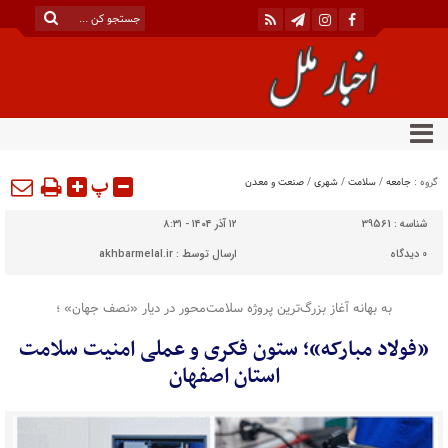
پ
گروه :
جامعه
/
سلامت
/
شهری
/
صنعت و معدن
شناسه :
39561
۱۲ آذر ۱۴۰۴ - ۸:۳۱
0
دیدگاه
ارسال توسط :
akhbarmelal.ir
به بهانه آغاز بزرگ‌ترین پروژه سلامت‌محور در دیار «نصف جهان» ؛
«فولاد مبارکه»؛ ستون فکری و عملی امنیت سلامت
استان اصفهان