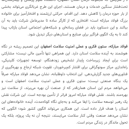
تحت‌فشار سنگین خدمات و درمان هستند، اجرای این طرح غربالگری می‌تواند بخشی
از بار حوزه درمان را کاهش دهد. این اقدام، حرکتی ارزشمند و افتخارآمیز برای خانواده
بزرگ فولاد مبارکه است؛ افتخاری که از کارگر ساده تا مدیرعامل شرکت باید به آن
ببالند و این دستاورد باید در فضای رسانه‌ای و شبکه‌های اجتماعی استان بازتاب پیدا
کند تا به یک الگوی فراگیر برای صنایع و استان‌های دیگر تبدیل شود.
فولاد مبارکه، ستون فکری و عملی امنیت سلامت اصفهان
این تصمیم ریشه در نگاه
هوشمند به آینده سلامت استان دارد. این همراهی تنها تأمین مالی نیست؛ مشارکتی
است برای ایجاد زیرساخت پایدار تشخیص زودهنگام، توسعه تجهیزات کلینیکی،
راه‌اندازی مرکز سونوگرافی برای اقشار کم‌برخوردار، تقویت شبکه ارجاع و بهره‌گیری از
فناوری‌های جدید گزارش‌دهی. این انتخاب داوطلبانه، نشان می‌دهد فولاد مبارکه صرفاً
یک بنگاه صنعتی نیست؛ ستون فکری و عملی امنیت سلامت اصفهان است و
می‌خواهد مردم این استان همان‌قدر که از صنعت آن بهره می‌برند، از سلامت نیز
بهره‌مند باشند. نقش فولاد مبارکه امروز فراتر از تأمین بودجه است. این شرکت نقش
یک رهبر توسعه سلامت را ایفا می‌کند و به‌جای نگاه کوتاه‌مدت، آینده خانواده‌های این
استان را هدف قرار داده است. این همکاری می‌تواند الگوی کشور شود؛ الگویی که
نشان می‌دهد صنعت وقتی کنار سلامت می‌ایستد، نتیجه آن نه یک پروژه، بلکه یک
تحول ماندگار در زندگی مردم است.