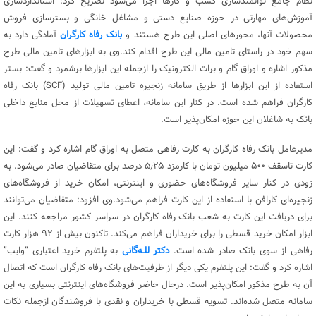
نظام جامع توانمندسازی کسب و کارها اجرا می‌شود تصریح کرد: استانداردسازی
آموزش‌های مهارتی در حوزه صنایع دستی و مشاغل خانگی و بسترسازی فروش
محصولات آنها، محورهای اصلی این طرح هستند و
بانک رفاه کارگران
آمادگی دارد به
سهم خود در راستای تامین مالی این طرح اقدام کند.وی به ابزارهای تامین مالی طرح
مذکور اشاره و اوراق گام و برات الکترونیک را ازجمله این ابزارها برشمرد و گفت: بستر
استفاده از این ابزارها از طریق سامانه زنجیره تامین مالی تولید (SCF) بانک رفاه
کارگران فراهم شده است. در کنار این سامانه، اعطای تسهیلات از محل منابع داخلی
بانک به شاغلان این حوزه امکان‌پذیر است.
مدیرعامل بانک رفاه کارگران به کارت رفاهی متصل به اوراق گام اشاره کرد و گفت: این
کارت تاسقف ۵۰۰ میلیون تومان با کارمزد ۵٫۲۵ درصد برای متقاضیان صادر می‌شود. به
زودی در کنار سایر فروشگاه‌های حضوری و اینترنتی، امکان خرید از فروشگاه‌های
زنجیره‌ای کارافن با استفاده از این کارت فراهم می‌شود.وی افزود: متقاضیان می‌توانند
برای دریافت این کارت به شعب بانک رفاه کارگران در سراسر کشور مراجعه کنند. این
ابزار امکان خرید قسطی را برای خریداران فراهم می‌کند. تاکنون بیش از ۹۲ هزار کارت
رفاهی از سوی بانک صادر شده است.
دکتر للـه‌گانی
به پلتفرم خرید اعتباری “وایب”
اشاره کرد و گفت: این پلتفرم یکی دیگر از ظرفیت‌های بانک رفاه کارگران است که اتصال
آن به طرح مذکور امکان‌پذیر است. درحال حاضر فروشگاه‌های اینترنتی بسیاری به این
سامانه متصل شده‌اند. تسویه قسطی با خریداران و نقدی با فروشندگان ازجمله نکات