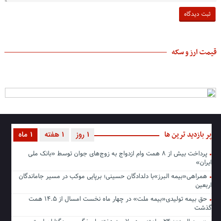
قیمت ارز و سکه
پر بازدید ترین ها
1 روز
1 هفته
1 ماه
پرداخت بیش از ۸ همت وام ازدواج به زوج‌های جوان توسط «بانک ملی
ایران»
همراهی«بیمه البرز»با دلدادگان حسینی؛ برپایی موکب در مسیر جاماندگان
اربعین
حق بیمه تولیدی«بیمه ملت» در چهار ماه نخست امسال از ۱۴.۵ همت
گذشت