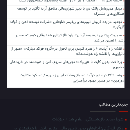
«بیمه البرز»؛ ۲۴ ساعته و هر ۷ روز هفته پاسخگوی بیمه‌گزاران است
دیدار مدیرعامل بانک دی با دبیر شورای‌عالی مناطق آزاد؛ تأکید بر توسعه
همکاری‌های مشترک
تجدید مزایده فروش تیوب‌های ریفرمر ضایعاتی «شرکت توسعه آهن و فولاد
گل‌گهر»
مدیریت پرتفوی در«بیمه آرمان» وارد فاز تازه‌ای شد؛ وقتی کیفیت، مسیر
رشد را تعیین می‌کند
نقشه راه آینده، ۶ راهبرد کلیدی برای تحول در«گروه فولاد مبارکه» /عبور از
ناترازی‌ها با نقشه راه هوشمندانه
پرداخت بدون کارت با «پی‌پاد»؛ تجربه‌ای سریع، امن و هوشمند در خریدهای
حضوری
رشد ۳۴۴ درصدی درآمد عملیاتی«بانک ایران زمین» / عملکرد متفاوت
«وزمین» در مسیر بهبود درآمدزایی
جدیدترین مطالب
شرط جدید بازنشستگی، اعلام شد + جزئیات
دکتر للـه‌گانی: ابزارهای نوین تامین مالی، منابع بانکی را هدفمندتر به