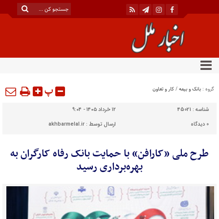
پ
گروه :
بانک و بیمه
/
کار و تعاون
شناسه :
45021
۱۲ خرداد ۱۴۰۵ - ۹:۰۴
0
دیدگاه
ارسال توسط :
akhbarmelal.ir
طرح ملی «کارافن» با حمایت بانک رفاه کارگران به
بهره‌برداری رسید