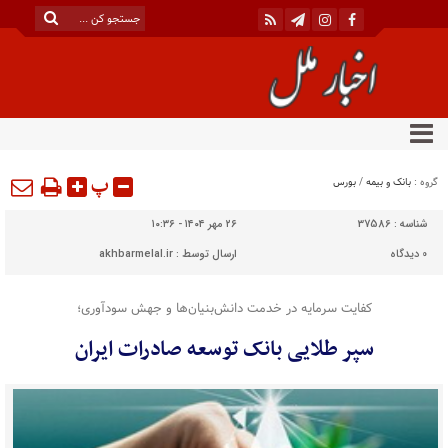
پ
گروه :
بانک و بیمه
/
بورس
شناسه :
37586
۲۶ مهر ۱۴۰۴ - ۱۰:۳۶
0
دیدگاه
ارسال توسط :
akhbarmelal.ir
کفایت سرمایه در خدمت دانش‌بنیان‌ها و جهش سودآوری؛
سپر طلایی بانک توسعه صادرات ایران