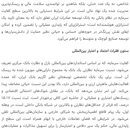
شاخص، نه یک عدد خنثی، بلکه شاهدی بر توانمندی، سلامت مالی و ریسک‌پذیری
مدیریت شده یک نهاد مالی است. در این شرایط دستیابی به بالاترین سطح کفایت
سرمایه در نظام بانکی به بانک توسعه صادرات ایران تعلق دارد که به معنای تایید یک
استراتژی هوشمندانه است؛ استراتژی‌ای که پایداری عملیاتی را تضمین کرده و امکان
ایفای نقش پررنگ‌تر در حوزه‌های حساس و حیاتی نظیر حمایت از دانش‌بنیان‌ها و
توسعه صنایع کوچک و متوسط را فراهم می‌آورد.
ستون فقرات اعتماد و اعتبار بین‌المللی
کفایت سرمایه، که بر اساس استانداردهای بین‌المللی بازل و نظارت بانک مرکزی تعریف
می‌شود، نسبت سرمایه نظارتی یک بانک به مجموع دارایی‌های موزون شده به ریسک
آن است. برای یک بانک تخصصی توسعه‌ای نظیر اگزیم بانک ایران، که عمده
فعالیت‌هایش ماهیتی ارزی و بین‌المللی دارد، بالا بودن این نسبت حیاتی مضاعف پیدا
می‌کند. این امر نشان می‌دهد که بانک، در مقابل شوک‌های احتمالی اقتصادی و
ریسک‌های اعتباری و عملیاتی، از حاشیه امن کافی برخوردار است. ثبت نسبت ۱۵.۱۷
درصد، که فراتر از حداقل‌های نظارتی و بالاترین در شبکه بانکی داخلی است، در وهله
اول، یک پیام قاطع اطمینان‌بخش به شرکای خارجی و سازمان‌های بین‌المللی تلقی
می‌شود. در شرایطی که فضای تعاملات خارجی با ابهام همراه است، این سطح از
پایداری مالی، حکم یک سپر دفاعی و اعتبارساز را برای تسهیل مذاکرات و عملیات‌های