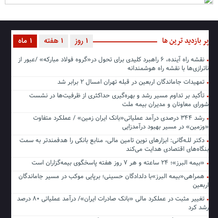
پر بازدید ترین ها
1 روز
1 هفته
1 ماه
نقشه راه آینده، ۶ راهبرد کلیدی برای تحول در«گروه فولاد مبارکه» /عبور از
ناترازی‌ها با نقشه راه هوشمندانه
تمهیدات جاماندگان اربعین در قبله تهران امسال ۲ برابر شد
تأکید بر تداوم مسیر رشد و بهره‌گیری حداکثری از ظرفیت‌ها در نشست
شورای معاونان و مدیران بیمه ملت
رشد ۳۴۴ درصدی درآمد عملیاتی«بانک ایران زمین» / عملکرد متفاوت
«وزمین» در مسیر بهبود درآمدزایی
دکتر للـه‌گانی: ابزارهای نوین تامین مالی، منابع بانکی را هدفمندتر به سمت
بنگاه‌های اقتصادی هدایت می‌کند
«بیمه البرز»؛ ۲۴ ساعته و هر ۷ روز هفته پاسخگوی بیمه‌گزاران است
همراهی«بیمه البرز»با دلدادگان حسینی؛ برپایی موکب در مسیر جاماندگان
اربعین
تغییر مثبت در عملکرد مالی «بانک صادرات ایران»/ درآمد عملیاتی ۸۰ درصد
رشد کرد