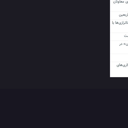
ی معاونان
ن اربعین
ناترازی‌ها با
ن» در
اری‌های