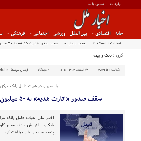
تبلیغات
تماس با ما
خانه
اقتصادی
بین الملل
ورزشی
اجتماعی
فرهنگی
س
شما اینجا هستید »
صفحه اصلی »
سقف صدور «کارت هدیه» به ۵۰ میلیون ریال افزایش یافت
گروه :
بانک و بیمه
شناسه :
48325
۲۲ اسفند ۱۴۰۳ - ۱۰:۰۵
0
دیدگاه
ارسال توسط :
al.ir
با تصویب در هیات عامل بانک مرکزی
سقف صدور «کارت هدیه» به ۵۰ میلیون ریال افزایش یافت
اخبار ملل: هیات عامل بانک مرک
بانکی، با افزایش سقف صدور کارت
پنجاه میلیون ریال موافقت کرد.