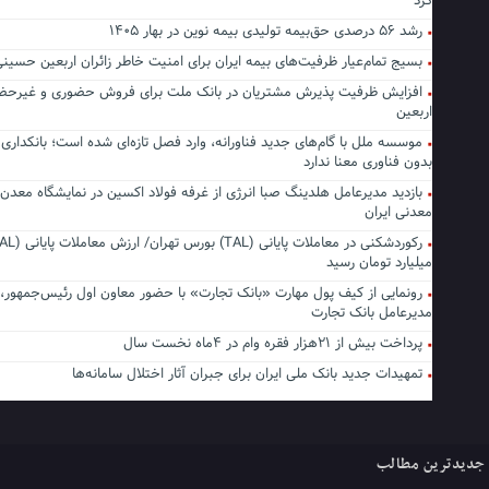
کرد
رشد ۵۶ درصدی حق‌بیمه تولیدی بیمه نوین در بهار ۱۴۰۵
بسیج تمام‌عیار ظرفیت‌های بیمه ایران برای امنیت خاطر زائران اربعین حسین
افزایش ظرفیت پذیرش مشتریان در بانک ملت برای فروش حضوری و غیرحضو
اربعین
موسسه ملل با گام‌های جدید فناورانه، وارد فصل تازه‌ای شده است؛ بانکداری 
بدون فناوری معنا ندارد
بازدید مدیرعامل هلدینگ صبا انرژی از غرفه فولاد اکسین در نمایشگاه معدن
معدنی ایران
میلیارد تومان رسید
رونمایی از کیف پول مهارت «بانک تجارت» با حضور معاون اول رئیس‌جمهور، و
مدیرعامل بانک تجارت
پرداخت بیش از ۲۱هزار فقره وام در ۴ماه نخست سال
تمهیدات جدید بانک ملی ایران برای جبران آثار اختلال سامانه‌ها
جدیدترین مطالب