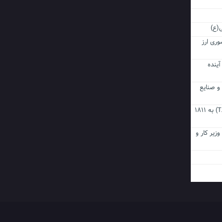
ی(ع)
ری ارز
آینده
 و صنایع
رکوردشکنی در معاملات پایانی (TAL) بورس تهران/ ارزش معاملات پایانی (TAL) به ۱۸۱۱
زیر کار و