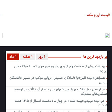
قیمت ارز و سکه
پر بازدید ترین ها
1 روز
1 هفته
1 ماه
پرداخت بیش از ۸ همت وام ازدواج به زوج‌های جوان توسط «بانک ملی
ایران»
همراهی«بیمه البرز»با دلدادگان حسینی؛ برپایی موکب در مسیر جاماندگان
اربعین
دیدار مدیرعامل بانک دی با دبیر شورای‌عالی مناطق آزاد؛ تأکید بر توسعه
همکاری‌های مشترک
حق بیمه تولیدی«بیمه ملت» در چهار ماه نخست امسال از ۱۴.۵ همت
گذشت