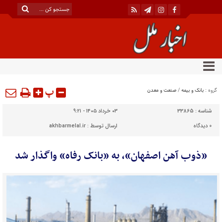
پ
گروه :
بانک و بیمه
/
صنعت و معدن
شناسه :
33865
۰۳ خرداد ۱۴۰۵ - ۹:۲۱
0
دیدگاه
ارسال توسط :
akhbarmelal.ir
«ذوب آهن اصفهان»، به «بانک رفاه» واگذار شد