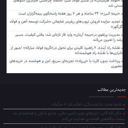
«فولاد هرمزگان» در مسیر فولاد سبز؛ اقتصاد چرخشی جایگزین الگوهای
سنتی شد
«بیمه البرز»؛ ۲۴ ساعته و هر ۷ روز هفته پاسخگوی بیمه‌گزاران است
تجدید مزایده فروش تیوب‌های ریفرمر ضایعاتی «شرکت توسعه آهن و فولاد
گل‌گهر»
مدیریت پرتفوی در«بیمه آرمان» وارد فاز تازه‌ای شد؛ وقتی کیفیت، مسیر
رشد را تعیین می‌کند
نقشه راه آینده، ۶ راهبرد کلیدی برای تحول در«گروه فولاد مبارکه» /عبور از
ناترازی‌ها با نقشه راه هوشمندانه
پرداخت بدون کارت با «پی‌پاد»؛ تجربه‌ای سریع، امن و هوشمند در خریدهای
حضوری
جدیدترین مطالب
شرط جدید بازنشستگی، اعلام شد + جزئیات
دکتر للـه‌گانی: ابزارهای نوین تامین مالی، منابع بانکی را هدفمندتر به
سمت بنگاه‌های اقتصادی هدایت می‌کند
نقش‌آفرینی «بیمه ایران» در پشتیبانی از زائران اربعین