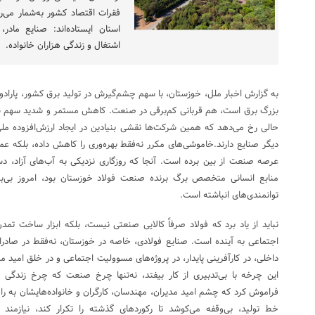
فقرات اقتصاد کشور به‌شمار می‌ر
استان ایستاده‌اند: صنایع مادر
اشتغال و زندگی هزاران خانواده.
به گزارش اخبار ملل، خوزستان، با سهم چشم‌گیرش در تولید برق کشور، پارادو
بزرگ برق است، هم قربانی کم‌برقی در صنعت. کاهش مستمر و شدید سهم شر
حالی رخ می‌دهد که همین شرکت‌ها نقشی بنیادین در ایجاد ارزش‌افزوده مل
دیگر صنایع دارند.خاموشی‌های مکرر نه‌فقط بهره‌وری را کاهش داده، بلکه عمل
عرصه صنعت از بین برده است. آنجا که روزگاری نزدیکی به آب‌های آزاد، دستر
منابع انسانی متخصص برگ برنده صنعت فولاد خوزستان بود، امروز بی‌برق
توانمندی‌های انباشته است.
نباید از یاد برد که فولاد صرفاً کالایی صنعتی نیست، بلکه ابزار ساخت تم
اجتماعی به آینده است. صنایع فولادی، خاصه در خوزستان، نه‌فقط در صادرا
داخلی، در کارآفرینی پایدار، در پروژه‌های مسوولیت اجتماعی و در خلق امید م
این چرخه با بی‌تدبیری از کار بیفتد، نه‌تنها چرخ صنعت که چرخ زندگی هزا
فراموش کرد که چشم امید مدیران، مهندسان، کارگران و خانواده‌هایشان به ر
خط تولید، بی‌وقفه می‌کوشد تا رکورد‌های گذشته را تکرار کند، نیازمند