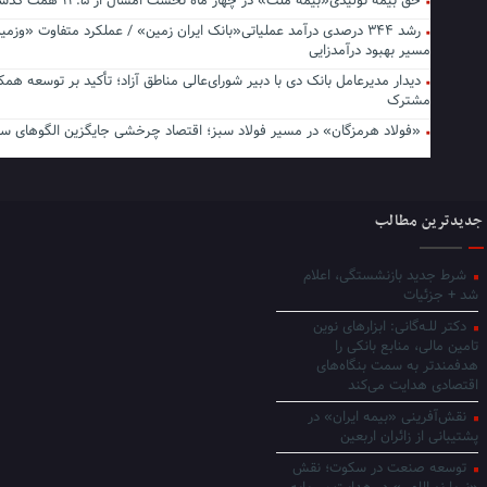
حق بیمه تولیدی«بیمه ملت» در چهار ماه نخست امسال از ۱۴.۵ همت گذشت
رشد ۳۴۴ درصدی درآمد عملیاتی«بانک ایران زمین» / عملکرد متفاوت «وزمی
مسیر بهبود درآمدزایی
دیدار مدیرعامل بانک دی با دبیر شورای‌عالی مناطق آزاد؛ تأکید بر توسعه همک
مشترک
«فولاد هرمزگان» در مسیر فولاد سبز؛ اقتصاد چرخشی جایگزین الگوهای س
جدیدترین مطالب
شرط جدید بازنشستگی، اعلام
شد + جزئیات
دکتر للـه‌گانی: ابزارهای نوین
تامین مالی، منابع بانکی را
هدفمندتر به سمت بنگاه‌های
اقتصادی هدایت می‌کند
نقش‌آفرینی «بیمه ایران» در
پشتیبانی از زائران اربعین
توسعه صنعت در سکوت؛ نقش