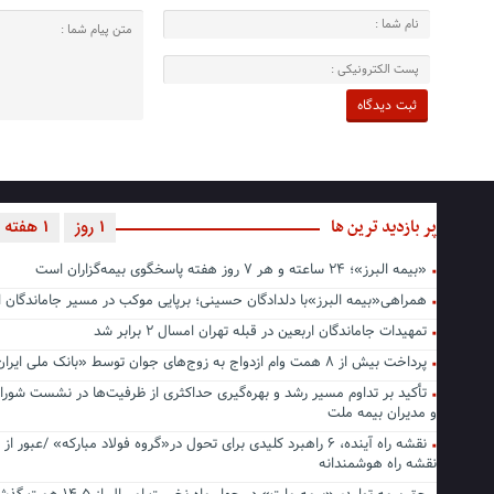
پر بازدید ترین ها
1 روز
1 هفته
«بیمه البرز»؛ ۲۴ ساعته و هر ۷ روز هفته پاسخگوی بیمه‌گزاران است
همراهی«بیمه البرز»با دلدادگان حسینی؛ برپایی موکب در مسیر جاماندگا
تمهیدات جاماندگان اربعین در قبله تهران امسال ۲ برابر شد
پرداخت بیش از ۸ همت وام ازدواج به زوج‌های جوان توسط «بانک ملی ایران»
تأکید بر تداوم مسیر رشد و بهره‌گیری حداکثری از ظرفیت‌ها در نشست شورا
و مدیران بیمه ملت
نقشه راه آینده، ۶ راهبرد کلیدی برای تحول در«گروه فولاد مبارکه» /عبور از 
نقشه راه هوشمندانه