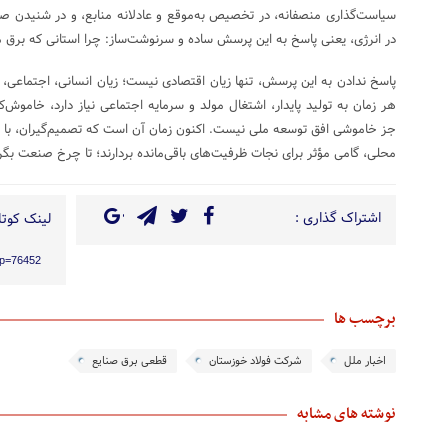
سیاست‌گذاری منصفانه، در تخصیص به‌موقع و عادلانه منابع، و در شنیدن ص
در انرژی، یعنی پاسخ به این پرسش ساده و سرنوشت‌ساز: چرا استانی که برق 
پاسخ ندادن به این پرسش، تنها زیان اقتصادی نیست؛ زیان انسانی، اجتماعی، 
هر زمان به تولید پایدار، اشتغال مولد و سرمایه اجتماعی نیاز دارد، خاموش‌
جز خاموشی افق توسعه ملی نیست. اکنون زمان آن است که تصمیم‌گیران، با د
محلی، گامی مؤثر برای نجات ظرفیت‌های باقی‌مانده بردارند؛ تا چرخ صنعت بگرد
اشتراک گذاری :
لینک کوتاه
/?p=76452
برچسب ها
اخبار ملل
شرکت‌ فولاد خوزستان
قطعی برق صنایع
نوشته های مشابه