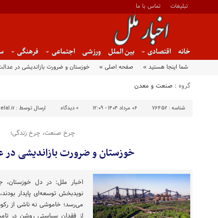
تبلیغات
تماس با ما
خانه
اقتصادی
بین الملل
ورزشی
اجتماعی
فرهنگی
س
شما اینجا هستید »
صفحه اصلی »
خوزستان و ضرورت بازاندیشی در عدالت
گروه :
صنعت و معدن
شناسه :
76452
۰۶ مرداد ۱۴۰۴ - ۱۲:۰۹
0
دیدگاه
ارسال توسط :
lal.ir
چرخ صنعت، چرخ زندگی؛
خوزستان و ضرورت بازاندیشی در ع
اخبار ملل: در دل خوزستان، ج
نویدبخش توسعه‌ای پایدار بودن
می‌رسد؛ خاموشی نه ناشی از رکود
از فقدان سیاستی روشن در تامین