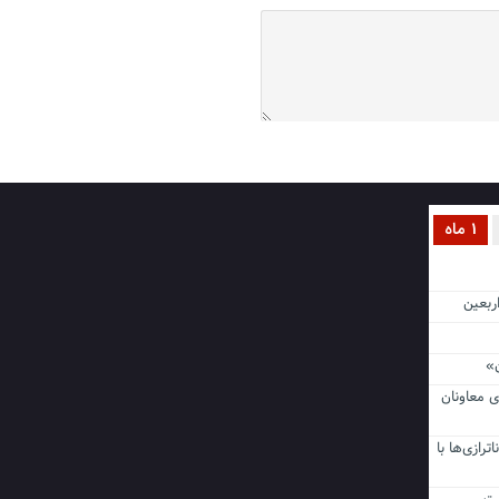
1 ماه
ن اربعین
ی معاونان
ناترازی‌ها با