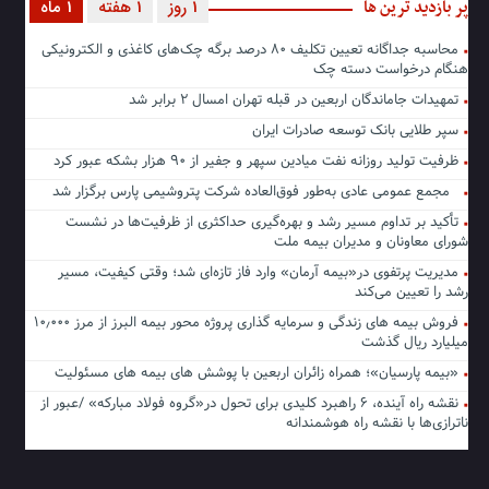
پر بازدید ترین ها
1 روز
1 هفته
1 ماه
محاسبه جداگانه تعیین تکلیف ۸۰ درصد برگه چک‌های کاغذی و الکترونیکی
هنگام درخواست دسته چک
تمهیدات جاماندگان اربعین در قبله تهران امسال ۲ برابر شد
سپر طلایی بانک توسعه صادرات ایران
ظرفیت تولید روزانه نفت میادین سپهر و جفیر از ۹۰ هزار بشکه عبور کرد
مجمع عمومی عادی به‌طور فوق‌العاده شرکت پتروشیمی پارس برگزار شد
تأکید بر تداوم مسیر رشد و بهره‌گیری حداکثری از ظرفیت‌ها در نشست
شورای معاونان و مدیران بیمه ملت
مدیریت پرتفوی در«بیمه آرمان» وارد فاز تازه‌ای شد؛ وقتی کیفیت، مسیر
رشد را تعیین می‌کند
فروش بیمه های زندگی و سرمایه گذاری پروژه محور بیمه البرز از مرز ۱۰٫۰۰۰
میلیارد ریال گذشت
«بیمه پارسیان»؛ همراه زائران اربعین با پوشش های بیمه های مسئولیت
نقشه راه آینده، ۶ راهبرد کلیدی برای تحول در«گروه فولاد مبارکه» /عبور از
ناترازی‌ها با نقشه راه هوشمندانه