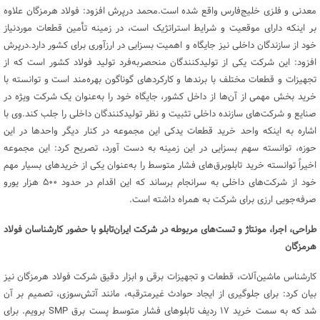
معدنی و فلزی خلیج‌فارس واقع شده است.محمد درپرش افزود: فولاد هرمزگان علاوه
بر اینکه دارای موقعیت و شرایط استراتژیک است، در زمینه تأمین قطعات موردنیاز
خود از سازندگان داخلی نیز جایگاه و اهمیت بسزایی در ارزآوری برای کشور دارد.درپرش
افزود: این شرکت یکی از تولیدکنندگان منحصربه‌فرد تولید فولاد کشور است که از
تجهیزات و قطعات مختلف با برندها و کارکردهای گوناگون بهره‌مند است و توانسته با
خرید بخش مهمی از آن‌ها از داخل کشور، جایگاه خود را به‌عنوان یک شرکت ویژه در
صنایع و شرکت‌های سازنده داخلی تثبیت و نظر تولیدکنندگان داخلی را جلب کند.وی با
اشاره به اینکه واحد خرید قطعات یدکی این مجموعه در کنار دیگر واحدها در این
حوزه، توانسته سهم بسزایی در این زمینه به دست آورد، تصریح کرد: این مجموعه
اخیراً توانسته خرید تابلوبرق‌های فشار متوسط را به‌عنوان یکی از خریدهای بسیار مهم
خود از شرکت‌های داخلی به سرانجام برساند که این اقدام در حدود ۵۰۰ هزار یورو
صرفه‌جویی ارزی برای شرکت به همراه داشته است.
طراحی، اجرا، مونتاژ و تست‌های مربوطه در شرکت ایران‌تابلو با حضور کارشناسان فولاد
هرمزگان
کارشناس ماشین‌آلات، قطعات و تجهیزات برقی و ابزار دقیق شرکت فولاد هرمزگان نیز
بیان کرد: برای جلوگیری از ایجاد حوادث غیرمترقبه، مانند آتش‌سوزی، تصمیم بر آن
شد که به سمت خرید ۱۷ ردیف تابلوهای فشار متوسط پست برق SMP برویم. برای