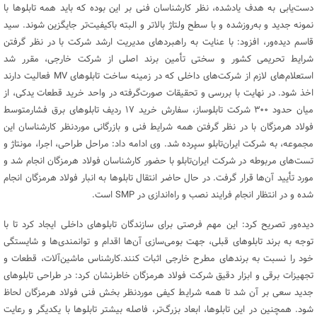
دست‌یابی به هدف یادشده، نظر کارشناسان فنی بر این بوده که باید همه تابلوها با
نمونه جدید و به‌روزشده و با سطح ولتاژ بالاتر و البته باکیفیت‌تر جایگزین شوند. سید
قاسم دیده‌ور، افزود: با عنایت به راهبردهای مدیریت ارشد شرکت با در نظر گرفتن
شرایط تحریمی کشور و سختی تأمین برند اصلی از شرکت خارجی، مقرر شد
استعلام‌های لازم از شرکت‌های داخلی که در زمینه ساخت تابلوهای MV فعالیت دارند
اخذ شود. در نهایت با بررسی و تحقیقات صورت‌گرفته در واحد خرید قطعات یدکی، از
میان حدود ۳۰۰ شرکت تابلوساز، سفارش خرید ۱۷ ردیف تابلوهای برق فشارمتوسط
فولاد هرمزگان با در نظر گرفتن همه شرایط فنی و بازرگانی موردنظر کارشناسان این
مجموعه، به شرکت ایران‌تابلو سپرده شد. وی ادامه داد: مراحل طراحی، اجرا، مونتاژ و
تست‌های مربوطه در شرکت ایران‌تابلو با حضور کارشناسان فولاد هرمزگان انجام شد و
مورد تأیید آن‌ها قرار گرفت. در حال حاضر انتقال تابلوها به انبار فولاد هرمزگان انجام
شده و در انتظار انجام فرایند نصب و راه‌اندازی در SMP است.
دیده‌ور تصریح کرد: این مهم فرصتی برای سازندگان تابلوهای داخلی ایجاد کرد تا با
توجه به برند تابلوهای قبلی، جهت بومی‌سازی آن‌ها اقدام و توانمندی‌ها و شایستگی
خود را نسبت به برندهای مطرح خارجی اثبات کنند.کارشناس ماشین‌آلات، قطعات و
تجهیزات برقی و ابزار دقیق شرکت فولاد هرمزگان خاطرنشان کرد: در طراحی تابلوهای
جدید سعی بر آن شد تا همه شرایط کیفی موردنظر بخش فنی فولاد هرمزگان لحاظ
شود. همچنین در این تابلوها، ابعاد بزرگ‌تر، فاصله بیشتر تابلوها با یکدیگر و رعایت