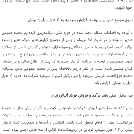
سال ۱۴۰۵، پیش‌بینی سودآوری ۷ همتی و پروژه‌های حیاتی برای رفع ناترازی انرژی را
جویا شویم.
تاریخ مجمع عمومی و برنامه افزایش سرمایه به
۱۱
هزار میلیارد تومان
با توجه به اقدامات منظم انجام‌ شده در حوزه مالی، برنامه‌ریزی کرده‌ایم مجمع عمومی
عادی سالیانه را در تاریخ ۲۸ تیرماه و پس از تجمیع گزارش‌های شرکت‌های وابسته
برگزار کنیم. امیدواریم با حضور حداکثری سهامداران، بتوانیم گزارش کاملی از عملکرد
سال گذشته ارائه دهیم و با همفکری سهامداران، مدل مناسبی برای توزیع سود تدوین
شود. همچنین با توجه به برنامه افزایش سرمایه که پیش‌تر اطلاع‌رسانی و در سامانه
کدال منتشر شده است، در نظر داریم بلافاصله پس از مجمع عمومی عادی سالیانه،
مجمع فوق‌العاده افزایش سرمایه را نیز برگزار کنیم تا سرمایه شرکت به حدود ۱۱ هزار
میلیارد تومان افزایش یابد.
سه عامل اصلی رشد درآمد و فروش فولاد آلیاژی ایران
سال گذشته مدل‌های فروش شرکت را بازطراحی کردیم و اگر در پایان سال با شرایط
ناشی از جنگ و محدودیت‌های ایجاد شده مواجه نمی‌شدیم، عملکرد مالی شرکت
می‌توانست بهتر از ارقام محقق شده باشد. افزایش درآمدها و همچنین ثبت فروش
بیش از ۸.۲ هزار میلیارد تومانی در اردیبهشت‌ماه ناشی از سه عامل اصلی بوده است.