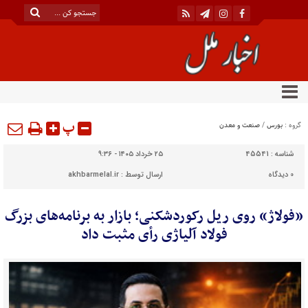
پ
گروه :
بورس
/
صنعت و معدن
شناسه :
45541
۲۵ خرداد ۱۴۰۵ - ۹:۳۶
0
دیدگاه
ارسال توسط :
akhbarmelal.ir
«فولاژ» روی ریل رکوردشکنی؛ بازار به برنامه‌های بزرگ
فولاد آلیاژی رأی مثبت داد