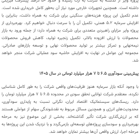
پروژه وایر از گذشته به شرکت به ارث رسیده و حدود ۵۰ درصد پیشرفت فیزیکی
داشته است. همچنین تجهیزات خارجی مورد نیاز آن به‌طور کامل خریداری شده است.
عدم تکمیل این پروژه هزینه‌های سنگینی برای شرکت به همراه داشت، بنابراین با
افزایش سرمایه ۵.۲ همتی، تکمیل آن را با سرعت دنبال خواهیم کرد. بهره‌برداری از
پروژه وایر مزایای راهبردی متعددی برای شرکت به همراه دارد؛ از جمله ورود به بازار
محصولات با ارزش افزوده بالاتر، تکمیل زنجیره تولید، کاهش فروش محصولات
نیمه‌نهایی و تمرکز بیشتر بر تولید محصولات نهایی و توسعه بازارهای صادراتی.
مجموعه این عوامل در نهایت به افزایش حاشیه سود عملیاتی شرکت منجر خواهد
شد.
پیش‌بینی سودآوری
۶.۵
تا
۷
هزار میلیارد تومانی در سال
۱۴۰۵
با وجود آنکه بازار سرمایه هنوز ظرفیت‌های واقعی شرکت را به طور کامل شناسایی
نکرده، معتقدم شرکت توانایی تحقق سودی در محدوده ۶.۵ تا ۷ هزار میلیارد تومان را
دارد. ریسک‌های سیستماتیک اقتصاد ایران، نگرانی نسبت به پایداری سودآوری،
محدودیت‌های انرژی و همچنین مسائل مربوط به نقدشوندگی سهام از عواملی هستند
که بر ارزش‌گذاری شرکت تأثیر گذاشته‌اند. بخشی از این موضوع نیز به مرحله
بهره‌برداری و سودسازی پروژه‌های توسعه‌ای بازمی‌گردد و با نزدیک شدن این پروژه‌ها به
مرحله اجرا، ارزش واقعی آن‌ها بیشتر نمایان خواهد شد.