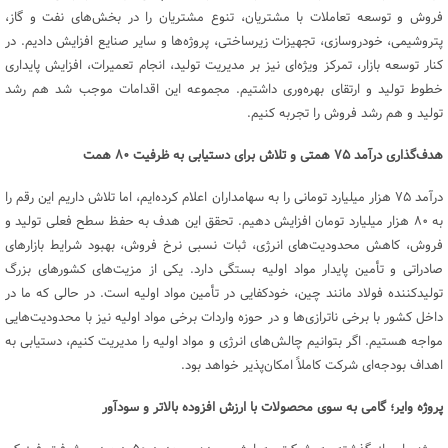
فروش و توسعه تعاملات با مشتریان، تنوع مشتریان را در بخش‌های نفت و گاز،
پتروشیمی، خودروسازی، تجهیزات زیرساختی، پروژه‌ها و سایر صنایع افزایش دادیم. در
کنار توسعه بازار، تمرکز ویژه‌ای نیز بر مدیریت تولید، انجام تعمیرات، افزایش پایداری
خطوط تولید و ارتقای بهره‌وری داشتیم. مجموعه این اقدامات موجب شد هم رشد
تولید و هم رشد فروش را تجربه کنیم.
هدف‌گذاری درآمد
۷۵
همتی و تلاش برای دستیابی به ظرفیت
۸۰
همت
درآمد ۷۵ هزار میلیارد تومانی را به سهامداران اعلام کرده‌ایم، اما تلاش داریم این رقم را
به ۸۰ هزار میلیارد تومان افزایش دهیم. تحقق این هدف به حفظ سطح فعلی تولید و
فروش، کاهش محدودیت‌های انرژی، ثبات نسبی نرخ فروش، بهبود شرایط بازارهای
صادراتی و تأمین پایدار مواد اولیه بستگی دارد. یکی از مزیت‌های کشورهای بزرگ
تولیدکننده فولاد مانند چین، خودکفایی در تأمین مواد اولیه است. در حالی که ما در
داخل کشور با برخی ناترازی‌ها و در حوزه واردات برخی مواد اولیه نیز با محدودیت‌هایی
مواجه هستیم. اگر بتوانیم چالش‌های انرژی و مواد اولیه را مدیریت کنیم، دستیابی به
اهداف بودجه‌ای شرکت کاملاً امکان‌پذیر خواهد بود.
پروژه وایر؛ گامی به سوی محصولات با ارزش افزوده بالاتر و سودآور