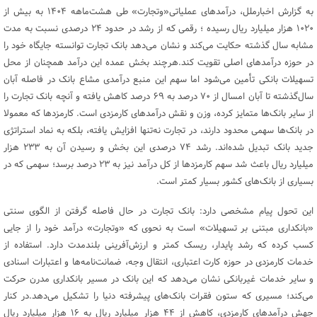
به گزارش اخبارملل، درآمدهای عملیاتی«وتجارت» طی هشت‌ماهه ۱۴۰۴ به بیش از
۱۰۲۰ هزار میلیارد ریال رسیده ؛ رقمی که از رشد در حدود ۲۴ درصدی نسبت به مدت
مشابه سال گذشته حکایت می‌کند و نشان می‌دهد بانک تجارت توانسته جایگاه خود را
در حوزه درآمدهای اصلی تقویت کند.هرچند بخش عمده این درآمد همچنان از محل
تسهیلات بانکی تأمین می‌شود اما سهم این منبع درآمدی مشاع بانک در فاصله آبان
سال‌گذشته تا آبان امسال از ۷۰ درصد به ۶۹ درصد کاهش یافته و آنچه بانک تجارت را
از سایر بانک‌ها متمایز کرده، وزن و نقش درآمدهای کارمزدی است. کارمزدها که معمولا
در بانک‌ها سهمی محدود دارند، در تجارت نه‌تنها افزایش یافته، بلکه به نماد استراتژی
جدید بانک تبدیل شده‌اند. رشد ۷۴ درصدی این بخش و رسیدن آن به ۲۳۳ هزار
میلیارد ریال باعث شد سهم کارمزدها از کل درآمد نیز به ۲۳ درصد برسد؛ سهمی که در
بسیاری از بانک‌های کشور بسیار کمتر است.
این تحول پیام مشخصی دارد: بانک تجارت در حال فاصله گرفتن از الگوی سنتی
«بانکداری مبتنی بر تسهیلات» است به نحوی که «وتجارت» درآمد خود را از جایی
کسب کرده که رشد پایدار، ریسک کمتر و ارزش‌آفرینی بلندمدت دارد. استفاده از
خدمات کارمزدی در حوزه کارت اعتباری، انتقال وجه، ضمانت‌نامه‌ها و اعتبارات اسنادی
و سایر خدمات غیربانکی نشان می‌دهد که این بانک در مسیر بانکداری مدرن حرکت
می‌کند؛ مسیری که ستون فقرات بانک‌های پیشرفته دنیا را تشکیل می‌دهد.در کنار
جهش درآمدهای کارمزدی، کاهش از ۴۴ هزار میلیارد ریال به ۱۶ هزار میلیارد ریال