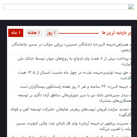
پر بازدید ترین ها
1 روز
1 هفته
1 ماه
همراهی«بیمه البرز»با دلدادگان حسینی؛ برپایی موکب در مسیر جاماندگان
اربعین
پرداخت بیش از ۸ همت وام ازدواج به زوج‌های جوان توسط «بانک ملی
ایران»
حق بیمه تولیدی«بیمه ملت» در چهار ماه نخست امسال از ۱۴.۵ همت
گذشت
«بیمه البرز»؛ ۲۴ ساعته و هر ۷ روز هفته پاسخگوی بیمه‌گزاران است
دیدار مدیرعامل بانک دی با دبیر شورای‌عالی مناطق آزاد؛ تأکید بر توسعه
همکاری‌های مشترک
تجدید مزایده فروش تیوب‌های ریفرمر ضایعاتی «شرکت توسعه آهن و فولاد
گل‌گهر»
مدیریت پرتفوی در«بیمه آرمان» وارد فاز تازه‌ای شد؛ وقتی کیفیت، مسیر
رشد را تعیین می‌کند