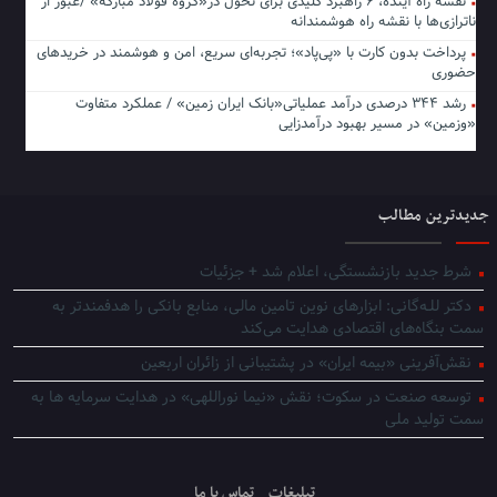
نقشه راه آینده، ۶ راهبرد کلیدی برای تحول در«گروه فولاد مبارکه» /عبور از
ناترازی‌ها با نقشه راه هوشمندانه
پرداخت بدون کارت با «پی‌پاد»؛ تجربه‌ای سریع، امن و هوشمند در خریدهای
حضوری
رشد ۳۴۴ درصدی درآمد عملیاتی«بانک ایران زمین» / عملکرد متفاوت
«وزمین» در مسیر بهبود درآمدزایی
جدیدترین مطالب
شرط جدید بازنشستگی، اعلام شد + جزئیات
دکتر للـه‌گانی: ابزارهای نوین تامین مالی، منابع بانکی را هدفمندتر به
سمت بنگاه‌های اقتصادی هدایت می‌کند
نقش‌آفرینی «بیمه ایران» در پشتیبانی از زائران اربعین
توسعه صنعت در سکوت؛ نقش «نیما نوراللهی» در هدایت سرمایه ها به
سمت تولید ملی
تبلیغات
تماس با ما