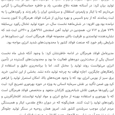
تولید بیان کرد: در آستانه هفته دفاع مقدس، یاد و خاطره حماسه‌آفرینانی را گرامی
می‌داریم که با ایثار و پایمردی استقلال و سربلندی ایران را رقم زدند و رکوردهایی را به
ثبت رساندند که از بدو تاسیس و بهره برداری از شرکت فولاد هرمزگان تا کنون بدست
نیامده بود.وی افزود: در شش‌ماهه نخست سال، در حوزه تولید تختال رکورد بی‌سابقه
۷۳۹ هزار و ۷۱۲ تن، همچنین در تولید آهن اسفنجی ۹۹۸هزار و ۲۶۰تن ثبت شد که
نشان‌دهنده توانمندی و ظرفیت بالای مجموعه فولاد هرمزگان است. این دستاوردها در
شرایطی رقم خورد که صنعت فولاد کشور با محدودیت‌های شدید انرژی مواجه بود.
مدیرعامل فولاد هرمزگان در ادامه خاطرنشان کرد: با وجود آنکه شش ماه نخست
امسال یکی از سخت‌ترین دوره‌های فعالیت ما بود و محدودیت‌های گسترده در تأمین
انرژی می‌توانست روند تولید را مختل کند، اما با برنامه‌ریزی دقیق و استفاده از
راهکارهای جایگزین، اجازه توقف به چرخه تولید داده نشد. بخشی از این تدابیر، خرید
برق سبز از بورس انرژی بود که با وجود هزینه‌های بالا، امکان استمرار تولید را فراهم
کرد.وی ضمن تأکید بر نقش سرمایه انسانی به ویژه در حوزه بهره‌وری تصریح کرد: ثبت
این رکوردها مرهون تلاش شبانه‌روزی کارکنان متعهد و متخصص فولاد هرمزگان است
که با بهره‌وری و استفاده بهینه از منابع انرژی و مواد اولیه توانستند افتخارآفرینی و
رکوردهای تولید را ثبت کنند. همان‌گونه که در دوران دفاع مقدس، ایثار و همبستگی
مردم ایران موجب سربلندی کشور شد، امروز همان روحیه در سنگر تولید جلوه‌گر