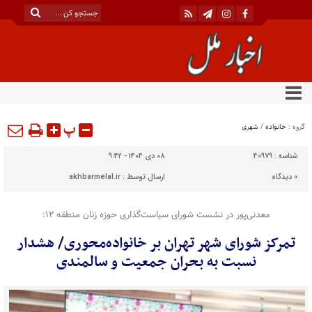
پ
گروه :
خانواده
/
شهری
شناسه :
40979
۰۸ دی ۱۴۰۴ - ۹:۴۲
0
دیدگاه
ارسال توسط :
akhbarmelal.ir
معدنی‌پور در نشست شورای سیاست‌گذاری حوزه زنان منطقه ۱۲:
تمرکز شورای شهر تهران بر خانواده‌محوری/ هشدار
نسبت به بحران جمعیت و سالمندی