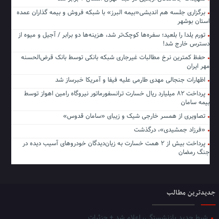
برگزاری جلسه هم اندیشی«بیمه البرز» با شبکه فروش و بیمه گذاران عمده
استان بوشهر
تورم یلدا را بلعید؛ سفره‌ها کوچک‌تر شد، هزینه‌ها دو برابر / آجیل و میوه از
دسترس خارج شد!
حفظ کمترین نرخ مطالبات غیرجاری شبکه بانکی توسط بانک قرض‌الحسنه
مهر ایران
اظهارات جنجالی مهدی طارمی علیه فیفا و آمریکا خبرساز شد
پرداخت ۸۲ میلیارد ریال خسارت ترانسفورماتور نیروگاه رامین اهواز توسط
بیمه سامان
تصاویری از همسر خارجی شیک و زیبای «سامان قدوس»
«فرزاد جمشیدی»، درگذشت
پرداخت بیش از ۲ همت خسارت به زیان‌دیدگان خودروهای آسیب دیده در
جنگ رمضان
جدیدترین مطالب
شرط جدید بازنشستگی، اعلام شد + جزئیات