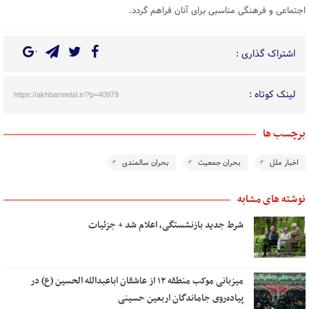
اجتماعی و فرهنگی مناسبی برای آنان فراهم گردد.
اشتراک گذاری :
لینک کوتاه :
https://akhbarmelal.ir/?p=40979
برچسب ها
اخبار ملل
بحران جمعیت
بحران سالمندی
نوشته های مشابه
شرط جدید بازنشستگی، اعلام شد + جزئیات
میزبانی موکب منطقه ۱۲ از عاشقان اباعبدالله الحسین (ع) در
پیاده‌روی جاماندگان اربعین حسینی