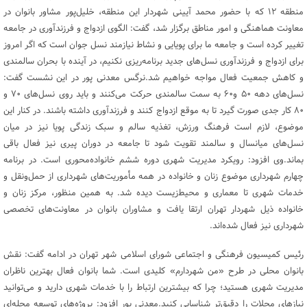
منطقه ۱۲ که با حضور محمد آیینی شهردار این منطقه، خلیل‌پور مشاور بانوان در
معاونت هماهنگی و امور مناطق برگزار شد، گفت: الگوی ازدواج و فرزندآوری در جامعه
تغییر کرده است و جامعه ما برای پویایی و نشاط نیازمند نسل جوان است که اگر امروز
برای ازدواج و فرزندآوری نسل‌های جدید برنامه‌ریزی نکنیم، در آینده با بحران سالمندی
و کاهش جمعیت فعال مواجه خواهیم شد.نرگس معدنی پور در این نشست گفت:
نسل‌های دهه ۵۰ و۶۰ به سمت سالمندی حرکت می‌کنند و باید روی نسل‌های ۷۰ و
۸۰ کار جدی صورت گیرد تا به موقع ازدواج کنند و فرزندآوری داشته باشند. در کنار این
موضوع، لازم است فرهنگ ورزش، تغذیه سالم و سبک زندگی پویا نیز در میان
نسل‌های میانسال و سالمند تقویت شود تا جامعه در دوران پیری نیز فعال باقی
بماند.وی افزود: رویکرد مدیریت شهری دوره ششم خانواده‌محوری است. در برنامه
چهارم شهرداری موضوع زنان و خانواده در همه مأموریت‌های شهرداری از حمل‌ونقل و
خدمات شهری تا معماری و محیط‌زیست دیده شد. به همین منظور، مرکز زنان و
خانواده ذیل شهردار تهران ارتقا یافت و مشاوران بانوان در معاونت‌های تخصصی
شهرداری نیز فعال شده‌اند.
رئیس کمیسیون فرهنگی و اجتماعی شورای اسلامی شهر تهران در ادامه گفت: نقش
بانوان محلی در طرح «من شهردارم» کلیدی است. شما بانوان فعال بهترین ناظران
مدیریت شهری هستید؛ چرا که بیشترین ارتباط را با خدمات شهری دارید و می‌توانید
نیازهای محلات را دقیق‌تر شناسایی کنید.معدنی پور افزود: پروژه‌های توسعه محله‌ای