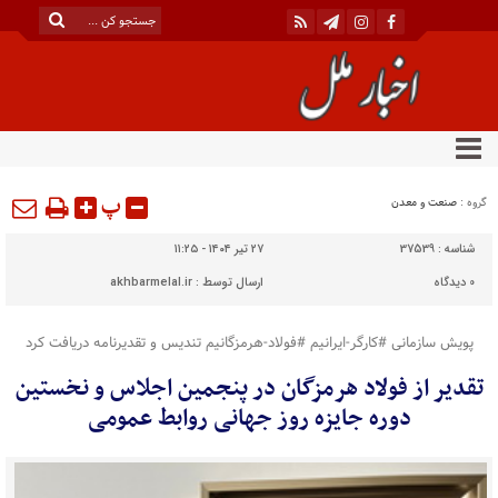
پ
گروه :
صنعت و معدن
شناسه :
37539
۲۷ تیر ۱۴۰۴ - ۱۱:۲۵
0
دیدگاه
ارسال توسط :
akhbarmelal.ir
پویش سازمانی #کارگر-ایرانیم #فولاد-هرمزگانیم تندیس و تقدیرنامه دریافت کرد
تقدیر از فولاد هرمزگان در پنجمین اجلاس و نخستین
دوره جایزه روز جهانی روابط عمومی