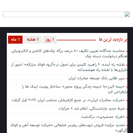
پر بازدید ترین ها
1 روز
1 هفته
1 ماه
محاسبه جداگانه تعیین تکلیف ۸۰ درصد برگه چک‌های کاغذی و الکترونیکی
هنگام درخواست دسته چک
نقشه راه آینده، ۶ راهبرد کلیدی برای تحول در«گروه فولاد مبارکه» /عبور از
ناترازی‌ها با نقشه راه هوشمندانه
سپر طلایی بانک توسعه صادرات ایران
«بیمه البرز»با «بیمه زندگی پروژه محور» ،ساختار یونیت لینک ها را
بازطراحی کرد
«شرکت مخابرات ایران»، در جمع کارفرمایان منتخب ایران ۲۰۲۶ قرار گرفت
شرط جدید بازنشستگی، اعلام شد + جزئیات
«فرزاد جمشیدی»، درگذشت
تجدید مزایده فروش تیوب‌های ریفرمر ضایعاتی «شرکت توسعه آهن و فولاد
گل‌گهر»