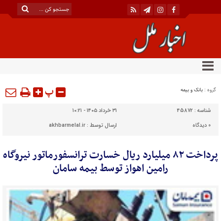
پ
گروه :
بانک و بیمه
شناسه :
45872
۳۱ خرداد ۱۴۰۵ - ۱۰:۲۱
0
دیدگاه
ارسال توسط :
akhbarmelal.ir
پرداخت ۸۲ میلیارد ریال خسارت ترانسفورماتور نیروگاه
رامین اهواز توسط بیمه سامان