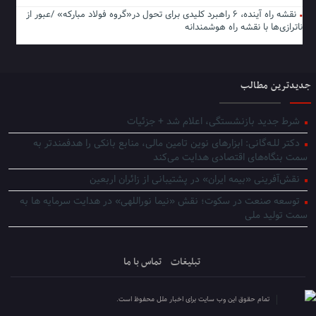
نقشه راه آینده، ۶ راهبرد کلیدی برای تحول در«گروه فولاد مبارکه» /عبور از
ناترازی‌ها با نقشه راه هوشمندانه
جدیدترین مطالب
شرط جدید بازنشستگی، اعلام شد + جزئیات
دکتر للـه‌گانی: ابزارهای نوین تامین مالی، منابع بانکی را هدفمندتر به
سمت بنگاه‌های اقتصادی هدایت می‌کند
نقش‌آفرینی «بیمه ایران» در پشتیبانی از زائران اربعین
توسعه صنعت در سکوت؛ نقش «نیما نوراللهی» در هدایت سرمایه ها به
سمت تولید ملی
تبلیغات
تماس با ما
تمام حقوق این وب سایت برای اخبار ملل محفوظ است.