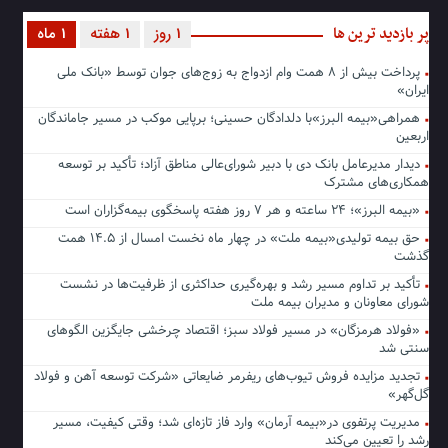
پر بازدید ترین ها
1 روز
1 هفته
1 ماه
پرداخت بیش از ۸ همت وام ازدواج به زوج‌های جوان توسط «بانک ملی
ایران»
همراهی«بیمه البرز»با دلدادگان حسینی؛ برپایی موکب در مسیر جاماندگان
اربعین
دیدار مدیرعامل بانک دی با دبیر شورای‌عالی مناطق آزاد؛ تأکید بر توسعه
همکاری‌های مشترک
«بیمه البرز»؛ ۲۴ ساعته و هر ۷ روز هفته پاسخگوی بیمه‌گزاران است
حق بیمه تولیدی«بیمه ملت» در چهار ماه نخست امسال از ۱۴.۵ همت
گذشت
تأکید بر تداوم مسیر رشد و بهره‌گیری حداکثری از ظرفیت‌ها در نشست
شورای معاونان و مدیران بیمه ملت
«فولاد هرمزگان» در مسیر فولاد سبز؛ اقتصاد چرخشی جایگزین الگوهای
سنتی شد
تجدید مزایده فروش تیوب‌های ریفرمر ضایعاتی «شرکت توسعه آهن و فولاد
گل‌گهر»
مدیریت پرتفوی در«بیمه آرمان» وارد فاز تازه‌ای شد؛ وقتی کیفیت، مسیر
رشد را تعیین می‌کند