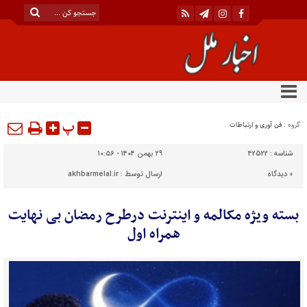
پ
گروه :
فن آوری و ارتباطات
شناسه :
42522
۲۹ بهمن ۱۴۰۴ - ۱۰:۵۶
0
دیدگاه
ارسال توسط :
akhbarmelal.ir
بسته ویژه مکالمه و اینترنت درطرح رمضان بی نهایت
همراه اول