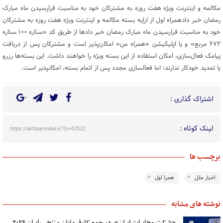
مکالمه و اینترنت ویژه هفت روزه به مشترکان خود به مناسبت فرارسیدن ماه مبارک
رمضان خبر دادهمراه اول از اراِیه بسته مکالمه و اینترنت ویژه هفت روزه به مشترکان
خود به مناسبت فرارسیدن ماه مبارک رمضان خبر دادها از طریق کد «ستاره ۱۰۰ ستاره
۶۷۲ مربع» و یا اپلیکیشن «همراه من» امکان‌پذیر است و مشترکان پس از دریافت
پیامک فعال‌سازی، امکان استفاده از این بسته‌ ویژه را خواهند داشت. این بسته‌ها رزرو
یا تمدید خودکار ندارند؛ اما فعالسازی مجدد پس از اتمام بسته، امکانپذیر است.
اشتراک گذاری :
لینک کوتاه :
https://akhbarmelal.ir/?p=42522
برچسب ها
اخبار ملل
همرا اول
نوشته های مشابه
«شرکت مخابرات ایران»، در جمع کارفرمایان منتخب ایران ۲۰۲۶