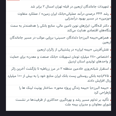
تمهیدات جاماندگان اربعین در قبله تهران امسال ۲ برابر شد
رشد ۳۴۴ درصدی درآمد عملیاتی«بانک ایران زمین» / عملکرد متفاوت
«وزمین» در مسیر بهبود درآمدزایی
دکتر للـه‌گانی: ابزارهای نوین تامین مالی، منابع بانکی را هدفمندتر به سمت
بنگاه‌های اقتصادی هدایت می‌کند
همراهی«بیمه البرز»با دلدادگان حسینی؛ برپایی موکب در مسیر جاماندگان
اربعین
نقش‌آفرینی «بیمه ایران» در پشتیبانی از زائران اربعین
اختصاص ۲۸۰ میلیارد تومان تسهیلات «بانک صنعت و معدن» برای حمایت
از واحدهای تولیدی استان اردبیل
استقرار شبانه‌روزی خادمین منطقه ۲ در مرز زرباطیه تا بازگشت آخرین زائر
۲۷۵باجه بانکی روستایی پست بانک ایران منابع خود را به بیش از ۱۰۰ میلیارد
ریال افزایش دادند
«بیمه البرز»با «بیمه زندگی پروژه محور» ،ساختار یونیت لینک ها را
بازطراحی کرد
تأکید بر تداوم مسیر رشد و بهره‌گیری حداکثری از ظرفیت‌ها در نشست
شورای معاونان و مدیران بیمه ملت