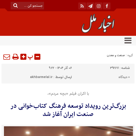
پ
گروه :
صنعت و معدن
شناسه :
39267
۰۶ آذر ۱۴۰۴ - ۹:۲۲
0
دیدگاه
ارسال توسط :
akhbarmelal.ir
با اکران فیلم «بچه مردم»،
بزرگ‌ترین رویداد توسعه فرهنگ کتاب‌خوانی در
صنعت ایران آغاز شد