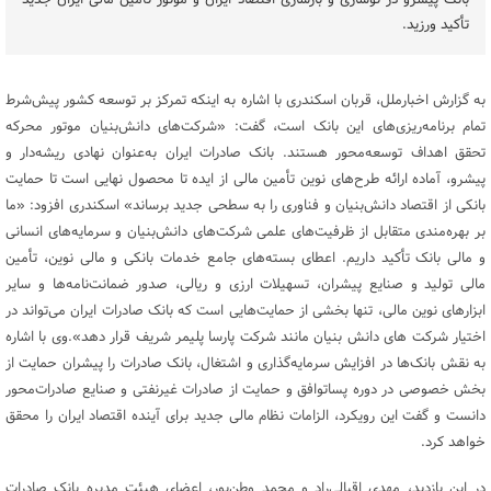
تأکید ورزید.
به گزارش اخبارملل، قربان اسکندری با اشاره به اینکه تمرکز بر توسعه کشور پیش‌شرط
تمام برنامه‌ریزی‌های این بانک است، گفت: «شرکت‌های دانش‌بنیان موتور محرکه
تحقق اهداف توسعه‌محور هستند. بانک صادرات ایران به‌عنوان نهادی ریشه‌دار و
پیشرو، آماده ارائه طرح‌های نوین تأمین مالی از ایده تا محصول نهایی است تا حمایت
بانکی از اقتصاد دانش‌بنیان و فناوری را به سطحی جدید برساند» اسکندری افزود: «ما
بر بهره‌مندی متقابل از ظرفیت‌های علمی شرکت‌های دانش‌بنیان و سرمایه‌های انسانی
و مالی بانک تأکید داریم. اعطای بسته‌های جامع خدمات بانکی و مالی نوین، تأمین
مالی تولید و صنایع پیشران، تسهیلات ارزی و ریالی، صدور ضمانت‌نامه‌ها و سایر
ابزارهای نوین مالی، تنها بخشی از حمایت‌هایی است که بانک صادرات ایران می‌تواند در
اختیار شرکت های دانش بنیان مانند شرکت پارسا پلیمر شریف قرار دهد».وی با اشاره
به نقش بانک‌ها در افزایش سرمایه‌گذاری و اشتغال، بانک صادرات را پیشران حمایت از
بخش خصوصی در دوره پساتوافق و حمایت از صادرات غیرنفتی و صنایع صادرات‌محور
دانست و گفت این رویکرد، الزامات نظام مالی جدید برای آینده اقتصاد ایران را محقق
خواهد کرد.
در این بازدید، مهدی اقبالی‌راد و محمد وطن‌پور، اعضای هیئت مدیره بانک صادرات