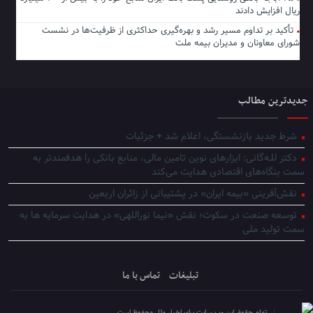
ریال افزایش دادند
تأکید بر تداوم مسیر رشد و بهره‌گیری حداکثری از ظرفیت‌ها در نشست
شورای معاونان و مدیران بیمه ملت
جدیدترین مطالب
شرط جدید بازنشستگی، اعلام شد + جزئیات
دکتر للـه‌گانی: ابزارهای نوین تامین مالی، منابع بانکی را هدفمندتر به
سمت بنگاه‌های اقتصادی هدایت می‌کند
نقش‌آفرینی «بیمه ایران» در پشتیبانی از زائران اربعین
توسعه صنعت در سکوت؛ نقش «نیما نوراللهی» در هدایت سرمایه ها به
سمت تولید ملی
تبلیغات
تماس با ما
تمام حقوق این وب سایت برای اخبار ملل محفوظ است.