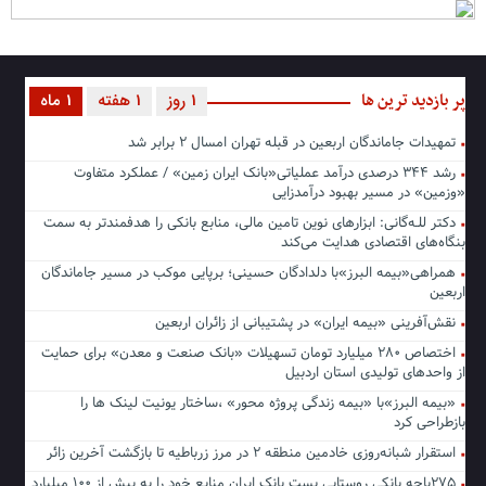
پر بازدید ترین ها
1 روز
1 هفته
1 ماه
تمهیدات جاماندگان اربعین در قبله تهران امسال ۲ برابر شد
رشد ۳۴۴ درصدی درآمد عملیاتی«بانک ایران زمین» / عملکرد متفاوت
«وزمین» در مسیر بهبود درآمدزایی
دکتر للـه‌گانی: ابزارهای نوین تامین مالی، منابع بانکی را هدفمندتر به سمت
بنگاه‌های اقتصادی هدایت می‌کند
همراهی«بیمه البرز»با دلدادگان حسینی؛ برپایی موکب در مسیر جاماندگان
اربعین
نقش‌آفرینی «بیمه ایران» در پشتیبانی از زائران اربعین
اختصاص ۲۸۰ میلیارد تومان تسهیلات «بانک صنعت و معدن» برای حمایت
از واحدهای تولیدی استان اردبیل
«بیمه البرز»با «بیمه زندگی پروژه محور» ،ساختار یونیت لینک ها را
بازطراحی کرد
استقرار شبانه‌روزی خادمین منطقه ۲ در مرز زرباطیه تا بازگشت آخرین زائر
۲۷۵باجه بانکی روستایی پست بانک ایران منابع خود را به بیش از ۱۰۰ میلیارد