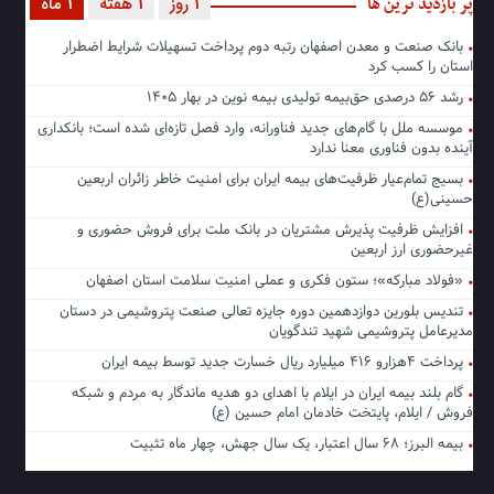
پر بازدید ترین ها
1 روز
1 هفته
1 ماه
بانک صنعت و معدن اصفهان رتبه دوم پرداخت تسهیلات شرایط اضطرار
استان را کسب کرد
رشد ۵۶ درصدی حق‌بیمه تولیدی بیمه نوین در بهار ۱۴۰۵
موسسه ملل با گام‌های جدید فناورانه، وارد فصل تازه‌ای شده است؛ بانکداری
آینده بدون فناوری معنا ندارد
بسیج تمام‌عیار ظرفیت‌های بیمه ایران برای امنیت خاطر زائران اربعین
حسینی(ع)
افزایش ظرفیت پذیرش مشتریان در بانک ملت برای فروش حضوری و
غیرحضوری ارز اربعین
«فولاد مبارکه»؛ ستون فکری و عملی امنیت سلامت استان اصفهان
تندیس بلورین دوازدهمین دوره جایزه تعالی صنعت پتروشیمی در دستان
مدیرعامل پتروشیمی شهید تندگویان
پرداخت ۴هزارو ۴۱۶ میلیارد ریال خسارت جدید توسط بیمه ایران
گام بلند بیمه ایران در ایلام با اهدای دو هدیه ماندگار به مردم و شبکه
فروش / ایلام، پایتخت خادمان امام حسین (ع)
بیمه البرز؛ ۶۸ سال اعتبار، یک سال جهش، چهار ماه تثبیت