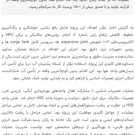
فرآیند تولید و با صدور بیش از ۱۵۰۰ پرمیت کار به سرانجام رسید.
به گزارش اخبار ملل، اهداف این پروژه شامل رفع نشتی، جوشکاری و رنگ‌آمیزی
خطوط، کاهش ارتفاع رایزر شماره ۶، انجام روتین‌های مکانیکی و برقی HPU و
الکتروپمپ‌های ۱۰۳، تعویض expansion joint ها، سرویس کامل surge tank ها و
روتین تجهیزات ابزار دقیق بود. اجرای این اهداف در شرایط عملیاتی مداوم،
نشان‌دهنده مدیریت دقیق و برنامه‌ریزی منسجم تیم اجرایی مبین انرژی است.یکی از
دستاوردهای کلیدی این پروژه، استفاده مؤثر از شبکه پشتیبان آب دریا برای تأمین آب
مبدل‌های واحد هوا بود. این اقدام، بدون کوچک‌ترین وقفه در تأمین آب خنک‌کننده،
امکان اجرای تعمیرات اساسی را فراهم کرد و به پایداری تولید کمک شایانی نمود.
عملیات تعمیرات اساسی با مشارکت فعال واحدهای بهره‌برداری آبگیر، بازرسی فنی،
تعمیرات مکانیک، برق، ابزار دقیق، حراست و به‌ویژه واحد HSE انجام شد. نقش واحد
HSE در نظارت بر رعایت دستورالعمل‌های ایمنی و ایجاد پوشش کامل بر تمامی مراحل
عملیات، از عوامل کلیدی موفقیت این پروژه بود. تمامی مراحل با رعایت بالاترین
استانداردهای ایمنی و بدون ثبت حتی یک حادثه به پایان رسید.شرکت مبین انرژی
خلیج فارس، با بهره‌گیری از تیم‌های متخصص خود، توانست مدیریت عملیات
پروژه‌های صنعتی پیچیده، از جمله تعمیرات اساسی خطوط حیاتی، را به ثمر بنشاند.