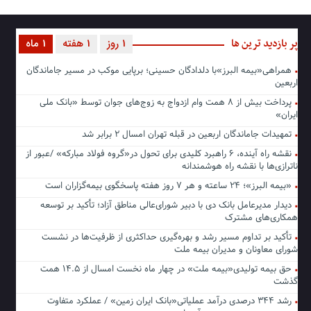
پر بازدید ترین ها
1 روز
1 هفته
1 ماه
همراهی«بیمه البرز»با دلدادگان حسینی؛ برپایی موکب در مسیر جاماندگان
اربعین
پرداخت بیش از ۸ همت وام ازدواج به زوج‌های جوان توسط «بانک ملی
ایران»
تمهیدات جاماندگان اربعین در قبله تهران امسال ۲ برابر شد
نقشه راه آینده، ۶ راهبرد کلیدی برای تحول در«گروه فولاد مبارکه» /عبور از
ناترازی‌ها با نقشه راه هوشمندانه
«بیمه البرز»؛ ۲۴ ساعته و هر ۷ روز هفته پاسخگوی بیمه‌گزاران است
دیدار مدیرعامل بانک دی با دبیر شورای‌عالی مناطق آزاد؛ تأکید بر توسعه
همکاری‌های مشترک
تأکید بر تداوم مسیر رشد و بهره‌گیری حداکثری از ظرفیت‌ها در نشست
شورای معاونان و مدیران بیمه ملت
حق بیمه تولیدی«بیمه ملت» در چهار ماه نخست امسال از ۱۴.۵ همت
گذشت
رشد ۳۴۴ درصدی درآمد عملیاتی«بانک ایران زمین» / عملکرد متفاوت