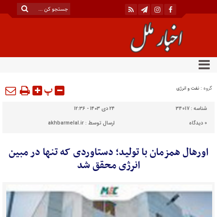
پ
گروه :
نفت و انرژی
شناسه :
34017
۲۴ دی ۱۴۰۳ - ۱۲:۳۶
0
دیدگاه
ارسال توسط :
akhbarmelal.ir
اورهال همزمان با تولید؛ دستاوردی که تنها در مبین
انرژی محقق شد