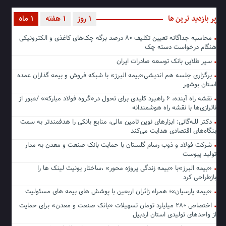
پر بازدید ترین ها
1 روز
1 هفته
1 ماه
محاسبه جداگانه تعیین تکلیف ۸۰ درصد برگه چک‌های کاغذی و الکترونیکی
هنگام درخواست دسته چک
سپر طلایی بانک توسعه صادرات ایران
برگزاری جلسه هم اندیشی«بیمه البرز» با شبکه فروش و بیمه گذاران عمده
استان بوشهر
نقشه راه آینده، ۶ راهبرد کلیدی برای تحول در«گروه فولاد مبارکه» /عبور از
ناترازی‌ها با نقشه راه هوشمندانه
دکتر للـه‌گانی: ابزارهای نوین تامین مالی، منابع بانکی را هدفمندتر به سمت
بنگاه‌های اقتصادی هدایت می‌کند
شرکت فولاد و ذوب رسام گلستان با حمایت بانک صنعت و معدن به مدار
تولید پیوست
«بیمه البرز»با «بیمه زندگی پروژه محور» ،ساختار یونیت لینک ها را
بازطراحی کرد
«بیمه پارسیان»؛ همراه زائران اربعین با پوشش های بیمه های مسئولیت
اختصاص ۲۸۰ میلیارد تومان تسهیلات «بانک صنعت و معدن» برای حمایت
از واحدهای تولیدی استان اردبیل