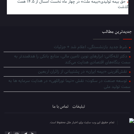
حق بیمه تولیدی«بیمه ملت» در چهار ماه نخست امسال از ۱۴.۵ همت
گذشت
جدیدترین مطالب
شرط جدید بازنشستگی، اعلام شد + جزئیات
دکتر للـه‌گانی: ابزارهای نوین تامین مالی، منابع بانکی را هدفمندتر به
سمت بنگاه‌های اقتصادی هدایت می‌کند
نقش‌آفرینی «بیمه ایران» در پشتیبانی از زائران اربعین
توسعه صنعت در سکوت؛ نقش «نیما نوراللهی» در هدایت سرمایه ها به
سمت تولید ملی
تبلیغات
تماس با ما
تمام حقوق این وب سایت برای اخبار ملل محفوظ است.