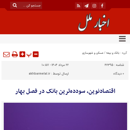
پ
گروه :
بانک و بیمه
/
مسکن و شهرسازی
شناسه :
42395
۲۲ مرداد ۱۴۰۴ - ۱۰:۵۷
0
دیدگاه
ارسال توسط :
akhbarmelal.ir
اقتصادنوین، سودده‌ترین بانک در فصل بهار