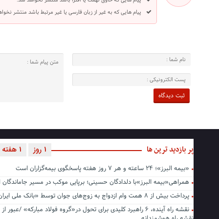
پیام هایی که حاوی تهمت یا افترا باشد منتشر نخواهد شد.
پیام هایی که به غیر از زبان فارسی یا غیر مرتبط باشد منتشر نخوا
پر بازدید ترین ها
1 روز
1 هفته
«بیمه البرز»؛ ۲۴ ساعته و هر ۷ روز هفته پاسخگوی بیمه‌گزاران است
همراهی«بیمه البرز»با دلدادگان حسینی؛ برپایی موکب در مسیر جاماندگا
پرداخت بیش از ۸ همت وام ازدواج به زوج‌های جوان توسط «بانک ملی ایران»
نقشه راه آینده، ۶ راهبرد کلیدی برای تحول در«گروه فولاد مبارکه» /عبور از 
نقشه راه هوشمندانه