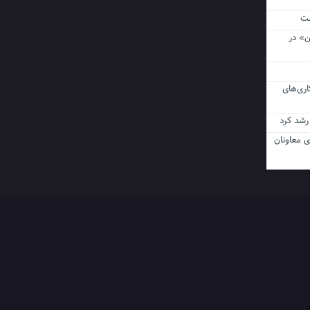
ن» در
اری‌های
ی معاونان