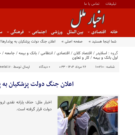
تبلیغات
تماس با ما
خانه
اقتصادی
بین الملل
ورزشی
اجتماعی
فرهنگی
س
شما اینجا هستید »
صفحه اصلی »
اعلان جنگ دولت پزشکیان به پولدارها!
گروه :
اسلایدر
/
اقتصاد کلان
/
اقتصادی
/
انتظامی
/
بانک و بیمه
/
جامعه
/
خ
اول بانک و بیمه
/
کار و تعاون
شناسه :
100210
۲۶ مرداد ۱۴۰۴ - ۰:۳۳
0
دیدگاه
ارسال توسط :
elal.ir
اعلان جنگ دولت پزشکیان به پو
اخبار ملل: حذف یارانه نقدی ثرو
دولت قرار گرفته است.