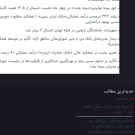
حق بیمه تولیدی«بیمه ملت» در چهار ماه نخست امسال از ۱۴.۵ همت گذشت
رشد ۳۴۴ درصدی درآمد عملیاتی«بانک ایران زمین» / عملکرد متفاوت «وزمی
مسیر بهبود درآمدزایی
تمهیدات جاماندگان اربعین در قبله تهران امسال ۲ برابر شد
دیدار مدیرعامل بانک دی با دبیر شورای‌عالی مناطق آزاد؛ تأکید بر توسعه همک
مشترک
تغییر مثبت در عملکرد مالی «بانک صادرات ایران»/ درآمد عملیاتی ۸۰ درصد رشد کرد
تأکید بر تداوم مسیر رشد و بهره‌گیری حداکثری از ظرفیت‌ها در نشست شورا
و مدیران بیمه ملت
جدیدترین مطالب
شرط جدید بازنشستگی، اعلام
شد + جزئیات
دکتر للـه‌گانی: ابزارهای نوین
تامین مالی، منابع بانکی را
هدفمندتر به سمت بنگاه‌های