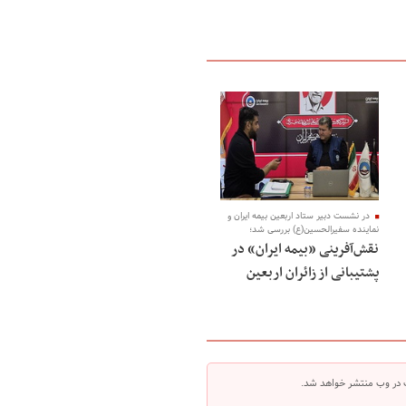
در نشست دبیر ستاد اربعین بیمه ایران و
نماینده سفیرالحسین(ع) بررسی شد؛
نقش‌آفرینی «بیمه ایران» در
پشتیبانی از زائران اربعین
 در وب منتشر خواهد شد.