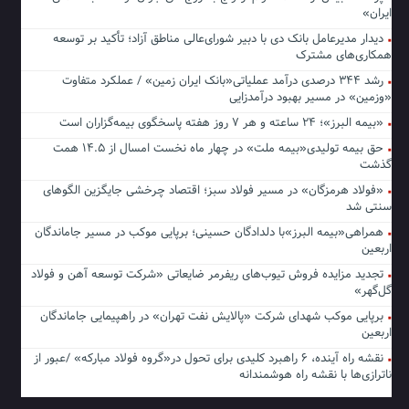
ایران»
دیدار مدیرعامل بانک دی با دبیر شورای‌عالی مناطق آزاد؛ تأکید بر توسعه
همکاری‌های مشترک
رشد ۳۴۴ درصدی درآمد عملیاتی«بانک ایران زمین» / عملکرد متفاوت
«وزمین» در مسیر بهبود درآمدزایی
«بیمه البرز»؛ ۲۴ ساعته و هر ۷ روز هفته پاسخگوی بیمه‌گزاران است
حق بیمه تولیدی«بیمه ملت» در چهار ماه نخست امسال از ۱۴.۵ همت
گذشت
«فولاد هرمزگان» در مسیر فولاد سبز؛ اقتصاد چرخشی جایگزین الگوهای
سنتی شد
همراهی«بیمه البرز»با دلدادگان حسینی؛ برپایی موکب در مسیر جاماندگان
اربعین
تجدید مزایده فروش تیوب‌های ریفرمر ضایعاتی «شرکت توسعه آهن و فولاد
گل‌گهر»
برپایی موکب شهدای شرکت «پالایش نفت تهران» در راهپیمایی جاماندگان
اربعین
نقشه راه آینده، ۶ راهبرد کلیدی برای تحول در«گروه فولاد مبارکه» /عبور از
ناترازی‌ها با نقشه راه هوشمندانه