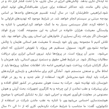
نه ایده‌آل نگری بدهد. چالش‌های انرژی در سال جاری، ما را تحت فشار قرار داد و در
زمان باقی مانده، باید حداکثر استفاده برای جبران عقب‌افتادگی‌های تولید انجام
شود.ابراهیمی خاطرنشان کرد: در سال آینده تقسیم هزینه‌های واحد‌ها بر اساس
بودجه مبتنی بر سیستم انجام خواهد شد. در شرایط موجود که تهدید‌های فراوانی ما
را احاطه کرده، تفکر سیستمی بسیار به ما کمک خواهد کرد.ابراهیمی با اشاره به
وابستگی معیشت هزاران خانواده در استان به این مجموعه، گفت: چرخ فولاد
خوزستان اگر بچرخد، زندگی بسیاری از خانوار‌های این استان روی روال خواهد بود. باید
تلاش کنیم تا مجموعه روی پای خود بایستد تا معیشت هم استانی هایمان با چالش
مواجه نشود.وی افزود: مسوول مستقیم هر پروژه، با تفویض اختیاری که انجام
می‌شود، مدیر آن پروژه است. در پروژه‌ها نباید نیروی انسانی ابزاری برای دریافت
مطالبات پیمانکار شود. در شرایط فعلی حقوق و دستمزد نیروی انسانی، باید هم‌زمان با
دیگر کارکنان شرکت پرداخت شود.ابراهیمی ادامه داد: اطلاعات عملکرد پروژه‌ها باید از
لحاظ مالی و صنعتی منسجم شود. آمادگی لازم برای ساماندهی و بازسازی فرآیند‌های
شرکت باید ایجاد شود.مدیرعامل افزود: استفاده از علم جدید و به روز در فولاد
خوزستان باید نهادینه شود. حرکت به سمت هوش مصنوعی در کشور اتفاق افتاده و
برای پیشرفت و عقب نماندن از این چرخه و به کارگیری تجهیزات، بحث آی‌تی و هوش
مصنوعی در معاونت فن‌آوری تعریف و اجرایی شود. نیاز به تشکیل کمیته‌ی با موضوع
هوشمندسازی احساس می‌شود.وی با اشاره به عقب ماندن شرکت در استفاده از
تکنولوژی، گفت: ما متناسب با شرایط حرکت نکرده‌ایم، کاری که از ۱۰ الی ۲۰ سال