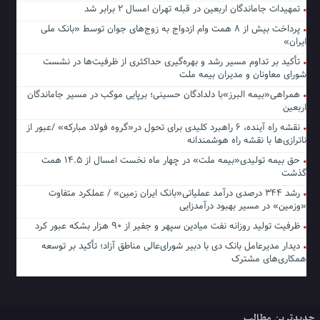
تمهیدات جاماندگان اربعین در قبله تهران امسال ۲ برابر شد
پرداخت بیش از ۸ همت وام ازدواج به زوج‌های جوان توسط «بانک ملی
ایران»
تأکید بر تداوم مسیر رشد و بهره‌گیری حداکثری از ظرفیت‌ها در نشست
شورای معاونان و مدیران بیمه ملت
همراهی«بیمه البرز»با دلدادگان حسینی؛ برپایی موکب در مسیر جاماندگان
اربعین
نقشه راه آینده، ۶ راهبرد کلیدی برای تحول در«گروه فولاد مبارکه» /عبور از
ناترازی‌ها با نقشه راه هوشمندانه
حق بیمه تولیدی«بیمه ملت» در چهار ماه نخست امسال از ۱۴.۵ همت
گذشت
رشد ۳۴۴ درصدی درآمد عملیاتی«بانک ایران زمین» / عملکرد متفاوت
«وزمین» در مسیر بهبود درآمدزایی
ظرفیت تولید روزانه نفت میادین سپهر و جفیر از ۹۰ هزار بشکه عبور کرد
دیدار مدیرعامل بانک دی با دبیر شورای‌عالی مناطق آزاد؛ تأکید بر توسعه
همکاری‌های مشترک
جدیدترین مطالب