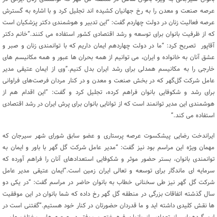
عرصه صنعت و معدن را به رخ جهانیان کشیده اند تجلیل کرد و با اشاره به گسترش
عرصه فعالیت زنان در دولت چهاردم گفت: “این تدبیر و هوشمندی دکتر پزشکیان است
که از ظرفیت بانوان برای توسعه و رشد اقتصادی کشور استفاده می کنند.”خانم دکتر
آقاپور تصریح کرد: “ما در دولت چهاردهم ایمان داریم که با توانمندی زنان و صبر و
عشق آنان به خانواده و ایران، می توانیم از همه بحران ها عبور و همه مکانیسم های
خارجی را به مکانیسم همدلی برای رشد ایران بدل کنیم.”وی از ایمان عتیقی مدیر
عامل شرکت گل‌گهر که در بخش صنعت و معدن و در کنار مردان فرصت‌های فراوانی
برای رشد و شکوفایی بانوان فراهم کرده، تجلیل کرد و گفت: “این اقدام هم از
هوشمندی این مدیر توانمند است که از توانایی بانوان برای پرش ایران در رشد اقتصادی
استفاده می کند.”
ایراندخت رضایی پیشکسوت عرصه پرستاری و عضو سابق شورای شهر سیرجان که
مهمان ویژه این مراسم بود نیز گفت: “مدیر عامل شرکت گل گهر با باور و ایمان به
توانمندی بانوان، بستر حضور موثر و شکوفایی استعدادهای آنان را فراهم آورده که
سرمایه ای ماندگار برای توسعه و تعالی ایران زمین است.”ایمان عتیقی مدیر عامل
شرکت گل گهر نیز طی سخنانی خطاب به بانوان حاضر در مراسم گفت: “در یکی دو
سال گذشته اتفاقات بزرگی در منطقه گل گهر رخ داده که شما بانوان در این موفقیت
ها نقش کلیدی داشته اید و ما قدردان حضورتان در کنار خود هستیم.”گفتنی است در